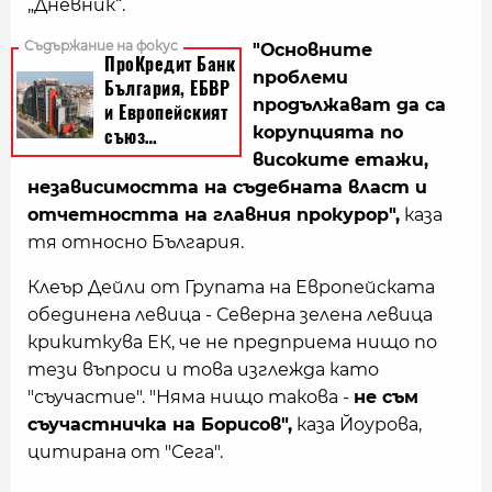
„Дневник“.
"Основните
проблеми
продължават да са
корупцията по
високите етажи,
независимостта на съдебната власт и
отчетността на главния прокурор",
каза
тя относно България.
Клеър Дейли от Групата на Европейската
обединена левица - Северна зелена левица
крикиткува ЕК, че не предприема нищо по
тези въпроси и това изглежда като
"съучастие". "Няма нищо такова -
не съм
съучастничка на Борисов",
каза Йоурова,
цитирана от "Сега".