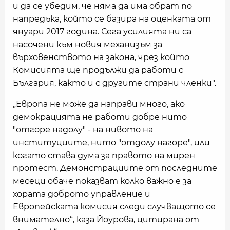
и да се убедим, че няма да има обрат по
напредъка, който се базира на оценката от
януари 2017 година. Сега усилията ни са
насочени към новия механизъм за
върховенството на закона, чрез който
Комисията ще продължи да работи с
България, както и с другите страни членки".
„Европа не може да направи много, ако
демокрацията не работи добре нито
"отгоре надолу" - на нивото на
институциите, нито "отдолу нагоре", или
когато става дума за правото на мирен
протест. Демонстрациите от последните
месеци обаче показват колко важно е за
хората доброто управление и
Европейската комисия следи случващото се
внимателно“, каза Йоурова, цитирана от