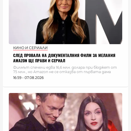
КИНО И СЕРИАЛИ
СЛЕД ПРОВАЛА НА ДОКУМЕНТАЛНИЯ ФИЛМ ЗА МЕЛАНИЯ
AMAZON ЩЕ ПРАВИ И СЕРИАЛ
Филмът спечели едва 16,6 млн. долара при бюджет от
75 млн., но Amazon не се отказва от първата дама
16:59 - 07.08.2026