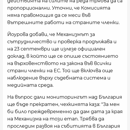
действията на силите на реда трябва да са
пропорционални. Уточни, че Комисията
няма правомощия да се меси във
вътрешните работи на страните членки.
Йоурова добави, че Механизмът за
сътрудничество и проверка продължава и
на 23 септември ще излезе официален
доклад, в който ще се опише състоянието
на върховенството на закона във всички
страни членки на ЕС. Той ще включва още
наблюдение върху съдебната система и
медийната среда.
На въпрос дали мониторингът над България
ще бъде прекратен, чехкинята каза: "За мен
би било преждевременно да дам дата за края
на Механизма на този етап. Трябва да
проследим развоя на събитията в България