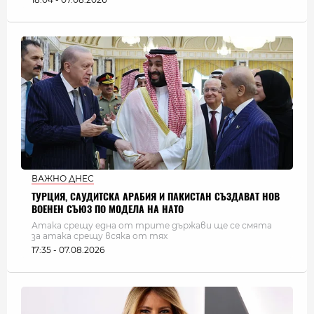
ВАЖНО ДНЕС
ТУРЦИЯ, САУДИТСКА АРАБИЯ И ПАКИСТАН СЪЗДАВАТ НОВ
ВОЕНЕН СЪЮЗ ПО МОДЕЛА НА НАТО
Атака срещу една от трите държави ще се смята
за атака срещу всяка от тях
17:35 - 07.08.2026