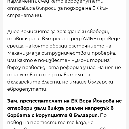
парламент, след като евродепутати
отправиха въпроси за подхода на ЕК към
страната ни.
Днес Комисията за граждански свободи,
правосъдие и вътрешен ред (ЛИБЕ) проведе
среща, на която обсъди състоянието на
Механизма за сътрудничество и проверка,
или както е по-известен – „мониторинг“
върху правосъдната реформа у нас. На нея не
присъстваха представители на
българските власти, но имаше български
евродепутати.
Зам.-председателят на ЕК Вера Йоурова не
отговори дали вижда реален напредък в
борбата с корупцията в България.
По
повод на протестите тя каза, че