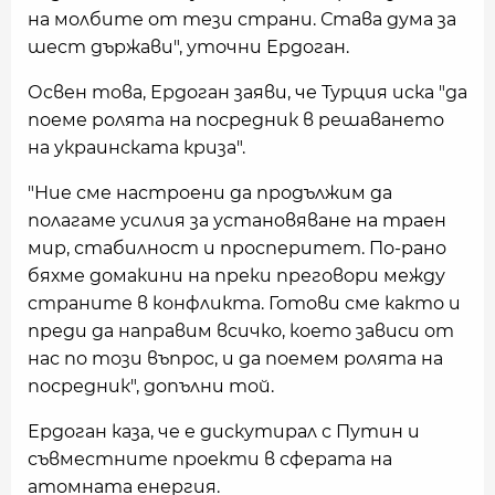
на молбите от тези страни. Става дума за
шест държави", уточни Ердоган.
Освен това, Ердоган заяви, че Турция иска "да
поеме ролята на посредник в решаването
на украинската криза".
"Ние сме настроени да продължим да
полагаме усилия за установяване на траен
мир, стабилност и просперитет. По-рано
бяхме домакини на преки преговори между
страните в конфликта. Готови сме както и
преди да направим всичко, което зависи от
нас по този въпрос, и да поемем ролята на
посредник", допълни той.
Ердоган каза, че е дискутирал с Путин и
съвместните проекти в сферата на
атомната енергия.