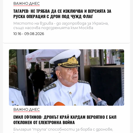
ВАЖНО ДНЕС
ТАГАРЕВ: НЕ ТРЯБВА ДА СЕ ИЗКЛЮЧВА И ВЕРСИЯТА ЗА
РУСКА ОПЕРАЦИЯ С ДРОН ПОД ЧУЖД ФЛАГ
Мястото на взрива - до газопровода за Украйна,
също насочва подозренията към Москва
10:16 - 09.08.2026
ВАЖНО ДНЕС
ЕМИЛ ЕФТИМОВ: ДРОНЪТ КРАЙ КАРДАМ ВЕРОЯТНО Е БИЛ
ОТКЛОНЕН ОТ ЕЛЕКТРОННА ВОЙНА
България "трупа" способности за борба с дронове,