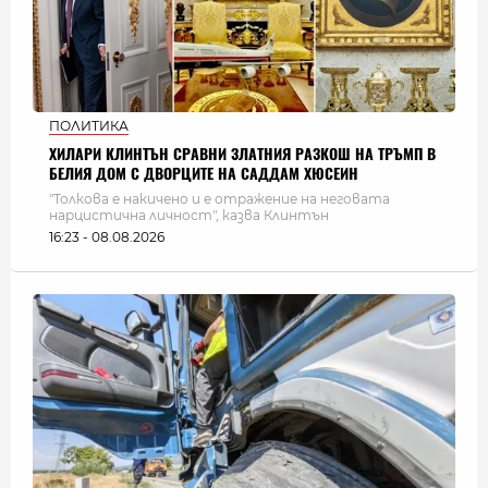
ПОЛИТИКА
ХИЛАРИ КЛИНТЪН СРАВНИ ЗЛАТНИЯ РАЗКОШ НА ТРЪМП В
БЕЛИЯ ДОМ С ДВОРЦИТЕ НА САДДАМ ХЮСЕИН
"Толкова е накичено и е отражение на неговата
нарцистична личност", казва Клинтън
16:23 - 08.08.2026