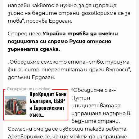
направи каквото е нужно, за да изпраща
зърно на бедните страни, договорихме се за
това“, посочва Ердоган.
Според него
Украйна трябва да смекчи
позицията си спрямо Русия относно
зърнената сделка.
„Обсъдихме селското стопанство, туризма,
финансите, енергетиката и други въпроси“,
допълни Ердоган.
"Обсъдихме с г-н
Путин
инициативата за
изпращане на зърно в
бедните страни.
Съгласни сме да се извърши такава работа.
Договорихме се, че ще можем да изпращаме