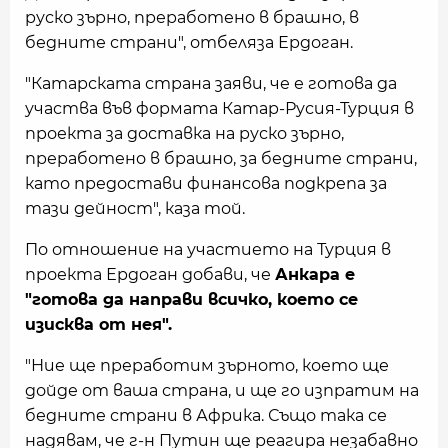
руско зърно, преработено в брашно, в
бедните страни", отбеляза Ердоган.
"Катарската страна заяви, че е готова да
участва във формата Катар-Русия-Турция в
проекта за доставка на руско зърно,
преработено в брашно, за бедните страни,
като предостави финансова подкрепа за
тази дейност", каза той.
По отношение на участието на Турция в
проекта Ердоган добави, че
Анкара е
"готова да направи всичко, което се
изисква от нея".
"Ние ще преработим зърното, което ще
дойде от ваша страна, и ще го изпратим на
бедните страни в Африка. Също така се
надявам, че г-н Путин ще реагира незабавно