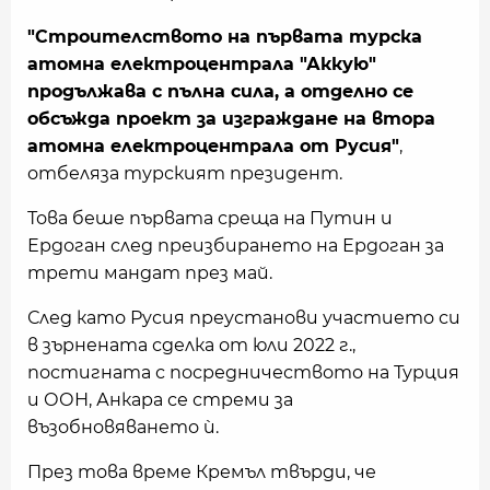
"Строителството на първата турска
атомна електроцентрала "Аккую"
продължава с пълна сила, а отделно се
обсъжда проект за изграждане на втора
атомна електроцентрала от Русия"
,
отбеляза турският президент.
Това беше първата среща на Путин и
Ердоган след преизбирането на Ердоган за
трети мандат през май.
След като Русия преустанови участието си
в зърнената сделка от юли 2022 г.,
постигната с посредничеството на Турция
и ООН, Анкара се стреми за
възобновяването ѝ.
През това време Кремъл твърди, че