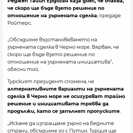
Реджеп Тайип Ердоган каза днес, че очаква,
че скоро ще бъде взето решение по
отношение на зърнената сделка
, предаде
Ройтерс.
„Обсъдихме възстановяването на
зърнената сделка в Черно море. Вярвам, че
скоро ще бъде взето решение по
отношение на зърнената инициатива“,
обясни той.
Турският президент спомена, че
алтернативните варианти на зърнената
сделка в Черно море не осигуряват трайно
решение и инициативата трябва да
продължи, като се запълнят пропуските
.
„Искаме да изпращаме зърно на бедните
страни, обсъдихме го с Путин. Турция ще