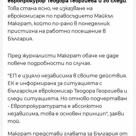
европрокурор Теодора Георгиева и го следи
.
Това стана ясно, че изказване на
еврокомисаря по правосъдието Майкъл
Макграт, който по-рано в понеделник
пристигна на работно посещение в
България.
Пред журналисти Макграт обаче не даде
повече подробности по случая.
"ЕП е изцяло независима в своите действия.
ЕК е информирана за ситуацията с
българския еврокомисар Теодора Георгиева и
следи ситуацията. Но отново подчертавам
- Европрокуратурата е абсолютно
независима, това е основен принцип", заяви
той.
Макграт представи главата за България от