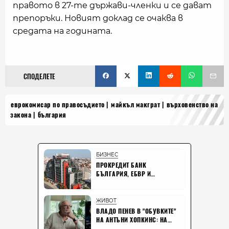
правото в 27-те държави-членки и се дават
препоръки. Новият доклад се очаква в
средата на годината.
СПОДЕЛЕТЕ
еврокомисар по правосъдието
майкъл макграт
върховенство на
закона
българия