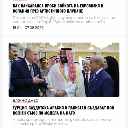
КАК BANGARANGA ПРОБИ БОЙКОТА НА ЕВРОВИЗИЯ В
ИСПАНИЯ ПРЕЗ АРТИСТИЧНОТО ПЛУВАНЕ
Песента на DARA озвучи изпълнението на българския
национален отбор в Европейското първенство
18:04 - 07.08.2026
ВАЖНО ДНЕС
ТУРЦИЯ, САУДИТСКА АРАБИЯ И ПАКИСТАН СЪЗДАВАТ НОВ
ВОЕНЕН СЪЮЗ ПО МОДЕЛА НА НАТО
Атака срещу една от трите държави ще се смята
за атака срещу всяка от тях