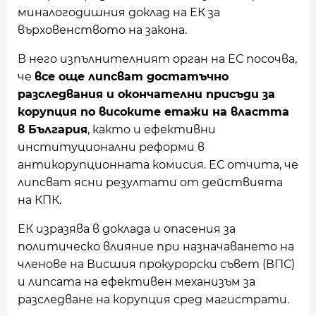
миналогодишния доклад на ЕК за
върховенството на закона.
В него изпълнителният орган на ЕС посочва,
че
в
с
е още липсват достатъчно
разследвания и окончателни присъди за
корупция по високите етажи на властта
в България
, както и ефективни
институционални реформи в
антикорупционната комисия. ЕС отчита, че
липсват ясни резултати от действията
на КПК.
ЕК изразява в доклада и опасения за
политическо влияние при назначаването на
членове на Висшия прокурорски съвет (ВПС)
и липсата на ефективен механизъм за
разследване на корупция сред магистрати.