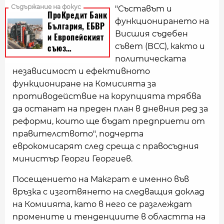
"Съставът и
функционирането на
Висшия съдебен
съвет (ВСС), както и
политическата
независимост и ефективното
функциониране на Комисията за
противодействие на корупцията трябва
да останат на преден план в дневния ред за
реформи, които ще бъдат предприети от
правителството", подчерта
еврокомисарят след среща с правосъдния
министър Георги Георгиев.
Посещението на Макграт е именно във
връзка с изготвянето на следващия доклад
на Комиията, като в него се разглеждат
промените и тенденциите в областта на