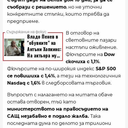
съобрази с решението
, но не уточни
конкретните стъпки, които трябва да
предприеме.
В отговор на
световните пазари
настъпи оживление.
Фючърсите на
Dow
скочиха с 1,1%
.
Фючърсите на по-широкия индекс
S&P 500
се повишиха с 1,4%
, а тези на технологичния
Nasdaq с 1,6%
в следборсовата търговия.
Въпросът с налагането на митата обаче
остава отворен, тъй като
министерството на правосъдието на
САЩ незабавно е подало жалба.
Така
последната дума по делото за трилиони