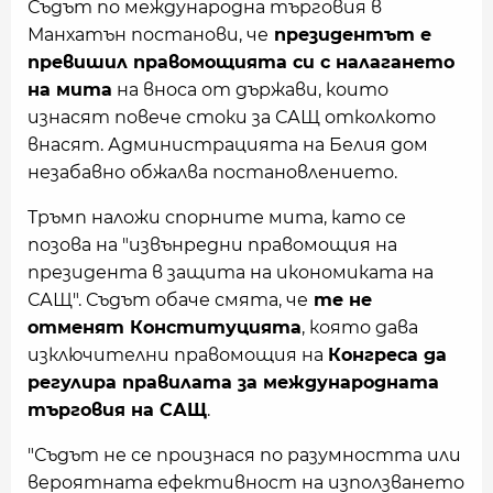
Съдът по международна търговия в
Манхатън постанови, че
президентът е
превишил правомощията си с налагането
на мита
на вноса от държави, които
изнасят повече стоки за САЩ отколкото
внасят. Администрацията на Белия дом
незабавно обжалва постановлението.
Тръмп наложи спорните мита, като се
позова на "извънредни правомощия на
президента в защита на икономиката на
САЩ". Съдът обаче смята, че
те не
отменят Конституцията
, която дава
изключителни правомощия на
Конгреса да
регулира правилата за международната
търговия на САЩ
.
"Съдът не се произнася по разумността или
вероятната ефективност на използването