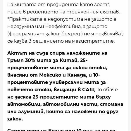
на митата от президента като лост",
пише в решението на тричленния състав.
"Практиката е недопустима не защото е
неразумна или неефективна, а защото
(федералният закон, бел.ред.) не я позволява",
се казва в решението на магистратите.
Актът на съда спира наложените на
Тръмп 30% мита за Китай, 25-
процентовите мита за някои стоки,
внасяни от Мексико и Канада, и 10-
процентовите универсални мита за
повечето стоки, влизащи в САЩ
. То обаче
не засяга 25-процентните мита върху
автомобили, автомобилни части, стомана
или алуминий, които са наложени по друг
закон.
Съдът даде на Белия дом 10 дни, за да се