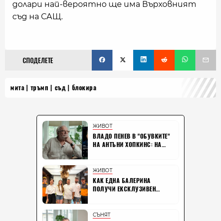
долари най-вероятно ще има Върховният
съд на САЩ.
СПОДЕЛЕТЕ
мита
тръмп
съд
блокира