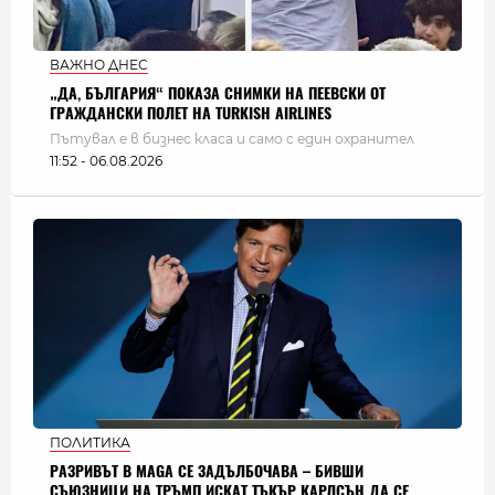
ВАЖНО ДНЕС
„ДА, БЪЛГАРИЯ“ ПОКАЗА СНИМКИ НА ПЕЕВСКИ ОТ
ГРАЖДАНСКИ ПОЛЕТ НА TURKISH AIRLINES
Пътувал е в бизнес класа и само с един охранител
11:52 - 06.08.2026
ПОЛИТИКА
РАЗРИВЪТ В MAGA СЕ ЗАДЪЛБОЧАВА – БИВШИ
СЪЮЗНИЦИ НА ТРЪМП ИСКАТ ТЪКЪР КАРЛСЪН ДА СЕ