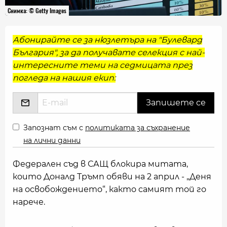
Снимка: © Getty Images
Абонирайте се за нюзлетъра на "Булевард
България", за да получавате селекция с най-
интересните теми на седмицата през
погледа на нашия екип:
Запознат съм с
политиката за съхранение
на лични данни
Федерален съд в САЩ блокира митата,
които Доналд Тръмп обяви на 2 април - „Деня
на освобождението“, както самият той го
нарече.