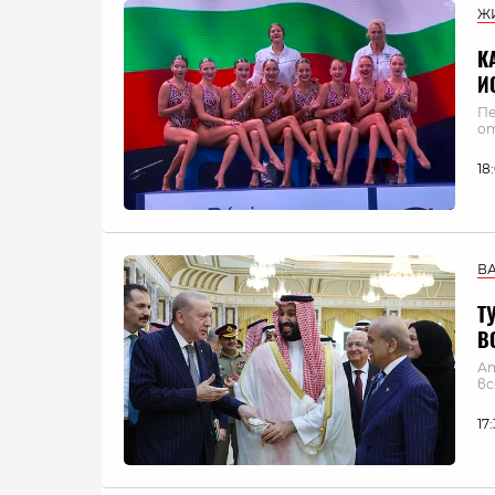
Ж
К
И
Пе
от
18
В
Т
В
Ат
вс
17