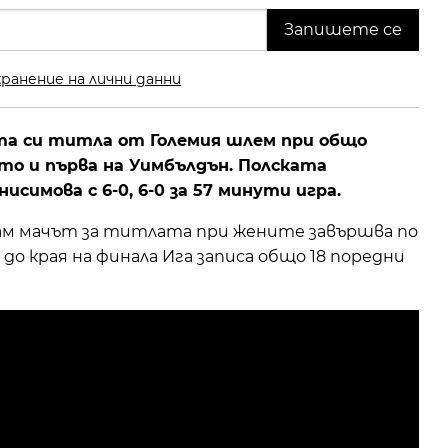
ранение на лични данни
а си титла от Големия шлем при общо
то и първа на Уимбълдън. Полската
симова с 6-0, 6-0 за 57 минути игра.
асам мачът за титлата при жените завършва по
до края на финала Ига записа общо 18 поредни