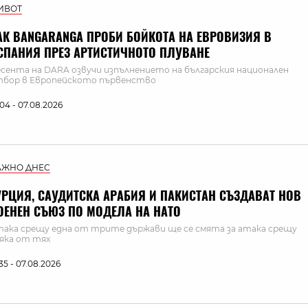
ИВОТ
АК BANGARANGA ПРОБИ БОЙКОТА НА ЕВРОВИЗИЯ В
СПАНИЯ ПРЕЗ АРТИСТИЧНОТО ПЛУВАНЕ
сента на DARA озвучи изпълнението на българския национален
бор в Европейското първенство
:04 - 07.08.2026
АЖНО ДНЕС
УРЦИЯ, САУДИТСКА АРАБИЯ И ПАКИСТАН СЪЗДАВАТ НОВ
ОЕНЕН СЪЮЗ ПО МОДЕЛА НА НАТО
ака срещу една от трите държави ще се смята за атака срещу
яка от тях
:35 - 07.08.2026