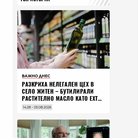
ВАЖНО ДНЕС
РАЗКРИХА НЕЛЕГАЛЕН ЦЕХ В
СЕЛО ЖИТЕН – БУТИЛИРАЛИ
РАСТИТЕЛНО МАСЛО КАТО EXTRA
VIRGIN ЗЕХТИН
14:28 - 05.08.2026