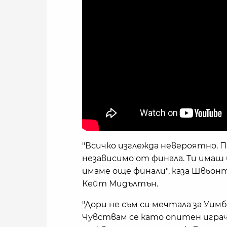
"Всичко изглежда невероятно. П
независимо от финала. Ти имаш 
имаме още финали", каза Швьон
Кейт Мидълтън.
"Дори не съм си мечтала за Уим
Чувствам се като опитен играч