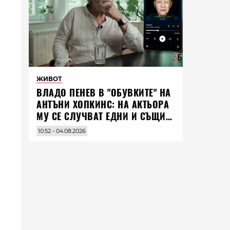
ЖИВОТ
ВЛАДO ПЕНЕВ В "ОБУВКИТЕ" НА
АНТЪНИ ХОПКИНС: НА АКТЬОРА
МУ СЕ СЛУЧВАТ ЕДНИ И СЪЩИ
НЕЩА ПО ЦЕЛИЯ СВЯТ
10:52 - 04.08.2026