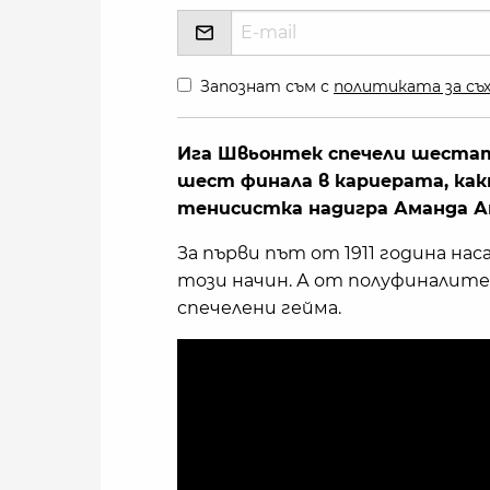
Запознат съм с
политиката за съх
Ига Швьонтек спечели шестат
шест финала в кариерата, как
тенисистка надигра Аманда Ани
За първи път от 1911 година н
този начин. А от полуфиналите 
спечелени гейма.