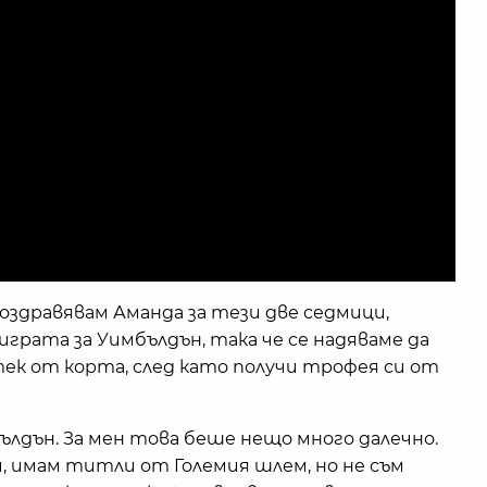
оздравявам Аманда за тези две седмици,
играта за Уимбълдън, така че се надяваме да
тек от корта, след като получи трофея си от
бълдън. За мен това беше нещо много далечно.
, имам титли от Големия шлем, но не съм