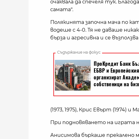
очаквала да спечеля тук. Благо
самата".
Полякинята започна мача по кат
водеше с 4-0. Тя не даваше ника
бърза и агресивна и се възполз
(1973, 1975), Крис Евърт (1974) и
При подновяването на играта н
Анисимова бъркаше прекалено м