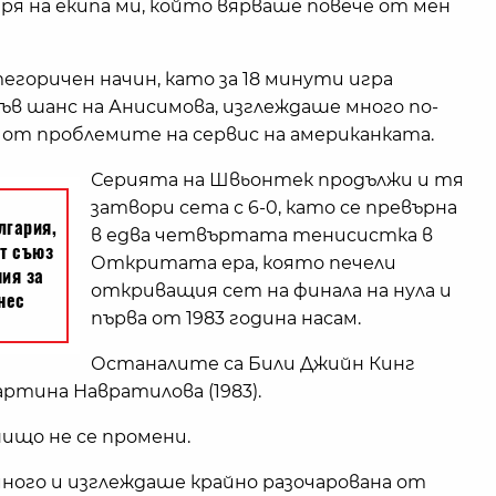
даря на екипа ми, който вярваше повече от мен
егоричен начин, като за 18 минути игра
къв шанс на Анисимова, изглеждаше много по-
ва от проблемите на сервис на американката.
Серията на Швьонтек продължи и тя
затвори сета с 6-0, като се превърна
в едва четвъртата тенисистка в
Откритата ера, която печели
откриващия сет на финала на нула и
първа от 1983 година насам.
Останалите са Били Джийн Кинг
 Мартина Навратилова (1983).
ищо не се промени.
ного и изглеждаше крайно разочарована от