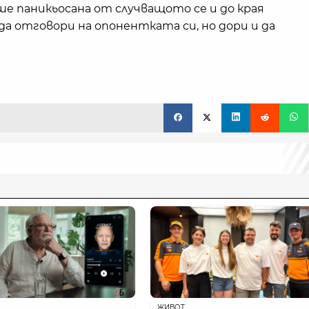
ше паникьосана от случващото се и до края
 да отговори на опонентката си, но дори и да