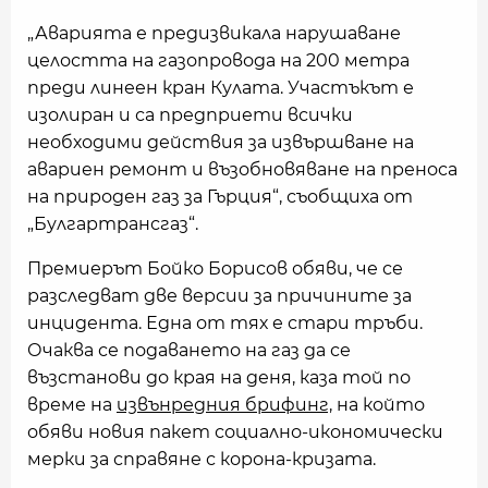
„Аварията е предизвикала нарушаване
целостта на газопровода на 200 метра
преди линеен кран Кулата. Участъкът е
изолиран и са предприети всички
необходими действия за извършване на
авариен ремонт и възобновяване на преноса
на природен газ за Гърция“, съобщиха от
„Булгартрансгаз“.
Премиерът Бойко Борисов обяви, че се
разследват две версии за причините за
инцидента. Една от тях е стари тръби.
Очаква се подаването на газ да се
възстанови до края на деня, каза той по
време на
извънредния брифинг,
на който
обяви новия пакет социално-икономически
мерки за справяне с корона-кризата.