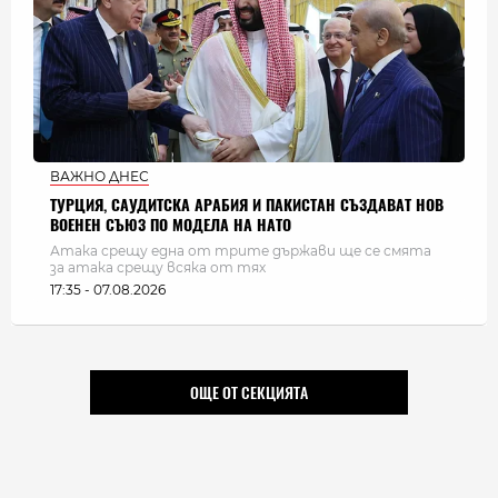
ВАЖНО ДНЕС
ТУРЦИЯ, САУДИТСКА АРАБИЯ И ПАКИСТАН СЪЗДАВАТ НОВ
ВОЕНЕН СЪЮЗ ПО МОДЕЛА НА НАТО
Атака срещу една от трите държави ще се смята
за атака срещу всяка от тях
17:35 - 07.08.2026
ОЩЕ ОТ СЕКЦИЯТА