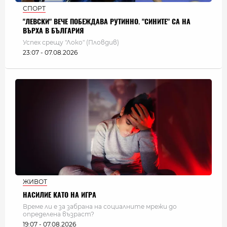
СПОРТ
"ЛЕВСКИ" ВЕЧЕ ПОБЕЖДАВА РУТИННО. "СИНИТЕ" СА НА
ВЪРХА В БЪЛГАРИЯ
Успех срещу "Локо" (Пловдив)
23:07 - 07.08.2026
ЖИВОТ
НАСИЛИЕ КАТО НА ИГРА
Време ли е за забрана на социалните мрежи до
определена възраст?
19:07 - 07.08.2026