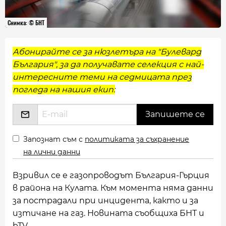
Снимка: © БНТ
Абонирайте се за нюзлетъра на "Булевард
България", за да получавате селекция с най-
интересните теми на седмицата през
погледа на нашия екип:
Запознат съм с
политиката за съхранение
на лични данни
Взривил се е газопроводът България-Гърция
в района на Кулата. Към момента няма данни
за пострадали при инцидента, както и за
изтичане на газ. Новината съобщиха БНТ и
bTV.