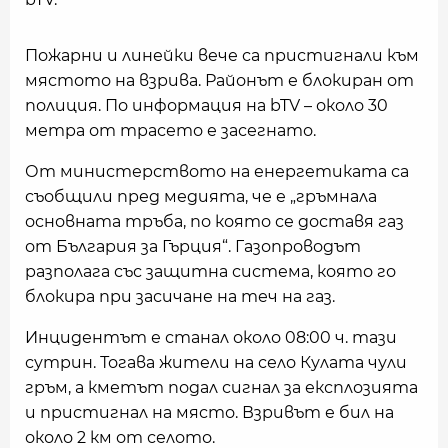
Пожарни и линейки вече са пристигнали към
мястото на взрива. Районът е блокиран от
полиция. По информация на bTV – около 30
метра от трасето е засегнато.
От министерството на енергетиката са
съобщили пред медията, че е „гръмнала
основната тръба, по която се доставя газ
от България за Гърция“. Газопроводът
разполага със защитна система, която го
блокира при засичане на теч на газ.
Инцидентът е станал около 08:00 ч. тази
сутрин. Тогава жители на село Кулата чули
гръм, а кметът подал сигнал за експлозията
и пристигнал на място. Взривът е бил на
около 2 км от селото.