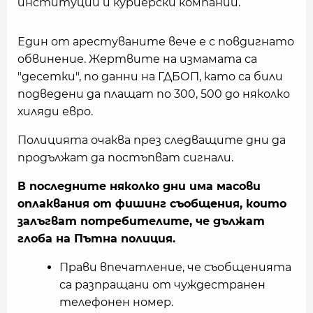
институции и куриерски компании.
Един от арестуваните вече е с повдигнато
обвинение. Жертвите на измамата са
"десетки", по данни на ГДБОП, като са били
подведени да плащат по 300, 500 до няколко
хиляди евро.
Полицията очаква през следващите дни да
продължат да постъпват сигнали.
В последните няколко дни има масови
оплаквания от фишинг съобщения, които
залъгват потребителите, че дължат
глоба на Пътна полиция.
Прави впечатление, че съобщенията
са разпращани от чуждестранен
телефонен номер.