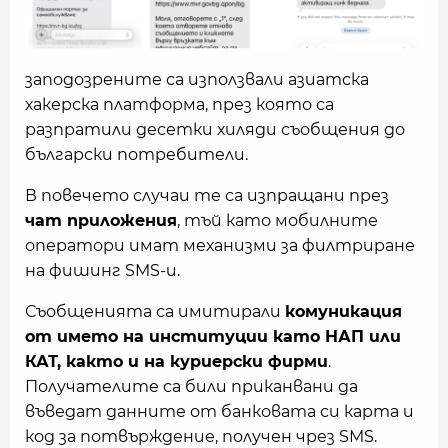
заподозрените са използвали азиатска
хакерска платформа, през която са
разпратили десетки хиляди съобщения до
български потребители.
В повечето случаи те са изпращани през
чат приложения
, тъй като мобилните
оператори имат механизми за филтриране
на фишинг SMS-и.
Съобщенията са имитирали
комуникация
от името на институции като НАП или
КАТ, както и на куриерски фирми
.
Получателите са били приканвани да
въведат данните от банковата си карта и
код за потвърждение, получен чрез SMS.