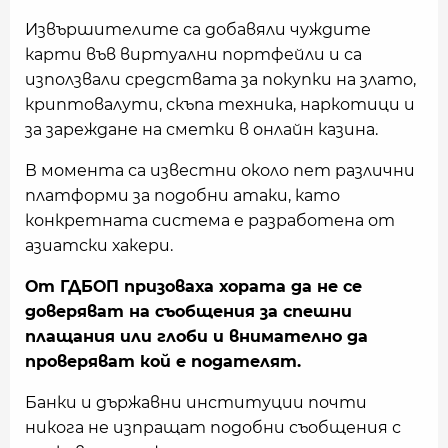
Извършителите са добавяли чуждите
карти във виртуални портфейли и са
използвали средствата за покупки на злато,
криптовалути, скъпа техника, наркотици и
за зареждане на сметки в онлайн казина.
В момента са известни около пет различни
платформи за подобни атаки, като
конкретната система е разработена от
азиатски хакери.
От ГДБОП призоваха хората да не се
доверяват на съобщения за спешни
плащания или глоби и внимателно да
проверяват кой е подателят.
Банки и държавни институции почти
никога не изпращат подобни съобщения с