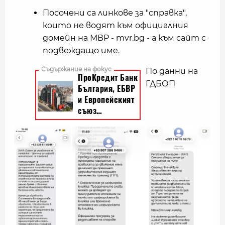
Посочени са линкове за "справка",
които не водят към официалния
домейн на МВР - mvr.bg - а към сайт с
подвеждащо име.
По данни на
ГДБОП