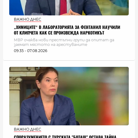
ВАЖНО ДНЕС
„ХИМИЦИТЕ“ В ЛАБОРАТОРИЯТА ЗА ФЕНТАНИЛ НАУЧИЛИ
ОТ КЛИПЧЕТА КАК СЕ ПРОИЗВЕЖДА НАРКОТИКЪТ
МВР очаква нови престъпни групи да опитат да
заемат мястото на арестуваните
09:35 - 07.08.2026
ВАЖНО ДНЕС
СПОРАЗУМЕНИЕТО С ТУРСКАТА "БОТАШ" ОСТАВА ТАЙНА