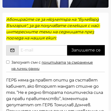
Абонирайте се за нюзлетъра на "Булевард
България", за да получавате селекция с най-
интересните теми на седмицата през
погледа на нашия екип:
Запознат съм с
политиката за съхранение
на лични данни
ГЕРБ няма да правят опити да съставят
кабинет, ако вторият мандат стигне до
тях. “Не е редно втората политическа сила
да прави правителство”, коментира
депутатът от ГЕРБ Томислав Дончев.