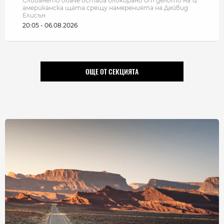
Сливането обаче остава блокирано от делото на 12
американска щата срещу намеренията на Дейвид
Елисън
20:05 - 06.08.2026
ОЩЕ ОТ СЕКЦИЯТА