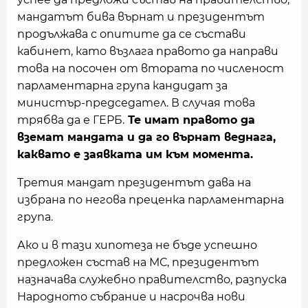
мандатът бива върнат и президентът
продължава с опитите да се състави
кабинет, като възлага правото да направи
това на посочен от втората по численост
парламентарна група кандидат за
министър-председател. В случая това
трябва да е ГЕРБ.
Те имат правото да
вземат мандата и да го върнат веднага,
каквато е заявката им към момента.
Третия мандат президентът дава на
избрана по негова преценка парламентарна
група.
Ако и в тази хипотеза не бъде успешно
предложен състав на МС, президентът
назначава служебно правителство, разпуска
Народното събрание и насрочва нови