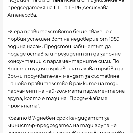
Позицията им стана ясна и от изявление на
председателя на ПГ на ГЕРБ Десислава
Атанасова.
Вчера правителството беше свалено с
първия успешен вот на недоверие от 1989
година насам. Предстои кабинетът да
подаде оставка и президентът да започне
консултации с парламентарните сили. По
Конституция държавният глава трябва да
връчи проучвателен мандат за съставяне
на ново правителство в рамките на този
парламент на най-голямата парламентарна
група, която е тази на "Продължаваме
промяната".
Когато в 7-дневен срок кандидатът за
министър-председател на тази група не
успее да предложи състав на правителство,