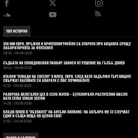
ТОП ИСТОРИИ
350 000 ЕВРО, ОРЪЖИЯ И КРИПТОПОРТФЕЙЛИ СА ОТКРИТИ ПРИ АКЦИЯТА СРЕЩУ
ЛАБОРАТОРИЯТА ЗА ФЕНТАНИЛ
08:18 - 06.08.2026
СЪДБАТА НА ПЛОВДИВСКИЯ ПАНАИР ЗАВИСИ ОТ РЕШЕНИЕ НА ГЪЛЪБ ДОНЕВ
18:04 - 05.08.2026
ИТАЛИЯ "ИЗВАДИ НА СВЕТЛО" 9 МЛРД. ЕВРО, СЛЕД КАТО ЗАДЪЛЖИ ТЪРГОВЦИТЕ
СВЪРЖАТ КАСОВИТЕ СИ АПАРАТИ С ПОС ТЕРМИНАЛИТЕ
10:32 - 05.08.2026
РАЗКРИХА НЕЛЕГАЛЕН ЦЕХ В СЕЛО ЖИТЕН – БУТИЛИРАЛИ РАСТИТЕЛНО МАСЛО
КАТО EXTRA VIRGIN ЗЕХТИН
14:28 - 05.08.2026
ВЛАДO ПЕНЕВ В "ОБУВКИТЕ" НА АНТЪНИ ХОПКИНС: НА АКТЬОРА МУ СЕ СЛУЧВАТ
ЕДНИ И СЪЩИ НЕЩА ПО ЦЕЛИЯ СВЯТ
10:52 - 04.08.2026
ВИДЕО И ГАЛЕРИЯ