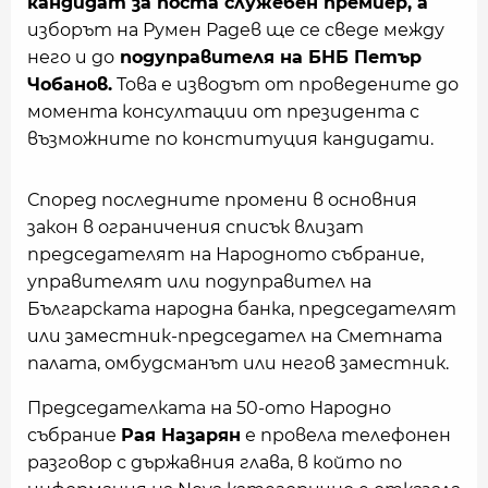
кандидат за поста служебен премиер, а
изборът на Румен Радев ще се сведе между
него и до
подуправителя на БНБ Петър
Чобанов.
Това е изводът от проведените до
момента консултации от президента с
възможните по конституция кандидати.
Според последните промени в основния
закон в ограничения списък влизат
председателят на Народното събрание,
управителят или подуправител на
Българската народна банка, председателят
или заместник-председател на Сметната
палата, омбудсманът или негов заместник.
Председателката на 50-ото Народно
събрание
Рая Назарян
е провела телефонен
разговор с държавния глава, в който по