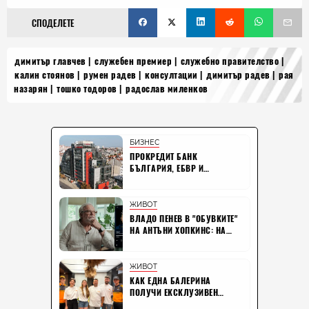
СПОДЕЛЕТЕ
димитър главчев
служебен премиер
служебно правителство
калин стоянов
румен радев
консултации
димитър радев
рая
назарян
тошко тодоров
радослав миленков