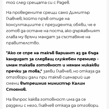
той след срещата си с Радев.
На проведените срещи само Димитър
Главчев, който пръв отиде на
консултациите с президента, обяви, че е
готов да остане на поста, ако държавният
глава му връчи мандат за съставяне на
правителство.
"Ако се спре на такъв вариант аз да бъда
кандидат за следващ служебен премиер -
имам такава готовност и нямам никакви
пречки за това,"
заяви Главчев, но отказа да
отговори дали при такъв сценарий ще
смени
вътрешния министър Калин
Стоянов.
На въпрос каква готовност има да се
раздели с него, Главчев отказа да отговори.