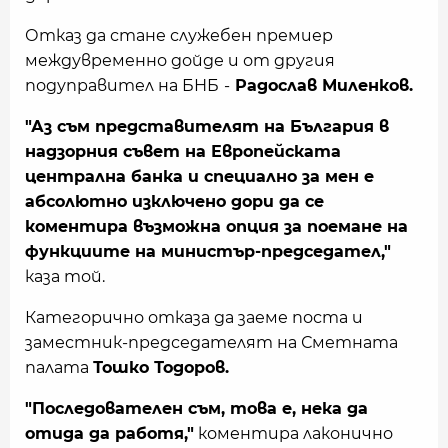
Отказ да стане служебен премиер
междувременно дойде и от другия
подуправител на БНБ
-
Радослав Миленков.
"Аз съм представителят на България в
надзорния съвет на Европейската
централна банка и специално за мен е
абсолютно изключено дори да се
коментира възможна опция за поемане на
функциите на министър-председател,"
каза той.
Категорично отказа да заеме поста и
заместник-председателят на Сметната
палата
Тошко Тодоров.
"Последователен съм, това е, нека да
отида да работя,"
коментира лаконично