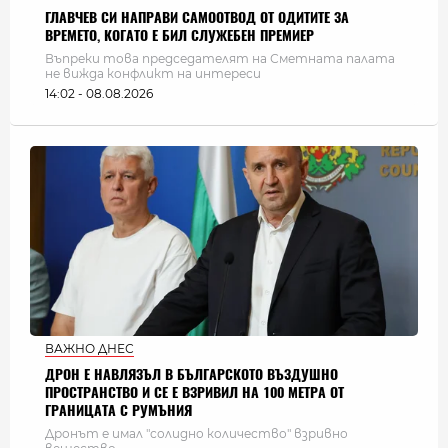
ГЛАВЧЕВ СИ НАПРАВИ САМООТВОД ОТ ОДИТИТЕ ЗА
ВРЕМЕТО, КОГАТО Е БИЛ СЛУЖЕБЕН ПРЕМИЕР
Въпреки това председателят на Сметната палата
не вижда конфликт на интереси
14:02 - 08.08.2026
ВАЖНО ДНЕС
ДРОН Е НАВЛЯЗЪЛ В БЪЛГАРСКОТО ВЪЗДУШНО
ПРОСТРАНСТВО И СЕ Е ВЗРИВИЛ НА 100 МЕТРА ОТ
ГРАНИЦАТА С РУМЪНИЯ
Дронът е имал "солидно количество" взривно