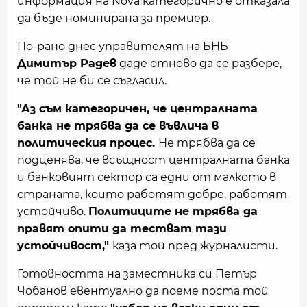
информация на Nova категорично е отказала
да бъде номинирана за премиер.
По-рано днес управителят на БНБ
Димитър Радев
даде отново да се разбере,
че той не би се съгласил.
"Аз съм категоричен, че централната
банка не трябва да се въвлича в
политическия процес.
Не трябва да се
подценява, че всъщност централната банка
и банковият сектор са едни от малкото в
страната, които работят добре, работят
устойчиво.
Политиците не трябва да
правят опити да тестват тази
устойчивост,"
каза той пред журналисти.
Готовността на заместника си Петър
Чобанов евентуално да поеме поста той