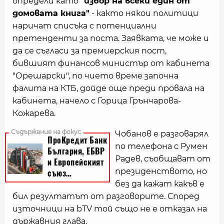
определи като
"избор на всеки един от
домовата книга"
- както някои политици
наричат списъка с потенциални
претенденти за поста. Заявката, че може и
да се съгласи за премиерския пост,
бившият финансов министър от кабинета
"Орешарски", по чието време започна
фалита на КТБ, дойде още преди провала на
кабинета, начело с Горица Грънчарова-
Кожарева.
Чобанов е разговарял
по телефона с Румен
Радев, съобщават от
президенството, но
без да кажат какъв е
бил резултатът от разговорите. Според
източници на bТV той също не е отказал на
държавния глава.