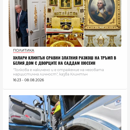
ПОЛИТИКА
ХИЛАРИ КЛИНТЪН СРАВНИ ЗЛАТНИЯ РАЗКОШ НА ТРЪМП В
БЕЛИЯ ДОМ С ДВОРЦИТЕ НА САДДАМ ХЮСЕИН
"Толкова е накичено и е отражение на неговата
нарцистична личност", казва Клинтън
16:23 - 08.08.2026