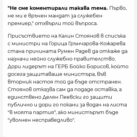
"Не сме коментирали такава тема.
Първо,
не ми е връчен мандат за служебен
премиер," отхвърли той въпроса.
Присъствието на Калин Стоянов в списъка
с министри на Горица Грънчарова-Кожарева
стана причината Румен Радев да откаже да
назначи нейно служебно правителство.
Дори лидерът на ГЕРБ Бойко Борисов, който
досега защитаваше министъра, във
вторник настоя той да бъде отстранен.
Стоянов отказва сам да подаде оставка, а
единствено Делян Пеевски го защити
публично и дори го покани за водач на листа
"в моята партия", ако министърът бъде
"уволнен несправедливо".