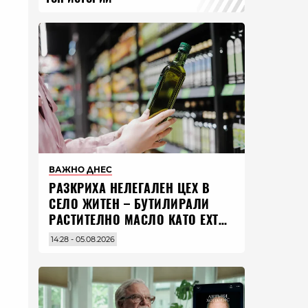
ВАЖНО ДНЕС
РАЗКРИХА НЕЛЕГАЛЕН ЦЕХ В
СЕЛО ЖИТЕН – БУТИЛИРАЛИ
РАСТИТЕЛНО МАСЛО КАТО EXTRA
VIRGIN ЗЕХТИН
14:28 - 05.08.2026