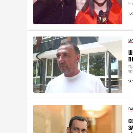
и 
16
В
Ш
П
Пр
гр
15
В
С
З