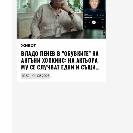
ЖИВОТ
ВЛАДO ПЕНЕВ В "ОБУВКИТЕ" НА
АНТЪНИ ХОПКИНС: НА АКТЬОРА
МУ СЕ СЛУЧВАТ ЕДНИ И СЪЩИ
НЕЩА ПО ЦЕЛИЯ СВЯТ
10:52 - 04.08.2026