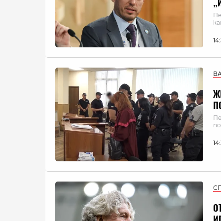
„
Пе
ка
14
В
Ж
П
Пе
по
14
С
О
И