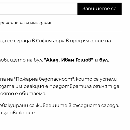
ранение на лични данни
а се сграда в София горя в продължение на
овището на бул.
"Акад. Иван Гешов" и бул.
а на "Пожарна безопасност", които са успели
рзата им реакция е предотвратила огънят да
която е обитаема.
 евакуирани са живеещите в съседната сграда.
ен за движение.