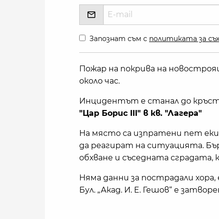
Запознат съм с
политиката за съх
Пожар на покрива на новостроящ
около час.
Инцидентът е станал до кръст
"Цар Борис III" в кв. "Лагера"
На място са изпратени пет екип
да реагират на ситуацията. Бъ
обхване и съседната сградата, 
Няма данни за пострадали хора,
Бул. „Акад. И. Е. Гешов“ е затвор