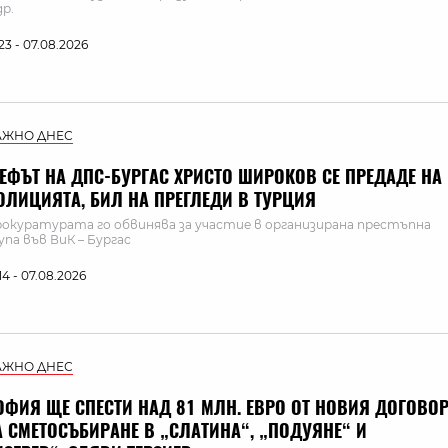
др.
:23 - 07.08.2026
АЖНО ДНЕС
ЕФЪТ НА ДПС-БУРГАС ХРИСТО ШИРОКОВ СЕ ПРЕДАДЕ НА
ОЛИЦИЯТА, БИЛ НА ПРЕГЛЕДИ В ТУРЦИЯ
окуратурата го обвинява за участие в организирана престъпна
упа във ВиК – Бургас
:14 - 07.08.2026
АЖНО ДНЕС
ОФИЯ ЩЕ СПЕСТИ НАД 81 МЛН. ЕВРО ОТ НОВИЯ ДОГОВО
А СМЕТОСЪБИРАНЕ В „СЛАТИНА“, „ПОДУЯНЕ“ И