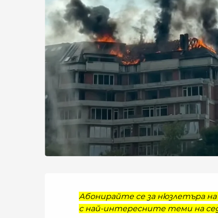
Абонирайте се за нюзлетъра на 
с най-интересните теми на сед