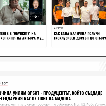
ИВОТ
ОЧИНА УИЛЯМ ОРБИТ - ПРОДУЦЕНТЪТ, КОЙТО СЪЗДАДЕ
ЕГЕНДАРНИЯ RAY OF LIGHT НА МАДОНА
итанският музикален продуцент е работил с Blur, U2, Роби Уилямс