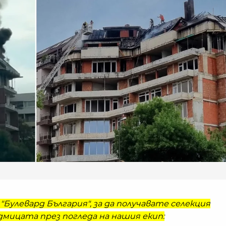
"Булевард България", за да получавате селекция
мицата през погледа на нашия екип: