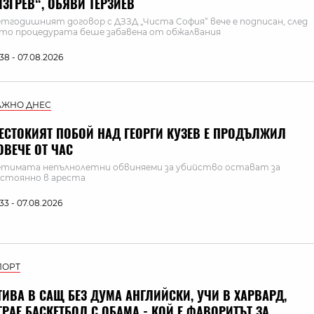
ИЗГРЕВ“, ОБЯВИ ТЕРЗИЕВ
тгодишният договор с ДЗЗД „Чиста София“ вече е подписан, след
то процедурата беше забавена от обжалвания
:38 - 07.08.2026
АЖНО ДНЕС
ЕСТОКИЯТ ПОБОЙ НАД ГЕОРГИ КУЗЕВ Е ПРОДЪЛЖИЛ
ОВЕЧЕ ОТ ЧАС
тимата непълнолетни обвиняеми за убийство остават за
стоянно в ареста
:33 - 07.08.2026
ПОРТ
ТИВА В САЩ БЕЗ ДУМА АНГЛИЙСКИ, УЧИ В ХАРВАРД,
ГРАЕ БАСКЕТБОЛ С ОБАМА - КОЙ Е ФАВОРИТЪТ ЗА