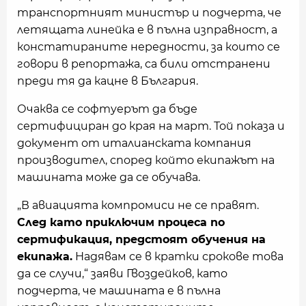
транспортният министър и подчерта, че
летящата линейка е в пълна изправност, а
констатираните нередности, за които се
говори в репортажа, са били отстранени
преди тя да кацне в България.
Очаква се софтуерът да бъде
сертифициран до края на март. Той показа и
документ от италианската компания
производител, според който екипажът на
машината може да се обучава.
„В авиацията компромиси не се правят.
След като приключим процеса по
сертификация, предстоят обучения на
екипажа.
Надявам се в кратки срокове това
да се случи,“ заяви Гвоздейков, като
подчерта, че машината е в пълна