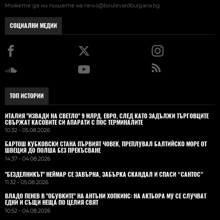
Можете да ни пишете на
news@boulevardbulgaria.bg
СОЦИАЛНИ МЕДИИ
ТОП ИСТОРИИ
ИТАЛИЯ "ИЗВАДИ НА СВЕТЛО" 9 МЛРД. ЕВРО, СЛЕД КАТО ЗАДЪЛЖИ ТЪРГОВЦИТЕ
СВЪРЖАТ КАСОВИТЕ СИ АПАРАТИ С ПОС ТЕРМИНАЛИТЕ
10:32 - 05.08.2026
БАРТОШ КУБКОВСКИ СТАНА ПЪРВИЯТ ЧОВЕК, ПРЕПЛУВАЛ БАЛТИЙСКО МОРЕ ОТ
ШВЕЦИЯ ДО ПОЛША БЕЗ ПРЕКЪСВАНЕ
14:37 - 04.08.2026
"БЕЗДЕЛНИКЪТ" НЕЙМАР СЕ ЗАВЪРНА, ЗАБЪРКА СКАНДАЛ И СПАСИ “САНТОС”
11:32 - 05.08.2026
ВЛАДO ПЕНЕВ В "ОБУВКИТЕ" НА АНТЪНИ ХОПКИНС: НА АКТЬОРА МУ СЕ СЛУЧВАТ
ЕДНИ И СЪЩИ НЕЩА ПО ЦЕЛИЯ СВЯТ
10:52 - 04.08.2026