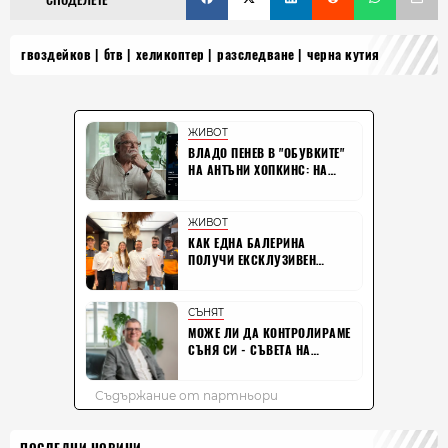
гвоздейков
бтв
хеликоптер
разследване
черна кутия