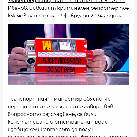
главен редактор на новините на bTV - Асен
Иванов
. Бившият криминален репортер пое
ключовия пост на 23 февруари 2024 година.
Транспортният министър обясни, чe
нередностите, за които се говори във
въпросното разследване, са били
констатирани и отстранени преди
изобщо хеликоптерът да получи