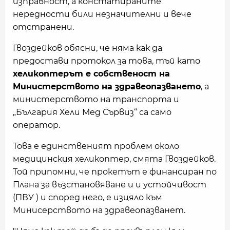
изправност, а констатираните
нередности били незначителни и вече
отстранени.
Гвоздейков обясни, че няма как да
предостави протокол за това, тъй като
хеликоптерът е собственост на
Министерството на здравеопазването
, а
министерството на транспорта и
„България Хели Мед Сървиз“ са само
оператор.
Това е единственият проблем около
медицинския хеликоптер, смята Гвоздейков.
Той припомни, че прокетът е финансиран по
Плана за възстановяване и и устойчивост
(ПВУ ) и според него, е изцяло към
Минисерството на здравеопазванет.