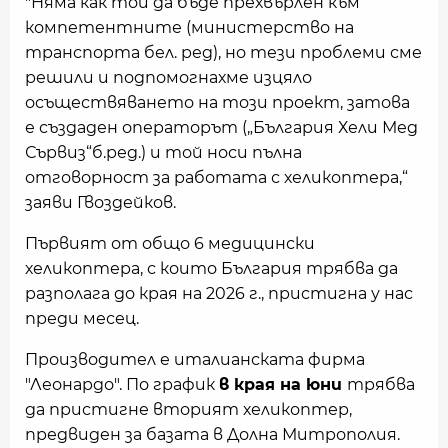
"Няма как той да бъде прехвърлен към
компетентните (министерство на
транспорта бел. ред), но тези проблеми сме
решили и подпомогнахме изцяло
осъществяването на този проект, затова
е създаден операторът („България Хели Мед
Сървиз“б.ред.) и той носи пълна
отговорност за работата с хеликоптера,“
заяви Гвоздейков.
Първият от общо 6 медицински
хеликоптера, с които България трябва да
разполага до края на 2026 г., пристигна у нас
преди месец.
Производител е италианската фирма
"Леонардо". По график
в края на юни
трябва
да пристигне вторият хеликоптер,
предвиден за базата в Долна Митрополия.