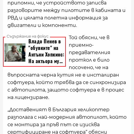
припомни, че устройството записва
разговорите между пилотите в кабината и
РВД и цялата полетна информация за
двигатели и компоненти.
Той обясни, че в
приемно-
предавателния
проткол е било
посочено, че на
въпросната черна кутия не е инсталиран
софтуера, който трябва да се синхронизира
с автопилота, защото софтуера е в процес
на лицензиране.
„Доставеният в България хеликоптер
разполага с най-модерния автопилот, който
се монтира за пръв път се изисква
сертифициране на софтуера“ обясни