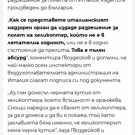
разрешение за полета от Италия, където е
произведен, до България.
„
Как се представяте италианският
надзорен орган да издаде разрешение за
полет на хеликоптер, който не е в
летателна годност,
или не е в годно
състояние да прелита
. Това е пълен
абсурд
“, коментира Гвоздейков и допълни, че
най-малко осем инспектори от
въздухоплавателната администрация на
Италия слагат подписа си под документа.
„Аз съм донесъл черната кутия от
хеликоптера, която всъщност е оранжева.
Снощи наредих да я свалят от хеликоптера,
за да я донеса и да ви я покажа, тъй като
заглавията бяха именно, че хеликоптерът
няма черна кутия“, каза Гвоздейков и