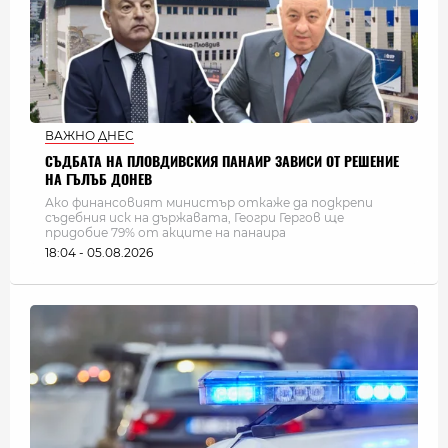
ВАЖНО ДНЕС
СЪДБАТА НА ПЛОВДИВСКИЯ ПАНАИР ЗАВИСИ ОТ РЕШЕНИЕ
НА ГЪЛЪБ ДОНЕВ
Ако финансовият министър откаже да подкрепи
съдебния иск на държавата, Геогри Гергов ще
придобие 79% от акците на панаира
18:04 - 05.08.2026