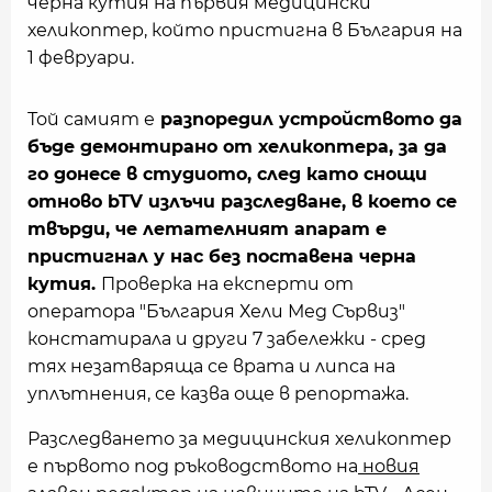
черна кутия на първия медицински
хеликоптер, който пристигна в България на
1 февруари.
Той самият е
разпоредил устройството да
бъде демонтирано от хеликоптера, за да
го донесе в студиото, след като снощи
отново bTV излъчи разследване, в което се
твърди, че летателният апарат е
пристигнал у нас без поставена черна
кутия.
Проверка на експерти от
оператора "България Хели Мед Сървиз"
констатирала и други 7 забележки - сред
тях незатваряща се врата и липса на
уплътнения, се казва още в репортажа.
Разследването за медицинския хеликоптер
е първото под ръководството на
новия