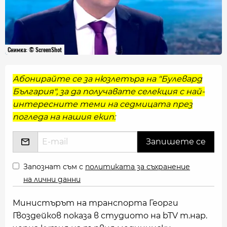
Снимка: © ScreenShot
Абонирайте се за нюзлетъра на "Булевард
България", за да получавате селекция с най-
интересните теми на седмицата през
погледа на нашия екип:
Запознат съм с
политиката за съхранение
на лични данни
Министърът на транспорта Георги
Гвоздейков показа в студиото на bTV т.нар.