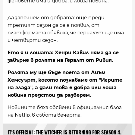
феновете има и добра, и лоша новина.
Да започнем от добрата: още преди
третият сезон да се е появил, от
платформата обявиха, че сериалът ще има
и четвърти сезон.
Ето я и лошата: Хенри Кавил няма да се
завърне в ролята на Гералт от Ривия.
Ролята му ще бъде поета от Лиъм
Хемсуърт, когото познаваме от "Игрите
на глада", а дали това е добра или лоша
новина предстои да разберем.
Новините бяха обявени в официалния блог
на Netflix в събота вечерта.
IT’S OFFICIAL: THE WITCHER IS RETURNING FOR SEASON 4,