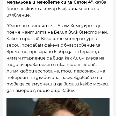
медальона и мечовете си за Сезон 4"
, казва
британският актьор в официалното си
изявление.
"Фантастичният г-н Лиъм Хемсуърт ще
поеме мантията на Белия вълк вместо мен.
Както при най-великите литературни
герои, предавам факела с благоговение за
времето, прекарано в образа на Гералт, и
нямам търпение да видя как Лиъм гледа на
този очарователен и нюансиран герой.
Лиъм, добри господине, този персонаж има
невероятна дълбочина, наслаждавай се на
това да се гмурнеш и да видиш какво можеш
да намериш", пише още Кавил.