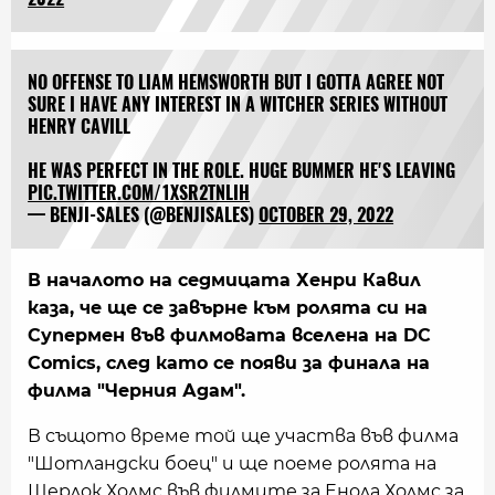
NO OFFENSE TO LIAM HEMSWORTH BUT I GOTTA AGREE NOT
SURE I HAVE ANY INTEREST IN A WITCHER SERIES WITHOUT
HENRY CAVILL
HE WAS PERFECT IN THE ROLE. HUGE BUMMER HE'S LEAVING
PIC.TWITTER.COM/1XSR2TNLIH
— BENJI-SALES (@BENJISALES)
OCTOBER 29, 2022
В началото на седмицата Хенри Кавил
каза, че ще се завърне към ролята си на
Супермен във филмовата вселена на DC
Comics, след като се появи за финала на
филма "Черния Адам".
В същото време той ще участва във филма
"Шотландски боец" и ще поеме ролята на
Шерлок Холмс във филмите за Енола Холмс за