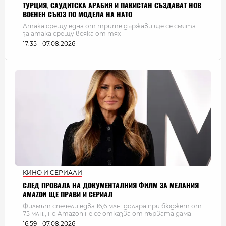
ТУРЦИЯ, САУДИТСКА АРАБИЯ И ПАКИСТАН СЪЗДАВАТ НОВ
ВОЕНЕН СЪЮЗ ПО МОДЕЛА НА НАТО
Атака срещу една от трите държави ще се смята
за атака срещу всяка от тях
17:35 - 07.08.2026
КИНО И СЕРИАЛИ
СЛЕД ПРОВАЛА НА ДОКУМЕНТАЛНИЯ ФИЛМ ЗА МЕЛАНИЯ
AMAZON ЩЕ ПРАВИ И СЕРИАЛ
Филмът спечели едва 16,6 млн. долара при бюджет от
75 млн., но Amazon не се отказва от първата дама
16:59 - 07.08.2026