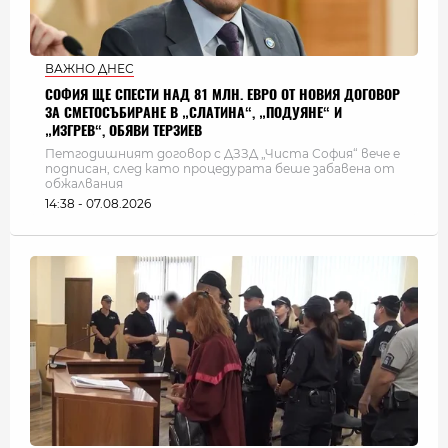
ВАЖНО ДНЕС
СОФИЯ ЩЕ СПЕСТИ НАД 81 МЛН. ЕВРО ОТ НОВИЯ ДОГОВОР
ЗА СМЕТОСЪБИРАНЕ В „СЛАТИНА“, „ПОДУЯНЕ“ И
„ИЗГРЕВ“, ОБЯВИ ТЕРЗИЕВ
Петгодишният договор с ДЗЗД „Чиста София“ вече е
подписан, след като процедурата беше забавена от
обжалвания
14:38 - 07.08.2026