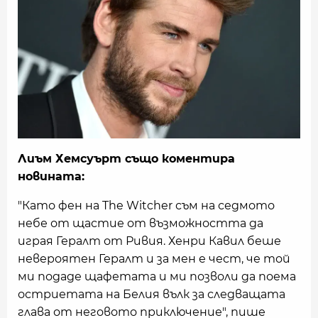
Лиъм Хемсуърт също коментира
новината:
"Като фен на The Witcher съм на седмото
небе от щастие от възможността да
играя Гералт от Ривия. Хенри Кавил беше
невероятен Гералт и за мен е чест, че той
ми подаде щафетата и ми позволи да поема
остриетата на Белия вълк за следващата
глава от неговото приключение", пише