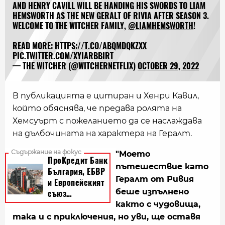
AND HENRY CAVILL WILL BE HANDING HIS SWORDS TO LIAM
HEMSWORTH AS THE NEW GERALT OF RIVIA AFTER SEASON 3.
WELCOME TO THE WITCHER FAMILY,
@LIAMHEMSWORTH
!
READ MORE:
HTTPS://T.CO/ABQMDQKZXX
PIC.TWITTER.COM/XYIARBBIRT
— THE WITCHER (@WITCHERNETFLIX)
OCTOBER 29, 2022
В публикацията е цитиран и Хенри Кавил,
който обяснява, че предава ролята на
Хемсуърт с пожеланието да се наслаждава
на дълбочината на характера на Гералт.
"Моето
пътешествие като
Гералт от Ривия
беше изпълнено
както с чудовища,
така и с приключения, но уви, ще оставя