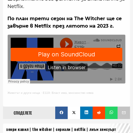
Netflix.
По план трети сезон на The Witcher ще се
завърне в Netflix през лятото на 2023 г.
Животът и други неща
·
Е119: Власт има, мнозинство няма
СПОДЕЛЕТЕ
хенри кавил
the witcher
сериали
netflix
лиъм хемсуърт