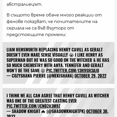
австралиецът.
В същото време обаче много реакции от
фенове показват, че почитателите на
сериала не са във възторг от
предстоящите промени:
LIAM HEMSWORTH REPLACING HENRY CAVILL AS GERALT
DOESN’T EVEN MAKE SENSE VISUALLY 😭 I LIKE HENRY AS
SUPERMAN BUT HE WAS SO GOOD ON THE WITCHER & HE HAS
SO MUCH CHEMISTRY WITH ANYA. YENNEFER AND GERALT
WON’T BE THE SAME 😩
PIC.TWITTER.COM/I3H9SH3AJ8
— COZYSHANA PIERRE (@MEKISHANA)
OCTOBER 29, 2022
I THINK WE ALL CAN AGREE THAT HENRY CAVILL AS WITCHER
WAS ONE OF THE GREATEST CASTING EVER
PIC.TWITTER.COM/JCNB2A3M9Z
— SHADOW KNIGHT 🦇 (@SHADOWKNIGHTPK)
OCTOBER 30,
2022