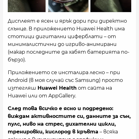
Дисплеят е ясен и ярък дори при директно
слънце. В приложението Huawei Health има
стотици дигитални циферблати – от
минималистични до игриво-анимирани
(макар последните да хабят батерията по-
бързо).
Приложението се инсталира лесно – при
Android (в моя случай със Samsung) просто
изтегляш
Huawei Health
от сайта на
Huawei или от AppGallery.
След това всичко е ясно и подредено:
виждам активностите си, данните за сън,
пулс, ниво на стрес, дихателни цикли,
тренировки, кислород в кръвта
– всяка