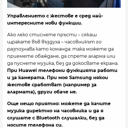
Управлението с жестове е сред най-
интересните нови функции.
Ако леко стиснете пръсти – сякаш
щракате във въздуха – часовникът го
разпознава като команда: така можете да
приемете обаждане, да спрете аларма или
да пуснете музика, без да докосвате екрана.
При Huawei телефони функцията работи
и за камерата. При моя Samsung някои
жестове сработват (например за
алармата), други обаче не.
Още нещо приятно: можете да качите
музика директно на часовника и да я
слушате с Bluetooth слушалки, без да
носите телефона си.