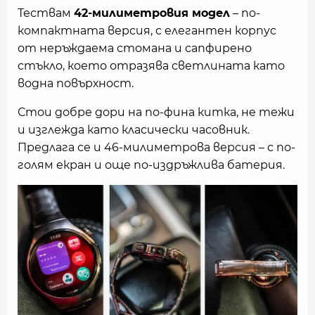
Тествам
42-милиметровия модел
– по-
компактната версия, с елегантен корпус
от неръждаема стомана и сапфирено
стъкло, което отразява светлината като
водна повърхност.
Стои добре дори на по-фина китка, не тежи
и изглежда като класически часовник.
Предлага се и 46-милиметрова версия – с по-
голям екран и още по-издръжлива батерия.