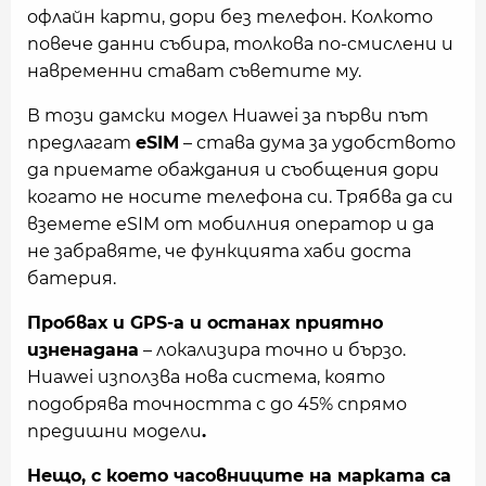
офлайн карти, дори без телефон. Колкото
повече данни събира, толкова по-смислени и
навременни стават съветите му.
В този дамски модел Huawei за първи път
предлагат
eSIM
– става дума за удобството
да приемате обаждания и съобщения дори
когато не носите телефона си. Трябва да си
вземете eSIM от мобилния оператор и да
не забравяте, че функцията хаби доста
батерия.
Пробвах и GPS-а и останах приятно
изненадана
– локализира точно и бързо.
Huawei използва нова система, която
подобрява точността с до 45% спрямо
предишни модели
.
Нещо, с което часовниците на марката са