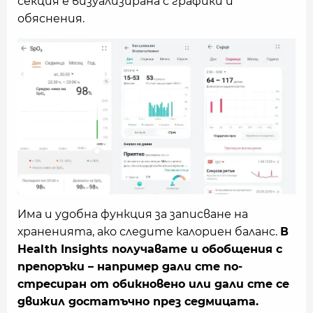
секция е визуализирана с графики и
обяснения.
Има и удобна функция за записване на
храненията, ако следите калориен баланс.
В
Health Insights получавате и обобщения с
препоръки – например дали сте по-
стресиран от обикновено или дали сте се
движил достатъчно през седмицата.