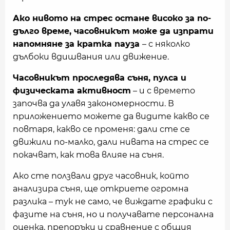
Ако нивото на стрес остане високо за по-
дълго време, часовникът може да изпрати
напомняне за кратка пауза
– с няколко
дълбоки вдишвания или движение.
Часовникът проследява съня, пулса и
физическата активност
– и с времето
започва да улавя закономерности. В
приложението можете да видите какво се
повтаря, какво се променя: дали сте се
движили по-малко, дали нивата на стрес се
покачват, как това влияе на съня.
Ако сте ползвали друг часовник, който
анализира съня, ще откриете огромна
разлика – тук не само, че виждате графики с
фазите на съня, но и получавате персонална
оценка, препоръки и сравнение с общия