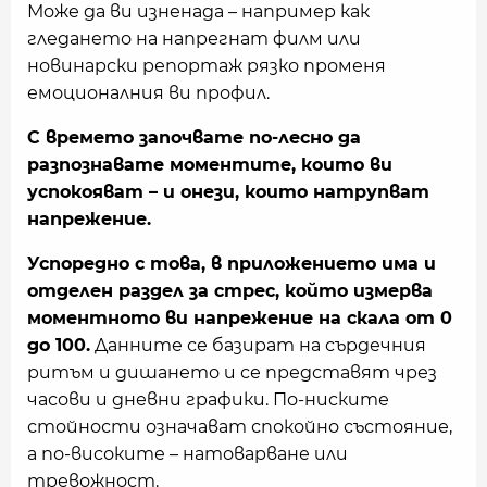
Може да ви изненада – например как
гледането на напрегнат филм или
новинарски репортаж рязко променя
емоционалния ви профил.
С времето започвате по-лесно да
разпознавате моментите, които ви
успокояват – и онези, които натрупват
напрежение.
Успоредно с това, в приложението има и
отделен раздел за стрес, който измерва
моментното ви напрежение на скала от 0
до 100.
Данните се базират на сърдечния
ритъм и дишането и се представят чрез
часови и дневни графики. По-ниските
стойности означават спокойно състояние,
а по-високите – натоварване или
тревожност.