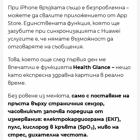
При iPhone връзката също е безпроблемна –
можете да свалите приложението от App
Store. Единствената функция, която ще
загубите при синхронизацията с Huawei
услугите е, че нямате възможност да
отговаряте на съобщения.
Това, което още след първия ден ме
впечатли е функцията
Health Glance –
нещо
като експресна здравна картина в реално
време.
Без ровене из менюта,
само с поставяне на
пръста върху страничния сензор,
часовникът започва поредица от
измервания: електрокардиограма (ЕКГ),
пулс, кислород в кръвта (SpO₂), ниво на
стрес, дихателна честота.