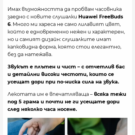
Имах възможността да пробвам часовника
заедно с новите слушалки
Huawei FreeBuds
6
. Много ми хареса не само лилавият цвят,
който е едновременно нежен и характерен,
но и самият дизайн: слушалките имат
капковидна форма, която стои елегантно,
без да натежава.
Звукът е плътен и чист – с отчетлив бас
и детайлни високи честоти, които се
усещат дори при по-ниска сила на звука.
Лекотата им е впечатляваща –
всяка тежи
под 5 грама и почти не ги усещате дори
след няколко часа носене.