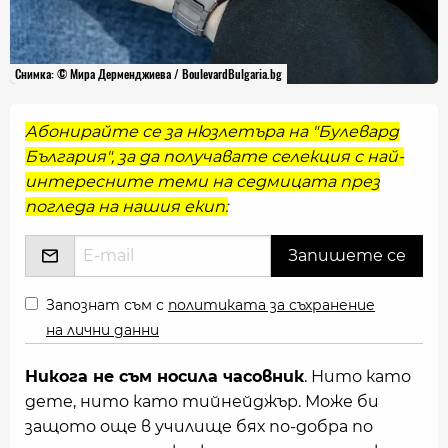
Снимка: © Мира Дерменджиева / BoulevardBulgaria.bg
Абонирайте се за нюзлетъра на "Булевард
България", за да получавате селекция с най-
интересните теми на седмицата през
погледа на нашия екип:
Запознат съм с
политиката за съхранение
на лични данни
Никога не съм носила часовник
. Нито като
дете, нито като тийнейджър. Може би
защото още в училище бях по-добра по