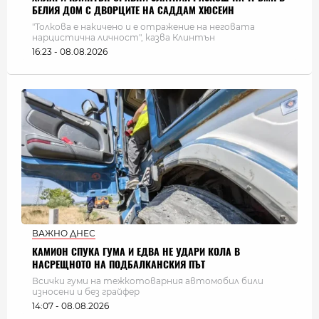
БЕЛИЯ ДОМ С ДВОРЦИТЕ НА САДДАМ ХЮСЕИН
"Толкова е накичено и е отражение на неговата
нарцистична личност", казва Клинтън
16:23 - 08.08.2026
ВАЖНО ДНЕС
КАМИОН СПУКА ГУМА И ЕДВА НЕ УДАРИ КОЛА В
НАСРЕЩНОТО НА ПОДБАЛКАНСКИЯ ПЪТ
Всички гуми на тежкотоварния автомобил били
износени и без грайфер
14:07 - 08.08.2026