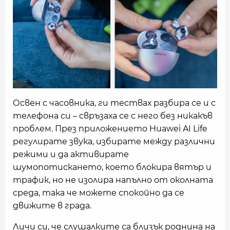
Освен с часовника, ги тествах разбира се и с
телефона си – свръзаха се с него без никакъв
проблем. През приложението Huawei AI Life
регулирате звука, избирате между различни
режими и да активирате
шумопотискането, което блокира вятър и
трафик, но не изолира напълно от околната
среда, така че можете спокойно да се
движите в града.
Личи си, че слушалките са близък роднина на