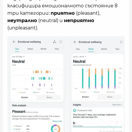
класифицира емоционалното състояние в
три категории:
приятно
(pleasant),
неутрално
(neutral) и
неприятно
(unpleasant).