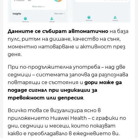
Данните се събират автоматично
на база
пулс, ритъм на дишане, качество на съня,
моментно натоварване и активност през
деня.
При по-продължителна употреба – над две
седмици – системата започва да разпознава
повтарящи се състояния и
дори може да
подаде сигнал при индикации за
тревожност или депресия
.
Всичко това се визуализира ясно в
приложението Huawei Health – с графики по
дни, седмици и месеци, които показват
какво е преобладавало в ежедневието ви.