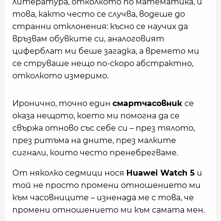
литература, отколкото по математика, и
това, както често се случва, водеше до
странни отклонения: късно се научих да
връзвам обувките си, аналоговият
циферблат ми беше загадка, а времето ми
се струваше нещо по-скоро абстрактно,
отколкото измеримо.
Иронично, точно един
смартчасовник
се
оказа нещото, което ми помогна да се
свържа отново със себе си – през тялото,
през ритъма на дните, през малките
сигнали, които често пренебрегваме.
От няколко седмици нося
Huawei Watch 5
и
той не просто промени отношението ми
към часовниците – изненада ме с това, че
промени отношението ми към самата мен.