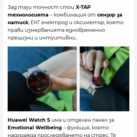
Зад тази точност стои
X-TAP
технологията
– комбинация от
сензор за
натиск
, ЕКГ електрод и оксиметър, която
прави измерванията едновременно
прецизни и интуитивни.
Huawei Watch 5
има и отделен панел за
Emotional Wellbeing
– функция, която
надгражда проследяването на стрес. Тя