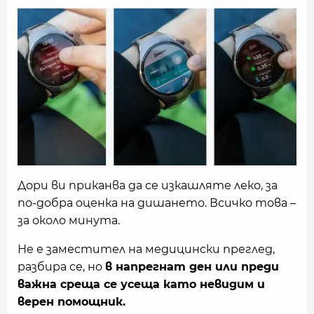
Дори ви приканва да се изкашляте леко, за
по-добра оценка на дишането. Всичко това –
за около минута.
Не е заместител на медицински преглед,
разбира се, но
в напрегнат ден или преди
важна среща се усеща като невидим и
верен помощник.