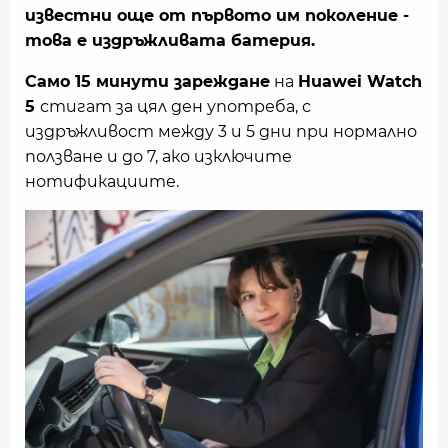
известни още от първото им поколение -
това е издръжливата батерия.
Само 15 минути зареждане
на
Huawei Watch
5
стигат за цял ден употреба, с
издръжливост между 3 и 5 дни при нормално
ползване и до 7, ако изключите
нотификациите.