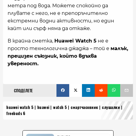
метра под вода. Можете спокойно да
плувате с него, не е препоръчително
екстремни водни активности, но един
кайт или сърф няма да откаже.
В крайна сметка,
Huawei Watch 5
не е
просто технологична джаджа – той е
малък,
прецизен съюзник, който вдъхва
увереност.
СПОДЕЛЕТЕ
huawei watch 5
huawei
watch 5
смартчасовник
слушалки
freebuds 6