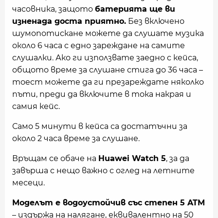
часовника, защото
батерията ще ви
изненада доста приятно.
Без включено
шумопотискане можете да слушате музика
около 6 часа с едно зареждане на самите
слушалки. Ако ги използвате заедно с кейса,
общото време за слушане стига до 36 часа –
тоест можете да ги презареждате няколко
пъти, преди да включите в тока накрая и
самия кейс.
Само 5 минути в кейса са достатъчни за
около 2 часа време за слушане.
Връщам се обаче на
Huawei Watch 5
, за да
завърша с нещо важно с оглед на летните
месеци.
Моделът е водоустойчив със степен 5 ATM
– издържа на налягане, еквивалентно на 50