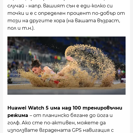
случай - напр. вашият сън е еди-колко си
точки и е с определен процент по-добър от
този на другите хора (на вашата възраст,
пол и т.н.).
Huawei Watch 5 има над 100 тренировъчни
режима
– от планинско бягане до йога и
голф. Ако сте по-активен, можете да
използвате вградената GPS навигация с