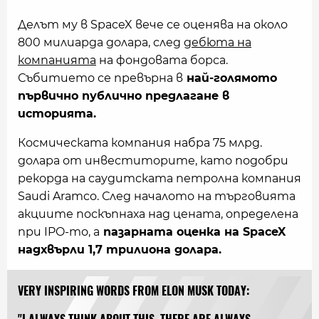
Делът му в SpaceX вече се оценява на около
800 милиарда долара, след
дебюта на
компанията
на фондовата борса.
Събитието се превърна в
най-голямото
първично публично предлагане в
историята.
Космическата компания набра 75 млрд.
долара от инвеститорите, като подобри
рекорда на саудитската петролна компания
Saudi Aramco. След началото на търговията
акциите поскъпнаха над цената, определена
при IPO-то, а
пазарната оценка на SpaceX
надхвърли 1,7 трилиона долара.
VERY INSPIRING WORDS FROM ELON MUSK TODAY: