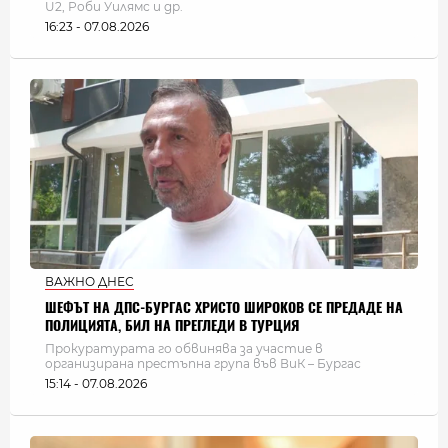
U2, Роби Уилямс и др.
16:23 - 07.08.2026
ВАЖНО ДНЕС
ШЕФЪТ НА ДПС-БУРГАС ХРИСТО ШИРОКОВ СЕ ПРЕДАДЕ НА
ПОЛИЦИЯТА, БИЛ НА ПРЕГЛЕДИ В ТУРЦИЯ
Прокуратурата го обвинява за участие в
организирана престъпна група във ВиК – Бургас
15:14 - 07.08.2026