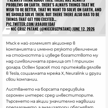
"I ALWAYS THINK ABOUT THIS. THERE ARE ALWAYS
PROBLEMS ON EARTH. THERE’S ALWAYS THINGS THAT WE
WISH TO BE BETTER, THAT WE WANT TO SOLVE ON EARTH, AND
WE SHOULD SOLVE THEM. BUT THERE THERE ALSO HAS TO BE
THINGS THAT GET YOU EXCITED…
PIC.TWITTER.COM/A9AUOI1DAF
— NIC CRUZ PATANE (@NICCRUZPATANE)
JUNE 12, 2026
Мъск е най-големият акционер в
компанията и именно рязкото увеличение
на стойността ѝ изведе богатството му
над символичната граница от 1 трилион
долара. Освен SpaceX той притежава дялове
в Tesla, социалната мрежа X, Neuralink и други
свои компании.
Листването на борсата предизвика
огромен интерес сред инвеститорите.
Търсенето на акции значително надвиши
предлагането, а анализатори обясняват