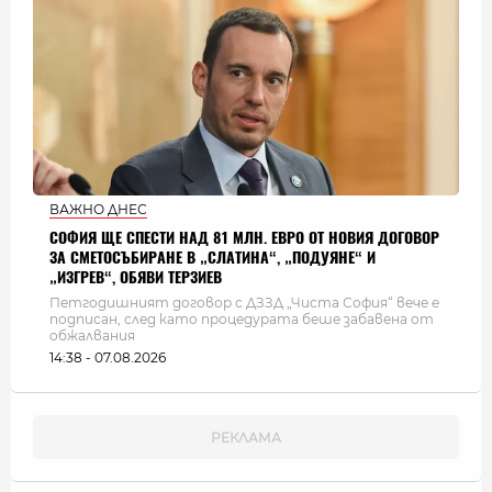
ВАЖНО ДНЕС
СОФИЯ ЩЕ СПЕСТИ НАД 81 МЛН. ЕВРО ОТ НОВИЯ ДОГОВОР
ЗА СМЕТОСЪБИРАНЕ В „СЛАТИНА“, „ПОДУЯНЕ“ И
„ИЗГРЕВ“, ОБЯВИ ТЕРЗИЕВ
Петгодишният договор с ДЗЗД „Чиста София“ вече е
подписан, след като процедурата беше забавена от
обжалвания
14:38 - 07.08.2026