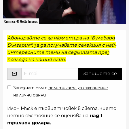
Снимка: © Getty Images
Абонирайте се за нюзлетъра на "Булевард
България", за да получавате селекция с най-
интересните теми на седмицата през
погледа на нашия екип:
Запознат съм с
политиката за съхранение
на лични данни
Илон Мъск е първият човек в света, чието
нетно състояние се оценява на
над 1
трилион долара.