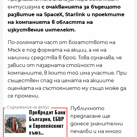
ентусиазма
с очакванията за бъдещото
развитие на SpaceX, Starlink и проектите
на компанията в областта на
изкуствения интелект.
По-голямата част от богатството на
Мъск е под формата на акции, а не на
налични средства в брой. Това означава, че
зависи от пазарната стойност на
компаниите, в които той има участие. При
съществен спад на цената на акциите
оценката на състоянието му също може да
се промени.
Публичното
предлагане ще
донесе значителни
печалби и на много