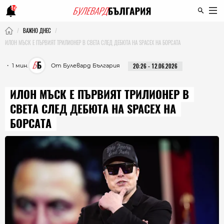
16
ВАЖНО ДНЕС
ИЛОН МЪСК E ПЪРВИЯТ ТРИЛИОНЕР В СВЕТА СЛЕД ДЕБЮТА НА SPACEX НА БОРСАТА
・ 1 мин.
От Булевард България
20:26 - 12.06.2026
ИЛОН МЪСК E ПЪРВИЯТ ТРИЛИОНЕР В
СВЕТА СЛЕД ДЕБЮТА НА SPACEX НА
БОРСАТА