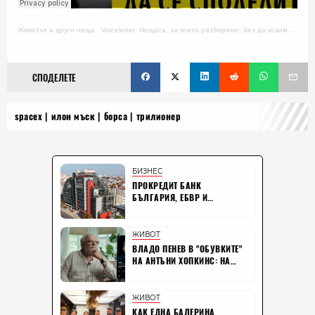
Животът и други неща
·
Voiceletter: Нещата, за които разбираме, без да искаме, Епизод 18
СПОДЕЛЕТЕ
spacex
илон мъск
борса
трилионер