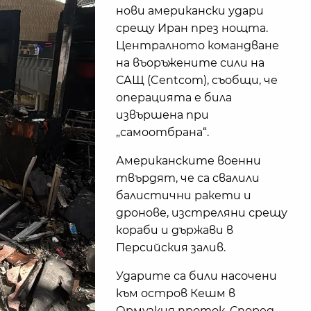
нови американски удари
срещу Иран през нощта.
Централното командване
на въоръжените сили на
САЩ (Centcom), съобщи, че
операцията е била
извършена при
„самоотбрана“.
Американските военни
твърдят, че са свалили
балистични ракети и
дронове, изстреляни срещу
кораби и държави в
Персийския залив.
Ударите са били насочени
към остров Кешм в
Ормузкия проток. Според