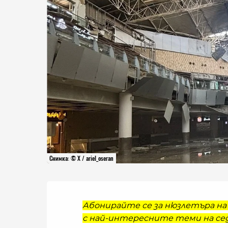
Снимка: © X / ariel_oseran
Абонирайте се за нюзлетъра на 
с най-интересните теми на сед