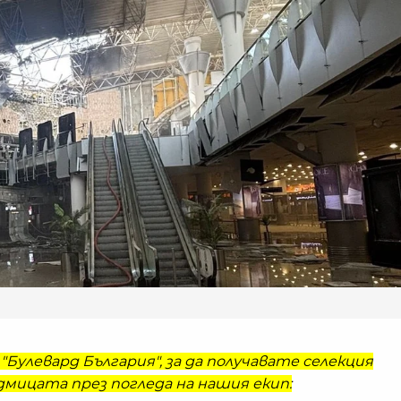
"Булевард България", за да получавате селекция
мицата през погледа на нашия екип: