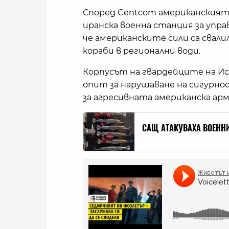
Според Centcom американският 
иранска военна станция за упр
че американските сили са свали
кораби в регионални води.
Корпусът на гвардейците на Ис
опит за нарушаване на сигурно
за агресивната американска арм
САЩ АТАКУВАХА ВОЕННИ