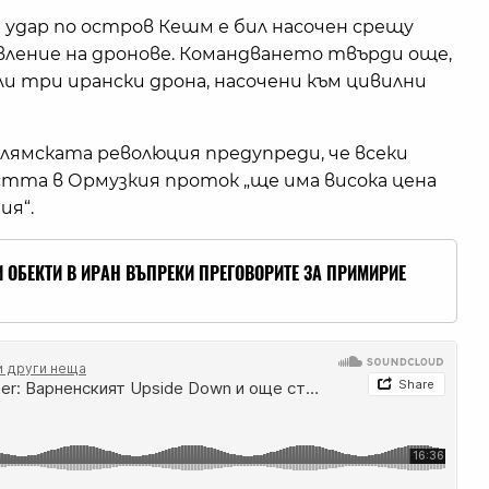
удар по остров Кешм е бил насочен срещу
авление на дронове. Командването твърди още,
ли три ирански дрона, насочени към цивилни
лямската революция предупреди, че всеки
стта в Ормузкия проток „ще има висока цена
ия“.
 ОБЕКТИ В ИРАН ВЪПРЕКИ ПРЕГОВОРИТЕ ЗА ПРИМИРИЕ