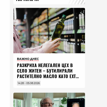
ВАЖНО ДНЕС
РАЗКРИХА НЕЛЕГАЛЕН ЦЕХ В
СЕЛО ЖИТЕН – БУТИЛИРАЛИ
РАСТИТЕЛНО МАСЛО КАТО EXTRA
VIRGIN ЗЕХТИН
14:28 - 05.08.2026