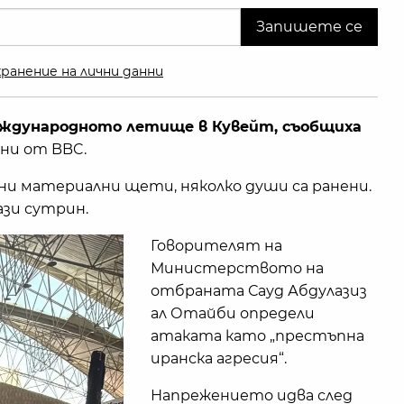
ранение на лични данни
международното летище в Кувейт, съобщиха
ни от BBC.
и материални щети, няколко души са ранени.
зи сутрин.
Говорителят на
Министерството на
отбраната Сауд Абдулазиз
ал Отайби определи
атаката като „престъпна
иранска агресия“.
Напрежението идва след