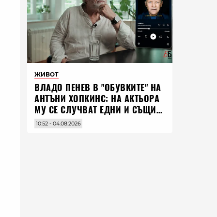
ЖИВОТ
ВЛАДO ПЕНЕВ В "ОБУВКИТЕ" НА
АНТЪНИ ХОПКИНС: НА АКТЬОРА
МУ СЕ СЛУЧВАТ ЕДНИ И СЪЩИ
НЕЩА ПО ЦЕЛИЯ СВЯТ
10:52 - 04.08.2026