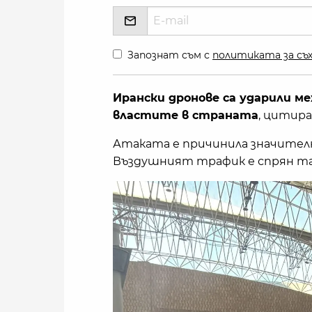
Запознат съм с
политиката за съх
Ирански дронове са ударили 
властите в страната
, цитира
Атаката е причинила значителн
Въздушният трафик е спрян та