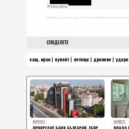
Животът и други неща
·
Voiceletter: Варненският Upside 
СПОДЕЛЕТЕ
сащ. иран
кувейт
летище
дронове
удари