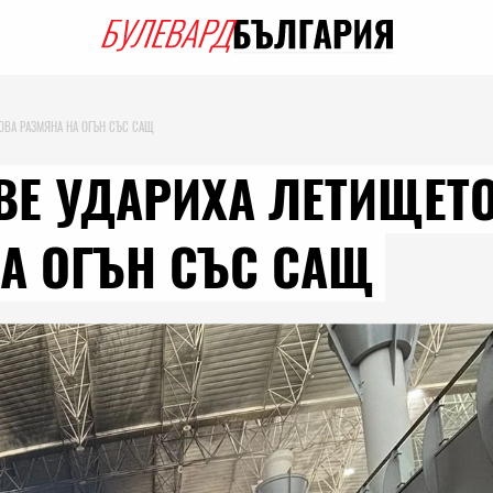
ОВА РАЗМЯНА НА ОГЪН СЪС САЩ
Е УДАРИХА ЛЕТИЩЕТО
А ОГЪН СЪС САЩ