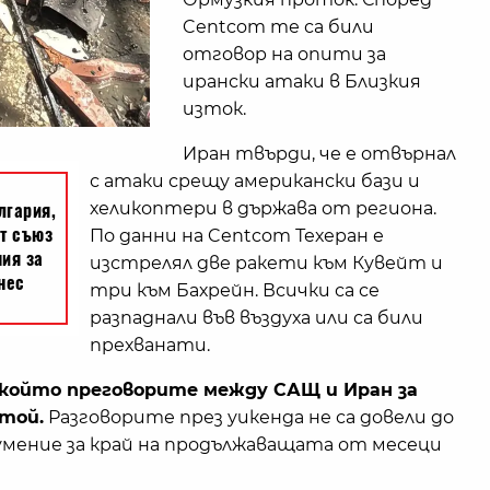
Centcom те са били
отговор на опити за
ирански атаки в Близкия
изток.
Иран твърди, че е отвърнал
с атаки срещу американски бази и
хеликоптери в държава от региона.
По данни на Centcom Техеран е
изстрелял две ракети към Кувейт и
три към Бахрейн. Всички са се
разпаднали във въздуха или са били
прехванати.
 който преговорите между САЩ и Иран за
стой.
Разговорите през уикенда не са довели до
умение за край на продължаващата от месеци