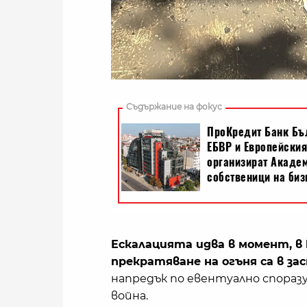
Ескалацията идва в момент, в
прекратяване на огъня са в за
напредък по евентуално спораз
война.