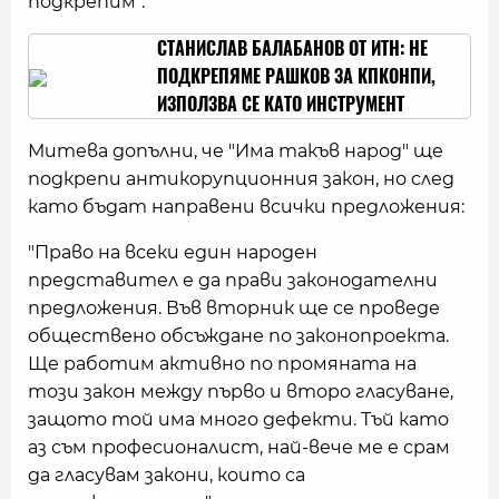
подкрепим".
СТАНИСЛАВ БАЛАБАНОВ ОТ ИТН: НЕ
ПОДКРЕПЯМЕ РАШКОВ ЗА КПКОНПИ,
ИЗПОЛЗВА СЕ КАТО ИНСТРУМЕНТ
Митева допълни, че "Има такъв народ" ще
подкрепи антикорупционния закон, но след
като бъдат направени всички предложения:
"Право на всеки един народен
представител е да прави законодателни
предложения. Във вторник ще се проведе
обществено обсъждане по законопроекта.
Ще работим активно по промяната на
този закон между първо и второ гласуване,
защото той има много дефекти. Тъй като
аз съм професионалист, най-вече ме е срам
да гласувам закони, които са