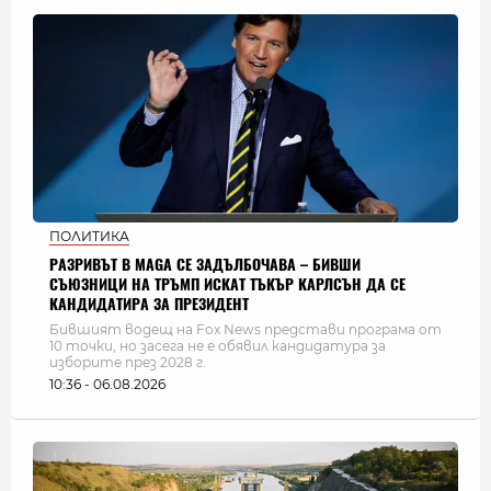
ПОЛИТИКА
РАЗРИВЪТ В MAGA СЕ ЗАДЪЛБОЧАВА – БИВШИ
СЪЮЗНИЦИ НА ТРЪМП ИСКАТ ТЪКЪР КАРЛСЪН ДА СЕ
КАНДИДАТИРА ЗА ПРЕЗИДЕНТ
Бившият водещ на Fox News представи програма от
10 точки, но засега не е обявил кандидатура за
изборите през 2028 г.
10:36 - 06.08.2026