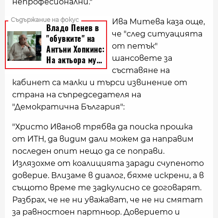
непрофесионални."
Ива Митева каза още,
че "след ситуацията
от петък"
шансовете за
съставяне на
кабинет са малки и търси извинение от
страна на съпредседателя на
"Демократична България":
"Христо Иванов трябва да поиска прошка
от ИТН, да видим дали можем да направим
последен опит нещо да се поправи.
Излязохме от коалицията заради счупеното
доверие. Влизаме в диалог, бяхме искрени, а в
същото време те задкулисно се договарят.
Разбрах, че не ни уважават, че не ни смятат
за равностоен партньор. Доверието и