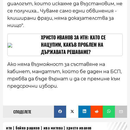
диалогът, които искахме да възстановим, не
се получиха... Чуваме само едни обвинения -
клиширани фрази, няма доказателства за
нищо".
ХРИСТО ИВАНОВ ЗА ИТН: КАТО СЕ
НАЦУПИМ, КАКЪВ ПРОБЛЕМ НА
ДЪРЖАВАТА РЕШАВАМЕ?
Ако няма възможност за съставяне на
кабинет, мандатът, който бе даден на БСП,
трябва да бъде върнат и да се премине към
предсрочни избори.
СПОДЕЛЕТЕ
итн
бойко рашков
ива митева
христо иванов