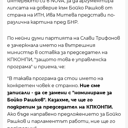
интервюто си в NOVA, за да аргументира
липсата на доверие към Бойко Рашков от
страна на ИТН, Ива Митева представи по-
различна картина пред БНР.
По нейни думи партията на Слави Трифонов
е зачеркнала името на вътрешния
министър в оставка за председател на
КПКОНПИ, "защото това е управленска
програма" и приема, че:
"В такава програма да стои името на
конкретен човек е странно.
Ние сме
записали - да се замени с "номиниране за
Бойко Рашков". Казахме, че ще го
подкрепим за председател на КПКОНПИ.
Ако бъде направено предложението за Бойко
Рашков и парламентът работи, ние ще го