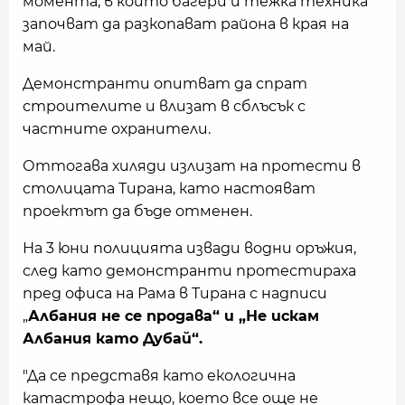
момента, в който багери и тежка техника
започват да разкопават района в края на
май.
Демонстранти опитват да спрат
строителите и влизат в сблъсък с
частните охранители.
Оттогава хиляди излизат на протести в
столицата Тирана, като настояват
проектът да бъде отменен.
На 3 юни полицията извади водни оръжия,
след като демонстранти протестираха
пред офиса на Рама в Тирана с надписи
„
Албания не се продава“ и „Не искам
Албания като Дубай“.
"Да се представя като екологична
катастрофа нещо, което все още не