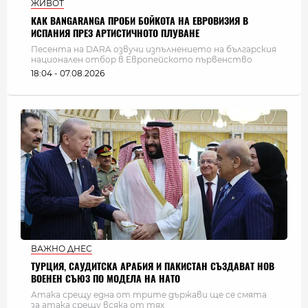
ЖИВОТ
КАК BANGARANGA ПРОБИ БОЙКОТА НА ЕВРОВИЗИЯ В
ИСПАНИЯ ПРЕЗ АРТИСТИЧНОТО ПЛУВАНЕ
Песента на DARA озвучи изпълнението на българския
национален отбор в Европейското първенство
18:04 - 07.08.2026
ВАЖНО ДНЕС
ТУРЦИЯ, САУДИТСКА АРАБИЯ И ПАКИСТАН СЪЗДАВАТ НОВ
ВОЕНЕН СЪЮЗ ПО МОДЕЛА НА НАТО
Атака срещу една от трите държави ще се смята
за атака срещу всяка от тях