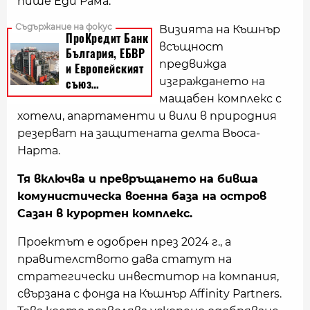
пише Еди Рама.
Визията на Къшнър
всъщност
предвижда
изграждането на
мащабен комплекс с
хотели, апартаменти и вили в природния
резерват на защитената делта Вьоса-
Нарта.
Тя включва и превръщането на бивша
комунистическа военна база на остров
Сазан в курортен комплекс.
Проектът е одобрен през 2024 г., а
правителството дава статут на
стратегически инвеститор на компания,
свързана с фонда на Къшнър Affinity Partners.