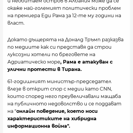
и необитаем остров в Албания може да се
окаже най-големият политически проблем
на премиера Еди Рама за 12-те му години на
власт.
Докато дъщерята на Доналд Тръмп разказва
по медиите как си представя да строи
луксозни хотели по бреговете на
Адриатическо море
, Рама е атакуван с
улични протести в Тирана.
61-годишният министър-председател
влезе в открит спор с медии като CNN,
които според него преувеличавали мащаба
на публичното недоволство и се поддават
на "
онлайн поведение, което носи
характеристиките на хибридна
информационна война".