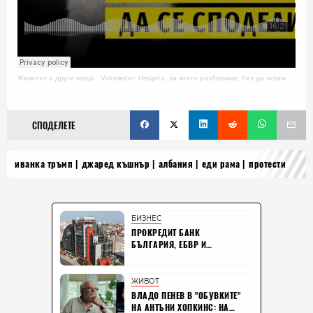
Животът и други неща
·
Voiceletter: Нещата, за които разбираме, без да искаме, Епизод 18
СПОДЕЛЕТЕ
иванка тръмп
джаред къшнър
албания
еди рама
протести