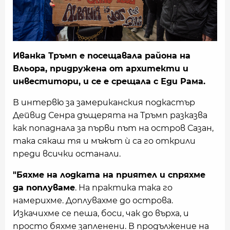
Иванка Тръмп е посещавала района на
Вльора, придружена от архитекти и
инвеститори, и се е срещала с Еди Рама.
В интервю за замериканския подкастър
Дейвид Сенра дъщерята на Тръмп разказва
как попаднала за първи път на остров Сазан,
така сякаш тя и мъжът ѝ са го открили
преди всички останали.
"Бяхме на лодката на приятел и спряхме
да поплуваме
. На практика така го
намерихме. Доплувахме до острова.
Изкачихме се пеша, боси, чак до върха, и
просто бяхме запленени. В продължение на