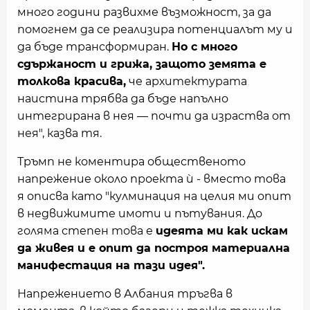
много години развихме възможност, за да
помогнем да се реализира потенциалът му и
да бъде трансформиран.
Но с много
сдържаност и грижа, защото земята е
толкова красива,
че архитектурата
наистина трябва да бъде напълно
интегрирана в нея — почти да израства от
нея", казва тя.
Тръмп не коментира общественото
напрежение около проекта ѝ - вместо това
я описва като "кулминация на целия ми опит
в недвижимите имоти и пътувания. До
голяма степен това е
идеята ми как искам
да живея и е опит да построя материална
манифестация на тази идея".
Напрежението в Албания тръгва в