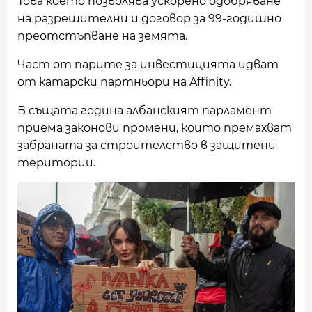
Това което позволява ускорено одобряване
на разрешителни и договор за 99-годишно
преотстъпване на земята.
Част от парите за инвестицията идват
от катарски партньори на Affinity.
В същата година албанският парламент
приема законови промени, които премахват
забраната за строителство в защитени
територии.