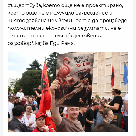
съществува, което още не е проектирано,
което още не е получило разрешение и
чиято заявена цел всъщност е да произведе
положителни екологични резултати, не е
сериозен принос към обществения
разговор", казва Еди Рама.