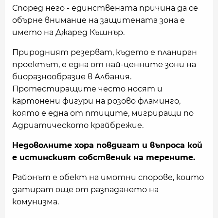
Според него - единствената причина да се
обърне внимание на защитената зона е
името на Джаред Къшнър.
Природният резерват, където е планиран
проектът, е една от най-ценните зони на
биоразнообразие в Албания.
Протестиращите често носят и
картонени фигури на розово фламинго,
която е една от птиците, мигриращи по
Адриатическото крайбрежие.
Недоволните хора повдигат и въпроса кой
е истинският собственик на терените.
Районът е обект на имотни спорове, които
датират още от разпадането на
комунизма.