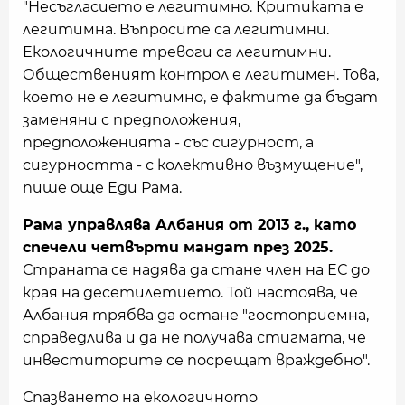
"Несъгласието е легитимно. Критиката е
легитимна. Въпросите са легитимни.
Екологичните тревоги са легитимни.
Общественият контрол е легитимен. Това,
което не е легитимно, е фактите да бъдат
заменяни с предположения,
предположенията - със сигурност, а
сигурността - с колективно възмущение",
пише още Еди Рама.
Рама управлява Албания от 2013 г., като
спечели четвърти мандат през 2025.
Страната се надява да стане член на ЕС до
края на десетилетието. Той настоява, че
Албания трябва да остане "гостоприемна,
справедлива и да не получава стигмата, че
инвеститорите се посрещат враждебно".
Спазването на екологичното