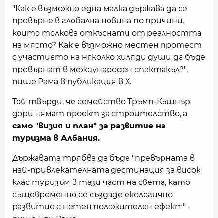
"Как е възможно една малка държава да се
превърне в глобална новина по причини,
които толкова откъснати от реалността
на място? Как е възможно местен протест
с участието на няколко хиляди души да бъде
превърнат в международен спектакъл?",
пише Рама в публикация в Х.
Той твърди, че семейство Тръмп-Къшнър
дори нямат проект за строителство, а
само "визия и план" за развитие на
туризма в Албания.
Държавата трябва да бъде "превърната в
най-привлекателната дестинация за висок
клас туризъм в тази част на света, като
същевременно се създаде екологично
развитие с нетен положителен ефект" -