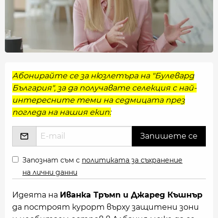
Абонирайте се за нюзлетъра на "Булевард
България", за да получавате селекция с най-
интересните теми на седмицата през
погледа на нашия екип:
Запознат съм с
политиката за съхранение
на лични данни
Идеята на
Иванка Тръмп и Джаред Къшнър
да построят курорт върху защитени зони