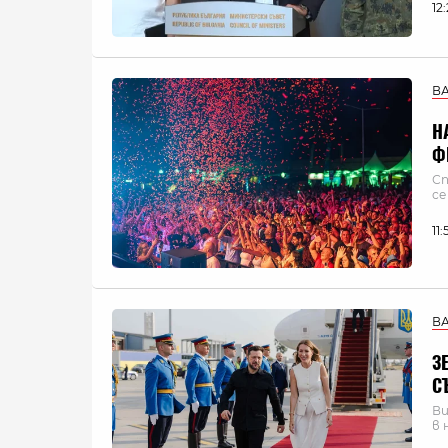
12
В
Н
Ф
Сп
се
11
В
З
С
Ви
в 