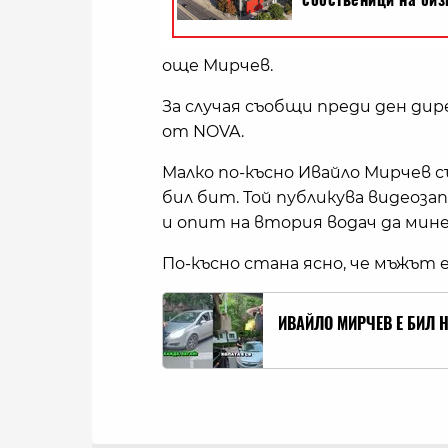
още Мирчев.
За случая съобщи преди ден ди
от NOVA.
Малко по-късно Ивайло Мирчев с
бил бит. Той публикува видеозап
и опит на втория водач да мине 
По-късно стана ясно, че мъжът е
ИВАЙЛО МИРЧЕВ Е БИЛ 