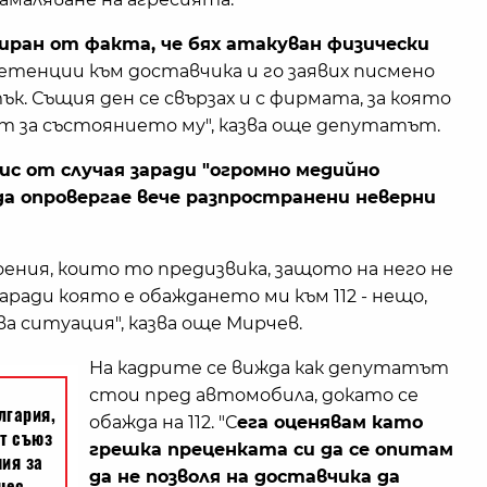
иран от факта, че бях атакуван физически
ретенции към доставчика и го заявих писмено
. Същия ден се свързах и с фирмата, за която
ст за състоянието му", казва още депутатът.
ис от случая заради "огромно медийно
а опровергае вече разпространени неверни
ния, които то предизвика, защото на него не
аради която е обаждането ми към 112 - нещо,
ва ситуация", казва още Мирчев.
На кадрите се вижда как депутатът
стои пред автомобила, докато се
обажда на 112. "С
ега оценявам като
грешка преценката си да се опитам
да не позволя на доставчика да