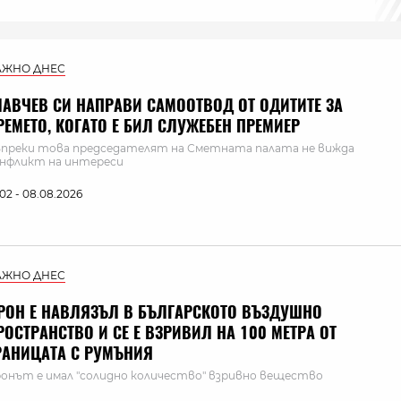
АЖНО ДНЕС
ЛАВЧЕВ СИ НАПРАВИ САМООТВОД ОТ ОДИТИТЕ ЗА
РЕМЕТО, КОГАТО Е БИЛ СЛУЖЕБЕН ПРЕМИЕР
преки това председателят на Сметната палата не вижда
нфликт на интереси
:02 - 08.08.2026
АЖНО ДНЕС
РОН Е НАВЛЯЗЪЛ В БЪЛГАРСКОТО ВЪЗДУШНО
РОСТРАНСТВО И СЕ Е ВЗРИВИЛ НА 100 МЕТРА ОТ
РАНИЦАТА С РУМЪНИЯ
онът е имал "солидно количество" взривно вещество