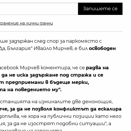
ранение на лични данни
ше задържан след спор за паркомясто с
а, България" Ивайло Мирчев, е бил
освободен
Facebook Мирчев коментира, че се
радва на
а не иска задържане под стража и се
ат предприемани в бъдеще мерки,
а на поведението му".
станцията на изминалите две денонощия,
че, за да не позволя конфликтът да ескалира
допълва, че хора на публични позиции като него
ия, за да не изострят подобни ситуации", а
амаляване на агресията.