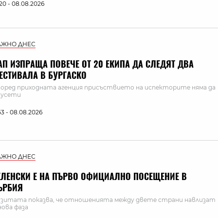
:20 - 08.08.2026
АЖНО ДНЕС
АП ИЗПРАЩА ПОВЕЧЕ ОТ 20 ЕКИПА ДА СЛЕДЯТ ДВА
ЕСТИВАЛА В БУРГАСКО
оред приходната агенция присъствието на испекторите няма да
 усети
:53 - 08.08.2026
АЖНО ДНЕС
ЕЛЕНСКИ Е НА ПЪРВО ОФИЦИАЛНО ПОСЕЩЕНИЕ В
ЪРБИЯ
зитата показва, че отношенията между двете страни навлизат
нова фаза