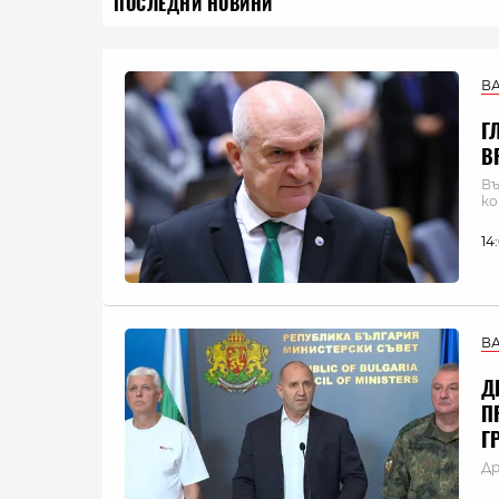
ПОСЛЕДНИ НОВИНИ
В
Г
В
Въ
ко
14
В
Д
П
Г
Др