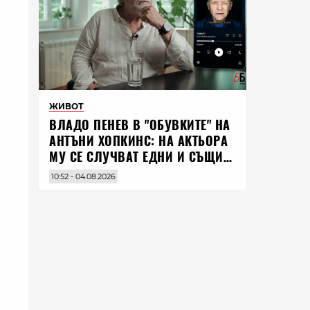
ЖИВОТ
ВЛАДO ПЕНЕВ В "ОБУВКИТЕ" НА
АНТЪНИ ХОПКИНС: НА АКТЬОРА
МУ СЕ СЛУЧВАТ ЕДНИ И СЪЩИ
НЕЩА ПО ЦЕЛИЯ СВЯТ
10:52 - 04.08.2026