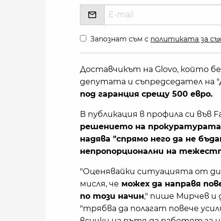
Запознат съм с
политиката за съх
Доставчикът на Glovo, който бе
депутата и съпредседател на "Д
под гаранция срещу 500 евро.
В публикация в профила си във 
решението на прокуратурата д
надява "спрямо него да не бъд
непропорционални на тежестт
"Оценявайки ситуацията от ди
мисля, че
можех да направя пове
по този начин
," пише Мирчев и 
"трябва да полагат повече усил
всички на пътя да работят за н