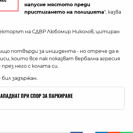
напусне мястото преди
пристигането на полицията
", казва
ректорът на СДВР Любомир Николов, цитиран
ъщо потвърди за инцидента - но отрече да е
иси, които все пак показват вербална агресия
през него с колата си.
 бил задържан.
НАПАДНАТ ПРИ СПОР ЗА ПАРКИРАНЕ