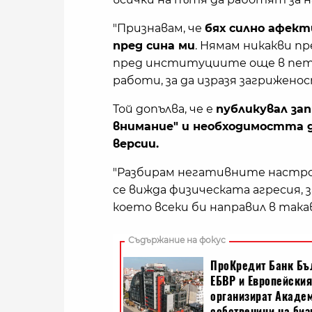
"Признавам, че
бях силно афект
пред сина ми
. Нямам никакви п
пред институциите още в петък
работи, за да изразя загрижено
Той допълва, че е
публикувал зап
внимание" и необходимостта д
версии.
"Разбирам негативните настрое
се вижда физическата агресия, з
което всеки би направил в така