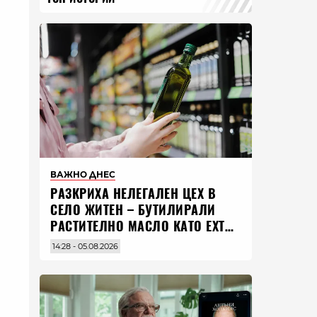
ВАЖНО ДНЕС
РАЗКРИХА НЕЛЕГАЛЕН ЦЕХ В
СЕЛО ЖИТЕН – БУТИЛИРАЛИ
РАСТИТЕЛНО МАСЛО КАТО EXTRA
VIRGIN ЗЕХТИН
14:28 - 05.08.2026