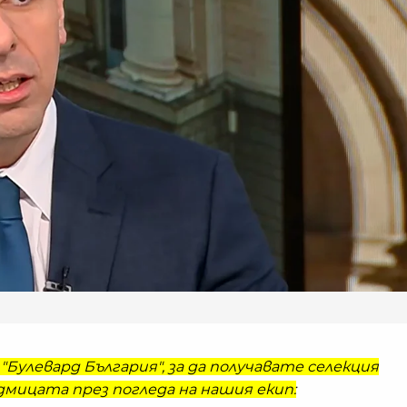
"Булевард България", за да получавате селекция
мицата през погледа на нашия екип: