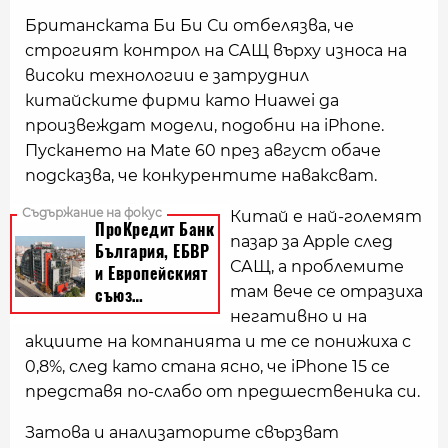
Британската Би Би Си отбелязва, че
строгият контрол на САЩ върху износа на
високи технологии е затруднил
китайските фирми като Huawei да
произвеждат модели, подобни на iPhone.
Пускането на Mate 60 през август обаче
подсказва, че конкурентите наваксват.
Китай е най-големят
пазар за Apple след
САЩ, a проблемите
там вече се отразиха
негативно и на
акциите на компанията и те се понижиха с
0,8%, след като стана ясно, че iPhone 15 се
представя по-слабо от предшественика си.
Затова и анализаторите свързват