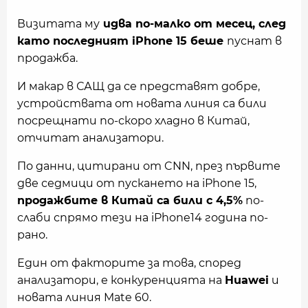
Визитата му
идва по-малко от месец, след
като последният iPhone 15 беше
пуснат в
продажба.
И макар в САЩ да се представят добре,
устройствата от новата линия са били
посрещнати по-скоро хладно в Китай,
отчитат анализатори.
По данни, цитирани от CNN, през първите
две седмици от пускането на iPhone 15,
продажбите в Китай са били с 4,5%
по-
слаби спрямо тези на iPhone14 година по-
рано.
Един от факторите за това, според
анализатори, е конкуренцията на
Huawei
и
новата линия Mate 60.