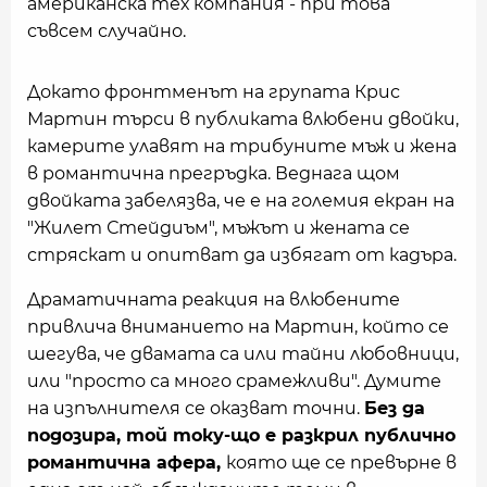
американска тех компания - при това
съвсем случайно.
Докато фронтменът на групата Крис
Мартин търси в публиката влюбени двойки,
камерите улавят на трибуните мъж и жена
в романтична прегръдка. Веднага щом
двойката забелязва, че е на големия екран на
"Жилет Стейдиъм", мъжът и жената се
стряскат и опитват да избягат от кадъра.
Драматичната реакция на влюбените
привлича вниманието на Мартин, който се
шегува, че двамата са или тайни любовници,
или "просто са много срамежливи". Думите
на изпълнителя се оказват точни.
Без да
подозира, той току-що е разкрил публично
романтична афера,
която ще се превърне в