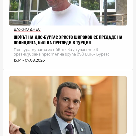
ВАЖНО ДНЕС
ШЕФЪТ НА ДПС-БУРГАС ХРИСТО ШИРОКОВ СЕ ПРЕДАДЕ НА
ПОЛИЦИЯТА, БИЛ НА ПРЕГЛЕДИ В ТУРЦИЯ
Прокуратурата го обвинява за участие в
организирана престъпна група във ВиК – Бургас
15:14 - 07.08.2026