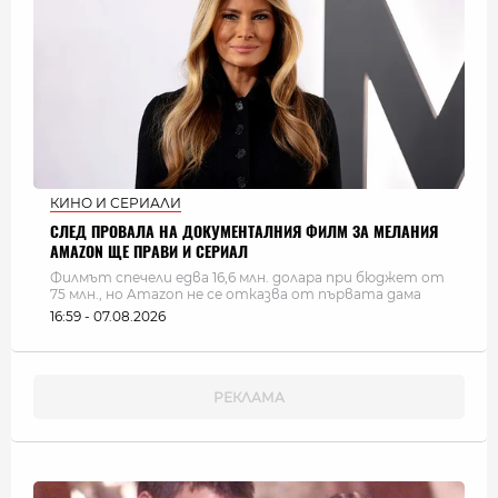
КИНО И СЕРИАЛИ
СЛЕД ПРОВАЛА НА ДОКУМЕНТАЛНИЯ ФИЛМ ЗА МЕЛАНИЯ
AMAZON ЩЕ ПРАВИ И СЕРИАЛ
Филмът спечели едва 16,6 млн. долара при бюджет от
75 млн., но Amazon не се отказва от първата дама
16:59 - 07.08.2026