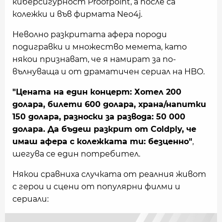
киберсигурност Proofpoint, а после са
колежки и във фирмата Neo4j.
Неволно разкритата афера породи
подигравки и множество мемета, като
някои признават, че я намират за по-
вълнуваща и от драматичен сериал на HBO.
"Цената на един концерт: Хотел 200
долара, билети 600 долара, храна/напитки
150 долара, разноски за развода: 50 000
долара. Да бъдеш разкрит от Coldply, че
имаш афера с колежката ти: безценно"
,
шегува се един потребител.
Някои сравниха случката от реалния живот
с герои и сцени от популярни филми и
сериали: