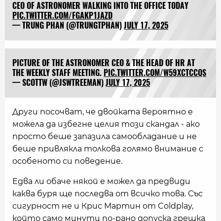
CEO OF ASTRONOMER WALKING INTO THE OFFICE TODAY
PIC.TWITTER.COM/FGAKP1JAZD
— TRUNG PHAN (@TRUNGTPHAN)
JULY 17, 2025
PICTURE OF THE ASTRONOMER CEO & THE HEAD OF HR AT
THE WEEKLY STAFF MEETING.
PIC.TWITTER.COM/W59XCTCCQS
— SCOTTW (@JSWTREEMAN)
JULY 17, 2025
Други посочват, че двойката вероятно е
можела да избегне целия този скандал - ако
просто беше запазила самообладание и не
беше привлякла толкова голямо внимание с
особеното си поведение.
Едва ли обаче някой е можел да предвиди
каква буря ще последва от всичко това. Със
сигурност не и Крис Мартин от Coldplay,
който само минути по-рано допуска грешка