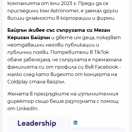
компанията от юли 2023 г. Преди да се
присъедини към Astronomer, е заемал други
висши длъжности в корпорации и фирми.
Байрън живее със съпругата си Меган
Кериган Байрън
и двете им деца, показват
неотдавашни негови публикации и
публични появи. Потребители в TikTok
обаче забелязаха, че съпругата е премахнала
фамилията си от профила си във Facebook -
малко след като видеото от концерта на
Coldplay стана вайръл.
Жената в прегръдките на изпълнителния
директор също беше разпозната с помощ
от LinkedIn.