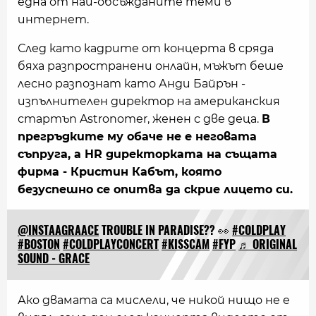
една от най-обсъжданите теми в
интернет.
След като кадрите от концерта в сряда
бяха разпространени онлайн, мъжът беше
лесно разпознат като Анди Байрън -
изпълнителен директор на американския
стартъп Astronomer, женен с две деца.
В
прегръдките му обаче не е неговата
съпруга, а HR директорката на същата
фирма - Кристин Кабът, която
безуспешно се опитва да скрие лицето си.
@INSTAAGRAACE
TROUBLE IN PARADISE?? 👀
#COLDPLAY
#BOSTON
#COLDPLAYCONCERT
#KISSCAM
#FYP
♬ ORIGINAL
SOUND - GRACE
Ако двамата са мислели, че никой нищо не е