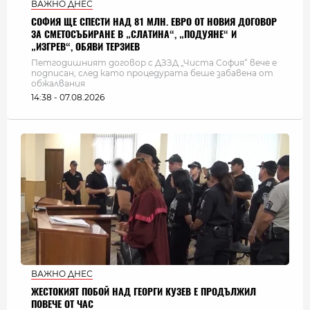
ВАЖНО ДНЕС
СОФИЯ ЩЕ СПЕСТИ НАД 81 МЛН. ЕВРО ОТ НОВИЯ ДОГОВОР
ЗА СМЕТОСЪБИРАНЕ В „СЛАТИНА“, „ПОДУЯНЕ“ И
„ИЗГРЕВ“, ОБЯВИ ТЕРЗИЕВ
Петгодишният договор с ДЗЗД „Чиста София“ вече е
подписан, след като процедурата беше забавена от
обжалвания
14:38 - 07.08.2026
ВАЖНО ДНЕС
ЖЕСТОКИЯТ ПОБОЙ НАД ГЕОРГИ КУЗЕВ Е ПРОДЪЛЖИЛ
ПОВЕЧЕ ОТ ЧАС