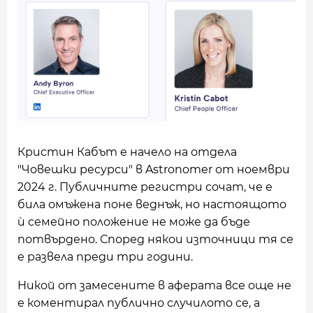
Кристин Кабът е начело на отдела
"Човешки ресурси" в Astronomer от ноември
2024 г. Публичните регистри сочат, че е
била омъжена поне веднъж, но настоящото
ѝ семейно положение не може да бъде
потвърдено. Според някои източници тя се
е развела преди три години.
Никой от замесените в аферата все още не
е коментирал публично случилото се, а