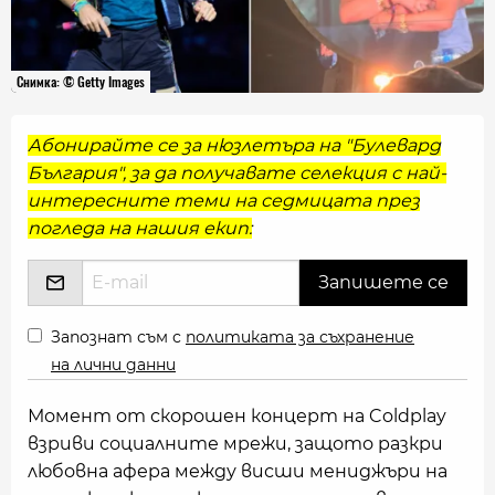
Снимка: © Getty Images
Абонирайте се за нюзлетъра на "Булевард
България", за да получавате селекция с най-
интересните теми на седмицата през
погледа на нашия екип:
Запознат съм с
политиката за съхранение
на лични данни
Момент от скорошен концерт на Coldplay
взриви социалните мрежи, защото разкри
любовна афера между висши мениджъри на