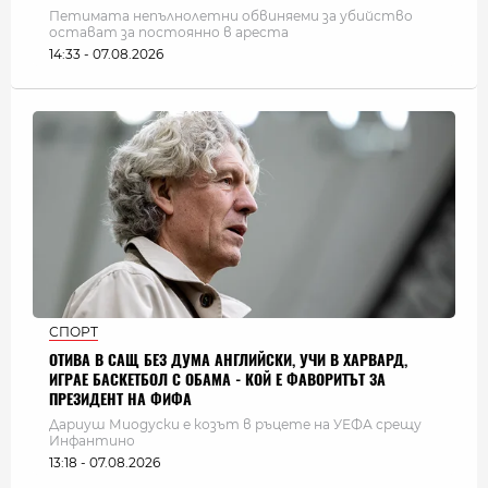
Петимата непълнолетни обвиняеми за убийство
остават за постоянно в ареста
14:33 - 07.08.2026
СПОРТ
ОТИВА В САЩ БЕЗ ДУМА АНГЛИЙСКИ, УЧИ В ХАРВАРД,
ИГРАЕ БАСКЕТБОЛ С ОБАМА - КОЙ Е ФАВОРИТЪТ ЗА
ПРЕЗИДЕНТ НА ФИФА
Дариуш Миодуски е козът в ръцете на УЕФА срещу
Инфантино
13:18 - 07.08.2026