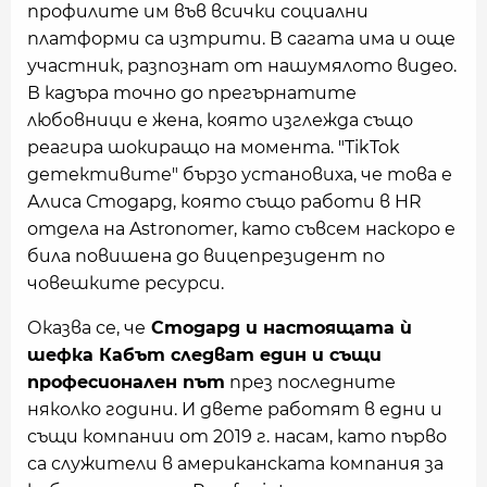
профилите им във всички социални
платформи са изтрити. В сагата има и още
участник, разпознат от нашумялото видео.
В кадъра точно до прегърнатите
любовници е жена, която изглежда също
реагира шокиращо на момента. "TikTok
детективите" бързо установиха, че това е
Алиса Стодард, която също работи в HR
отдела на Astronomer, като съвсем наскоро е
била повишена до вицепрезидент по
човешките ресурси.
Оказва се, че
Стодард и настоящата ѝ
шефка Кабът следват един и същи
професионален път
през последните
няколко години. И двете работят в едни и
същи компании от 2019 г. насам, като първо
са служители в американската компания за