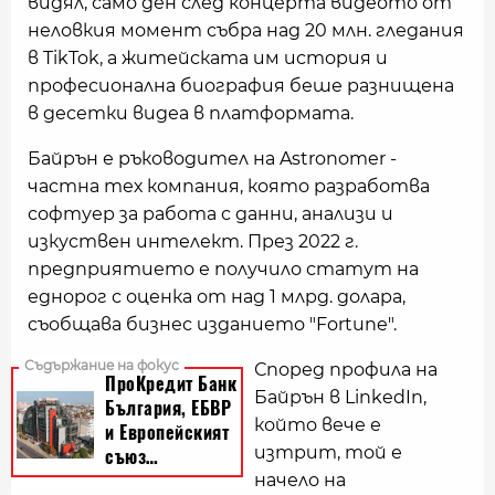
видял, само ден след концерта видеото от
неловкия момент събра над 20 млн. гледания
в TikTok, а житейската им история и
професионална биография беше разнищена
в десетки видеа в платформата.
Байрън е ръководител на Astronomer -
частна тех компания, която разработва
софтуер за работа с данни, анализи и
изкуствен интелект. През 2022 г.
предприятието е получило статут на
еднорог с оценка от над 1 млрд. долара,
съобщава бизнес изданието "Fortune".
Според профила на
Байрън в LinkedIn,
който вече е
изтрит, той е
начело на