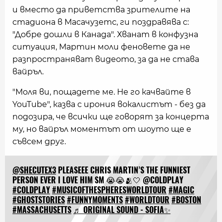
и вместо да приветства зрителите на
стадиона в Масачузетс, ги поздравява с:
"Добре дошли в Канада". Хванат в конфузна
ситуация, Мартин моли феновете да не
разпространяват видеото, за да не става
вайръл.
"Моля ви, пощадете ме. Не го качвайте в
YouTube", казва с ирония вокалистът - без да
подозира, че всички ще говорят за концерта
му, но вайръл моментът от шоуто ще е
съвсем друг.
@SHECUTEX3
PLEASEEE CHRIS MARTIN’S THE FUNNIEST
PERSON EVER I LOVE HIM SM 😭😭🫂🤍 @COLDPLAY
#COLDPLAY
#MUSICOFTHESPHERESWORLDTOUR
#MAGIC
#GHOSTSTORIES
#FUNNYMOMENTS
#WORLDTOUR
#BOSTON
#MASSACHUSETTS
♬ ORIGINAL SOUND - SOFIA✨