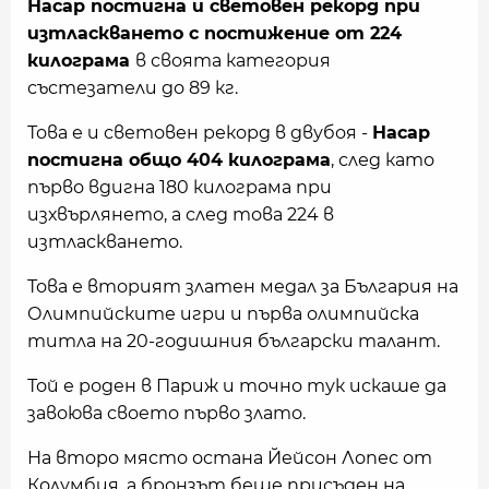
Насар постигна и световен рекорд при
изтласкването с постижение от 224
килограма
в своята категория
състезатели до 89 кг.
Това е и световен рекорд в двубоя -
Насар
постигна общо 404 килограма
, след като
първо вдигна 180 килограма при
изхвърлянето, а след това 224 в
изтласкването.
Това е вторият златен медал за България на
Олимпийските игри и първа олимпийска
титла на 20-годишния български талант.
Той е роден в Париж и точно тук искаше да
завоюва своето първо злато.
На второ място остана Йейсон Лопес от
Колумбия, а бронзът беше присъден на