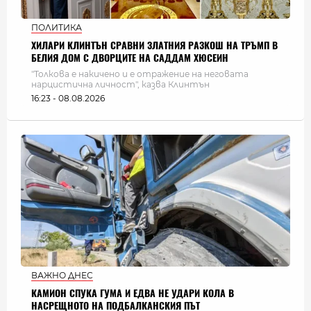
ПОЛИТИКА
ХИЛАРИ КЛИНТЪН СРАВНИ ЗЛАТНИЯ РАЗКОШ НА ТРЪМП В
БЕЛИЯ ДОМ С ДВОРЦИТЕ НА САДДАМ ХЮСЕИН
"Толкова е накичено и е отражение на неговата
нарцистична личност", казва Клинтън
16:23 - 08.08.2026
ВАЖНО ДНЕС
КАМИОН СПУКА ГУМА И ЕДВА НЕ УДАРИ КОЛА В
НАСРЕЩНОТО НА ПОДБАЛКАНСКИЯ ПЪТ