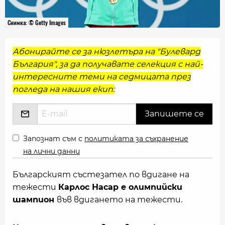
Снимка: © Getty Images
Абонирайте се за нюзлетъра на "Булевард
България", за да получавате селекция с най-
интересните теми на седмицата през
погледа на нашия екип:
Запознат съм с
политиката за съхранение
на лични данни
Българският състезател по вдигане на
тежести
Карлос Насар е олимпийски
шампион
във вдигането на тежести.