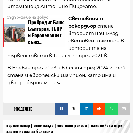
италианеца Антонино Пицолато.
Световният
рекордьор
стана
вторият най-млад
световен шампион в
историята на
първенството в Ташкент през 2021-ва.
В Ереван през 2023 и в София през 2024 г. той
стана и европейски шампион, като има и
два сребърни медала.
СПОДЕЛЕТЕ
карлос насар
олимпиада
световен рекорд
олимпийски игри
златен медал за българия