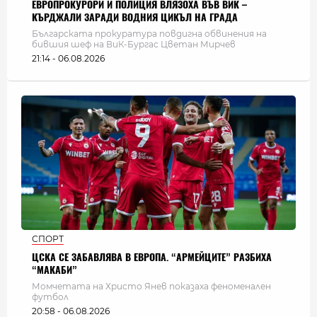
ЕВРОПРОКУРОРИ И ПОЛИЦИЯ ВЛЯЗОХА ВЪВ ВИК –
КЪРДЖАЛИ ЗАРАДИ ВОДНИЯ ЦИКЪЛ НА ГРАДА
Българската прокуратура повдигна обвинения на
бившия шеф на ВиК-Бургас Цветан Мирчев
21:14 - 06.08.2026
СПОРТ
ЦСКА СЕ ЗАБАВЛЯВА В ЕВРОПА. “АРМЕЙЦИТЕ” РАЗБИХА
“МАКАБИ”
Момчетата на Христо Янев показаха феноменален
футбол
20:58 - 06.08.2026