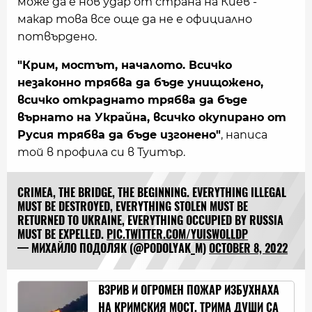
може да е нов удар от страна на Киев -
макар това все още да не е официално
потвърдено.
"Крим, мостът, началото. Всичко
незаконно трябва да бъде унищожено,
всичко откраднато трябва да бъде
върнато на Украйна, всичко окупирано от
Русия трябва да бъде изгонено"
, написа
той в профила си в Туитър.
CRIMEA, THE BRIDGE, THE BEGINNING. EVERYTHING ILLEGAL
MUST BE DESTROYED, EVERYTHING STOLEN MUST BE
RETURNED TO UKRAINE, EVERYTHING OCCUPIED BY RUSSIA
MUST BE EXPELLED.
PIC.TWITTER.COM/YUISWOLLDP
— МИХАЙЛО ПОДОЛЯК (@PODOLYAK_M)
OCTOBER 8, 2022
ВЗРИВ И ОГРОМЕН ПОЖАР ИЗБУХНАХА
НА КРИМСКИЯ МОСТ, ТРИМА ДУШИ СА