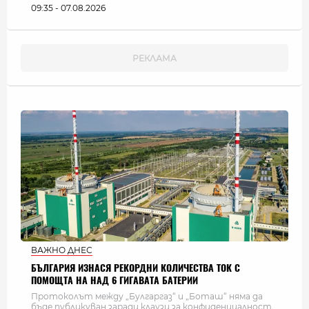
09:35 - 07.08.2026
ВАЖНО ДНЕС
БЪЛГАРИЯ ИЗНАСЯ РЕКОРДНИ КОЛИЧЕСТВА ТОК С
ПОМОЩТА НА НАД 6 ГИГАВАТА БАТЕРИИ
Протоколът между „Булгаргаз“ и „Боташ“ няма да
бъде публикуван заради клаузи за конфиденциалност