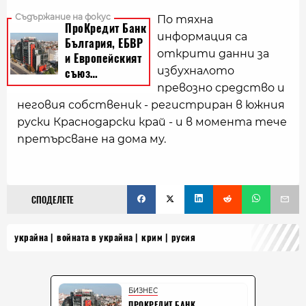
По тяхна
информация са
открити данни за
избухналото
превозно средство и
неговия собственик - регистриран в южния
руски Краснодарски край - и в момента тече
претърсване на дома му.
СПОДЕЛЕТЕ
украйна
войната в украйна
крим
русия