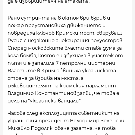
да е извършителя на атаката.
Рано сутринта на 8 октомври взрив и
пожар преустановиха движението и
повредиха ключов Кримски мост, свързващ
Русия с незаконно анексирания полуостров.
Според московските власти става дума за
кола бомба, която е избухнала в участък от
пътя и е запалила 7 петролни цистерни.
Властите в Крим обвиниха украинската
страна за взрива на моста, а
ръководителят на кримския парламент
Владимир Константинов заяви, че това е
дело на "украински вандали".
Часова след експлозицята съветникът на
украинския президент Володимир Зеленски -
Михайло Подоляк, обаче загатна, че това