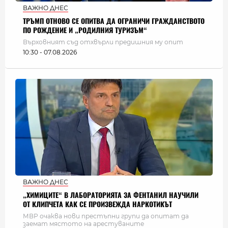
ВАЖНО ДНЕС
ТРЪМП ОТНОВО СЕ ОПИТВА ДА ОГРАНИЧИ ГРАЖДАНСТВОТО
ПО РОЖДЕНИЕ И „РОДИЛНИЯ ТУРИЗЪМ“
Върховният съд отхвърли предишния му опит
10:30 - 07.08.2026
ВАЖНО ДНЕС
„ХИМИЦИТЕ“ В ЛАБОРАТОРИЯТА ЗА ФЕНТАНИЛ НАУЧИЛИ
ОТ КЛИПЧЕТА КАК СЕ ПРОИЗВЕЖДА НАРКОТИКЪТ
МВР очаква нови престъпни групи да опитат да
заемат мястото на арестуваните