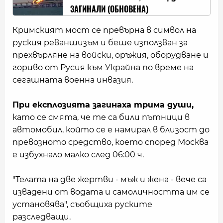
ЗАГИНАЛИ (ОБНОВЕНА)
Кримският мост се превърна в символ на
руския реваншизъм и беше използван за
прехвърляне на войски, оръжия, оборудване и
гориво от Русия към Украйна по време на
сегашната военна инвазия.
При експлозията загинаха трима души,
като се смята, че те са били пътници в
автомобил, който се е намирал в близост до
превозното средство, което според Москва
е избухнало малко след 06:00 ч.
"Телата на две жертви - мъж и жена - вече са
извадени от водата и самоличността им се
установява", съобщиха руските
разследващи.