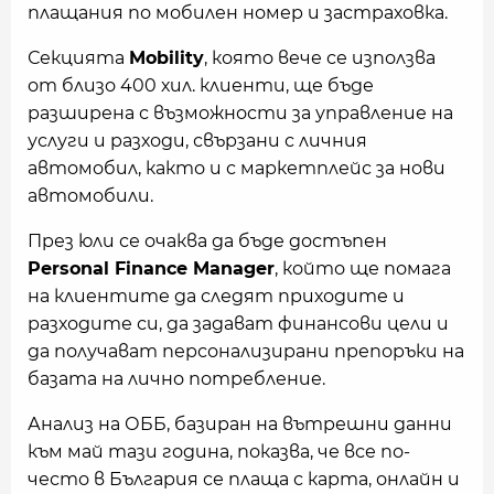
плащания по мобилен номер и застраховка.
Секцията
Mobility
, която вече се използва
от близо 400 хил. клиенти, ще бъде
разширена с възможности за управление на
услуги и разходи, свързани с личния
автомобил, както и с маркетплейс за нови
автомобили.
През юли се очаква да бъде достъпен
Personal Finance Manager
, който ще помага
на клиентите да следят приходите и
разходите си, да задават финансови цели и
да получават персонализирани препоръки на
базата на лично потребление.
Анализ на ОББ, базиран на вътрешни данни
към май тази година, показва, че все по-
често в България се плаща с карта, онлайн и