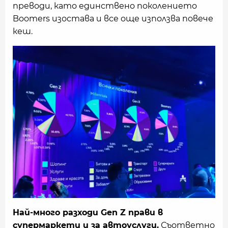
преводи, като единствено поколението
Boomers изостава и все още използва повече
кеш.
Най-много разходи Gen Z прави в
супермаркети и за автоуслуги.
Съответно