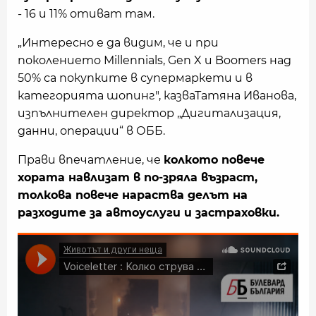
- 16 и 11% отиват там.
„Интересно е да видим, че и при
поколението Millennials, Gen X и Boomers над
50% са покупките в супермаркети и в
категорията шопинг", казваТатяна Иванова,
изпълнителен директор „Дигитализация,
данни, операции“ в ОББ.
Прави впечатление, че
колкото повече
хората навлизат в по-зряла възраст,
толкова повече нараства делът на
разходите за автоуслуги и застраховки.