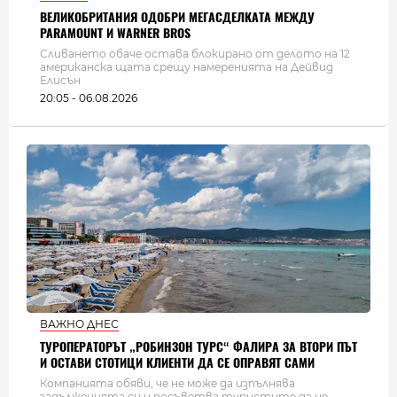
ВЕЛИКОБРИТАНИЯ ОДОБРИ МЕГАСДЕЛКАТА МЕЖДУ
PARAMOUNT И WARNER BROS
Сливането обаче остава блокирано от делото на 12
американска щата срещу намеренията на Дейвид
Елисън
20:05 - 06.08.2026
ВАЖНО ДНЕС
ТУРОПЕРАТОРЪТ „РОБИНЗОН ТУРС“ ФАЛИРА ЗА ВТОРИ ПЪТ
И ОСТАВИ СТОТИЦИ КЛИЕНТИ ДА СЕ ОПРАВЯТ САМИ
Компанията обяви, че не може да изпълнява
задълженията си и посъветва туристите да не