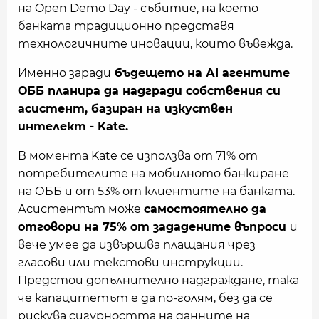
на Open Demo Day - събитие, на което
банката традиционно представя
технологичните иновации, които въвежда.
Именно заради
бъдещето на АI агентите
ОББ планира да надгради собствения си
асистент, базиран на изкуствен
интелект - Kate.
В момента Kate се използва от 71% от
потребителите на мобилното банкиране
на ОББ и от 53% от клиентите на банката.
Асистентът може
самостоятелно да
отговори на 75% от зададените въпроси
и
вече умее да извършва плащания чрез
гласови или текстови инструкции.
Предстои допълнително надграждане, така
че капацитетът е да по-голям, без да се
рискува сигурността на данните на