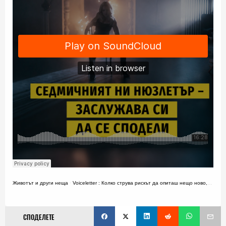
Животът и други неща
·
Voiceletter : Колко струва рискът да опиташ нещо ново, Епизод 19
СПОДЕЛЕТЕ