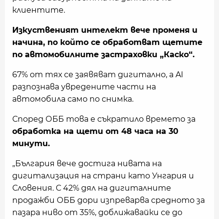
клиентите.
Изкуственият интелект вече променя и
начина, по който се обработват щетите
по автомобилните застраховки „Каско“.
67% от тях се заявяват дигитално, а AI
разпознава увредените части на
автомобила само по снимка.
Според ОББ това е съкратило времето за
обработка на щети от 48 часа на 30
минути.
„България вече достига нивата на
дигитализация на страни като Унгария и
Словения. С 42% дял на дигиталните
продажби ОББ дори изпреварва средното за
пазара ниво от 35%, доближавайки се до