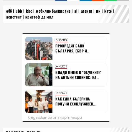
обб
ubb
kbc
мобилно банкиране
ai
агенти
ии
kate
асистент
кристоф де мил