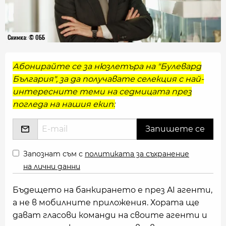
Снимка: © ОББ
Абонирайте се за нюзлетъра на "Булевард
България", за да получавате селекция с най-
интересните теми на седмицата през
погледа на нашия екип:
Запознат съм с
политиката за съхранение
на лични данни
Бъдещето на банкирането е през AI агенти,
а не в мобилните приложения. Хората ще
дават гласови команди на своите агенти и