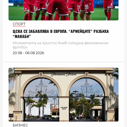
СПОРТ
ЦСКА СЕ ЗАБАВЛЯВА В ЕВРОПА. “АРМЕЙЦИТЕ” РАЗБИХА
“МАКАБИ”
Момчетата на Христо Янев показаха феноменален
футбол
20:58 - 06.08.2026
БИЗНЕС