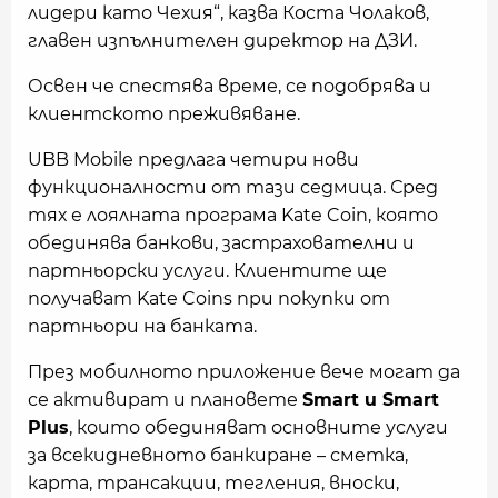
лидери като Чехия“, казва Коста Чолаков,
главен изпълнителен директор на ДЗИ.
Освен че спестява време, се подобрява и
клиентското преживяване.
UBB Mobile предлага четири нови
функционалности от тази седмица. Сред
тях е лоялната програма Kate Coin, която
обединява банкови, застрахователни и
партньорски услуги. Клиентите ще
получават Kate Coins при покупки от
партньори на банката.
През мобилното приложение вече могат да
се активират и плановете
Smart и Smart
Plus
, които обединяват основните услуги
за всекидневното банкиране – сметка,
карта, трансакции, тегления, вноски,