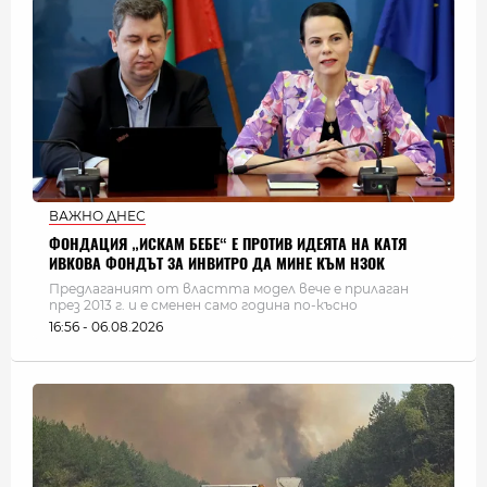
ВАЖНО ДНЕС
ФОНДАЦИЯ „ИСКАМ БЕБЕ“ Е ПРОТИВ ИДЕЯТА НА КАТЯ
ИВКОВА ФОНДЪТ ЗА ИНВИТРО ДА МИНЕ КЪМ НЗОК
Предлаганият от властта модел вече е прилаган
през 2013 г. и е сменен само година по-късно
16:56 - 06.08.2026