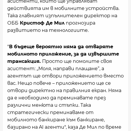
асистенти, които ще управляват
действията им в мобилните устройства.
Така главният изпълнителен директор на
ОББ
Кристоф Де Мил
прогнозира
развитието на технологиите.
"
В бъдеще вероятно няма да отваряте
мобилното приложение, за да извършите
трансакция.
Просто ще помолите своя
асистент: „Моля, направи плащане“, а
агентът ще отвори приложението вместо
вас. Нещо повече – приложението ще се
отвори директно на правилния екран. Няма
да е необходимо да преминавате през
различни менюта и стъпки. Така
стратегически преминаваме от
мобилното банкиране към банкиране,
базирано на AI агенти", каза Де Мил по време