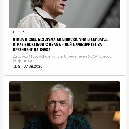
СПОРТ
ОТИВА В САЩ БЕЗ ДУМА АНГЛИЙСКИ, УЧИ В ХАРВАРД,
ИГРАЕ БАСКЕТБОЛ С ОБАМА - КОЙ Е ФАВОРИТЪТ ЗА
ПРЕЗИДЕНТ НА ФИФА
Дариуш Миодуски е козът в ръцете на УЕФА срещу
Инфантино
13:18 - 07.08.2026