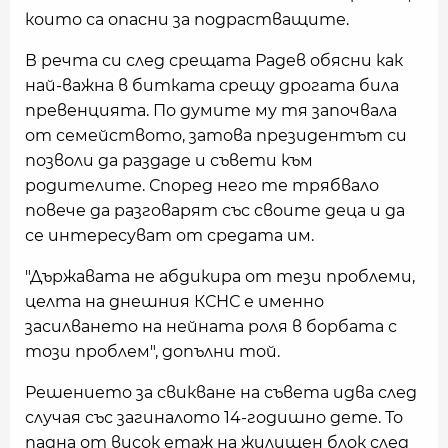
които са опасни за подрастващите.
В речта си след срещата Радев обясни как
най-важна в битката срещу дрогата била
превенцията. По думите му тя започвала
от семейството, затова президентът си
позволи да раздаде и съвети към
родителите. Според него те трябвало
повече да разговарят със своите деца и да
се интересуват от средата им.
"Държавата не абдикира от тези проблеми,
целта на днешния КСНС е именно
засилването на нейната роля в борбата с
този проблем", допълни той.
Решението за свикване на съвета идва след
случая със загиналото 14-годишно дете. То
падна от висок етаж на жилищен блок след