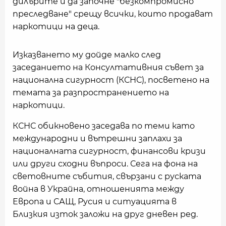
дилърите и да започне "безкомпромисно
преследване" срещу всички, които продават
наркотици на деца.
Изказването му дойде малко след
заседанието на Консултативния съвет за
национална сигурност (КСНС), посветено на
темата за разпространението на
наркотици.
КСНС обикновено заседава по теми като
международни и вътрешни заплахи за
националната сигурност, финансови кризи
или други сходни въпроси. Сега на фона на
световните събития, свързани с руската
война в Украйна, отношенията между
Европа и САЩ, Русия и ситуацията в
Близкия изток заложи на друг дневен ред.