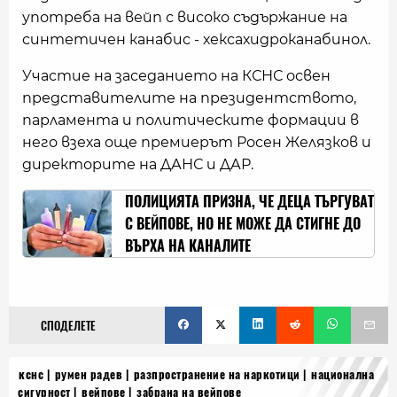
употреба на вейп с високо съдържание на
синтетичен канабис - хексахидроканабинол.
Участие на заседанието на КСНС освен
представителите на президентството,
парламента и политическите формации в
него взеха още премиерът Росен Желязков и
директорите на ДАНС и ДАР.
ПОЛИЦИЯТА ПРИЗНА, ЧЕ ДЕЦА ТЪРГУВАТ
С ВЕЙПОВЕ, НО НЕ МОЖЕ ДА СТИГНЕ ДО
ВЪРХА НА КАНАЛИТЕ
СПОДЕЛЕТЕ
кснс
румен радев
разпространение на наркотици
национална
сигурност
вейпове
забрана на вейпове