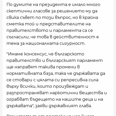
По думите на президента е имало много
скептични гласове за решението му да
свика съвет по този въпрос, но в крайна
сметка той и представителите на
правителството и парламента са се
съгласили, че това в действителност е
тема за националната сигурност.
"Имаме консенсус, че българското
правителство и българският парламент
ще направят такива промени в
нормативната база, така че държавата да
се стовари с цялата си репресивна сила
върху всички, които произвеждат и
разпространяват наркотични вещества и
ограбват бъдещето на нашите деца и на
държавата", заяви държавният глава.