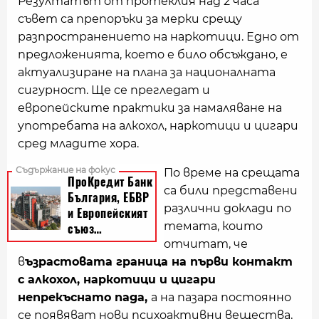
Резултатът от протеклия над 2 часа
съвет са препоръки за мерки срещу
разпространението на наркотици. Едно от
предложенията, което е било обсъждано, е
актуализиране на плана за националната
сигурност. Ще се прегледат и
европейските практики за намаляване на
употребата на алкохол, наркотици и цигари
сред младите хора.
По време на срещата
са били представени
различни доклади по
темата, които
отчитат, че
в
ъзрастовата граница на първи контакт
с алкохол, наркотици и цигари
непрекъснато пада,
а на пазара постоянно
се появяват нови психоактивни вещества,