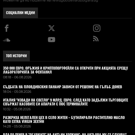
Можете да ни пишете на
news@boulevardbulgaria.bg
СОЦИАЛНИ МЕДИИ
ТОП ИСТОРИИ
350 000 ЕВРО, ОРЪЖИЯ И КРИПТОПОРТФЕЙЛИ СА ОТКРИТИ ПРИ АКЦИЯТА СРЕЩУ
ЛАБОРАТОРИЯТА ЗА ФЕНТАНИЛ
08:18 - 06.08.2026
СЪДБАТА НА ПЛОВДИВСКИЯ ПАНАИР ЗАВИСИ ОТ РЕШЕНИЕ НА ГЪЛЪБ ДОНЕВ
18:04 - 05.08.2026
ИТАЛИЯ "ИЗВАДИ НА СВЕТЛО" 9 МЛРД. ЕВРО, СЛЕД КАТО ЗАДЪЛЖИ ТЪРГОВЦИТЕ
СВЪРЖАТ КАСОВИТЕ СИ АПАРАТИ С ПОС ТЕРМИНАЛИТЕ
10:32 - 05.08.2026
РАЗКРИХА НЕЛЕГАЛЕН ЦЕХ В СЕЛО ЖИТЕН – БУТИЛИРАЛИ РАСТИТЕЛНО МАСЛО
КАТО EXTRA VIRGIN ЗЕХТИН
14:28 - 05.08.2026
ВЛАДO ПЕНЕВ В "ОБУВКИТЕ" НА АНТЪНИ ХОПКИНС: НА АКТЬОРА МУ СЕ СЛУЧВАТ