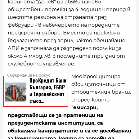
кабинета "Донев" да обяви наново
обществени поръчки за 4-годишен период в
шестте региона на страната през
февруари - в навечерието на поредните
предсрочни избори. Вместо да приключи
възлагането през април, както обещаваше,
АПИ е започнала да разпределя поръчки за
около 4 млрд. лв. в последните три дни от
служебното управление.
Mediapool цитира
свои източници от
строителния бранш,
според които
"
емисари,
представящи се за пратеници на
президентската институция, са
обикаляли кандидатите и са се договаряли
за комисионната, която са готови да