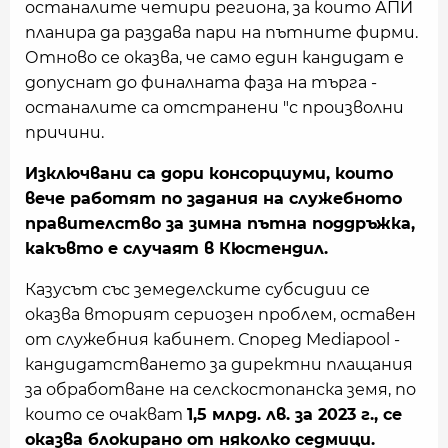
останалите четири региона, за които АПИ
планира да раздава пари на пътните фирми.
Отново се оказва, че само един кандидат е
допуснат до финалната фаза на търга -
останалите са отстранени "с произволни
причини.
Изключвани са дори консорциуми, които
вече работят по задания на служебното
правителство за зимна пътна поддръжка,
какъвто е случаят в Кюстендил.
Казусът със земеделските субсидии се
оказва вторият сериозен проблем, оставен
от служебния кабинет. Според Mediapool -
кандидатстването за директни плащания
за обработване на селскостопанска земя, по
които се очакват
1,5 млрд. лв. за 2023 г., се
оказва блокирано от няколко седмици.