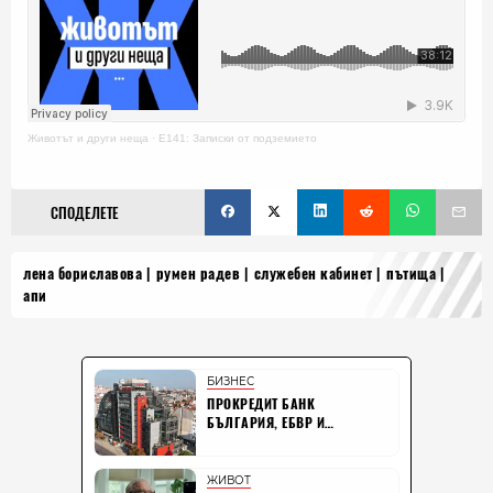
Животът и други неща
·
E141: Записки от подземието
СПОДЕЛЕТЕ
лена бориславова
румен радев
служебен кабинет
пътища
апи