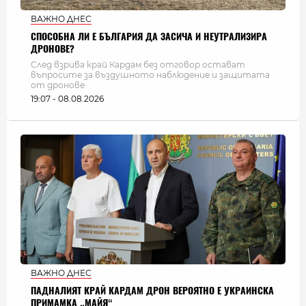
ВАЖНО ДНЕС
СПОСОБНА ЛИ Е БЪЛГАРИЯ ДА ЗАСИЧА И НЕУТРАЛИЗИРА
ДРОНОВЕ?
След взрива край Кардам без отговор остават
въпросите за въздушното наблюдение и защитата
от дронове
19:07 - 08.08.2026
ВАЖНО ДНЕС
ПАДНАЛИЯТ КРАЙ КАРДАМ ДРОН ВЕРОЯТНО Е УКРАИНСКА
ПРИМАМКА „МАЙЯ“