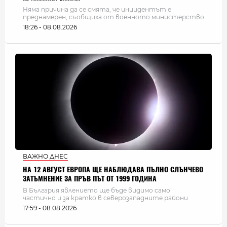
Няма причина да се смята, че инцидентът е
преднамерен, съобщиха от военното министерство
18:26 - 08.08.2026
ВАЖНО ДНЕС
НА 12 АВГУСТ ЕВРОПА ЩЕ НАБЛЮДАВА ПЪЛНО СЛЪНЧЕВО
ЗАТЪМНЕНИЕ ЗА ПРЪВ ПЪТ ОТ 1999 ГОДИНА
В България явлението ще бъде видимо само
частично и за кратко в северозападните райони
17:59 - 08.08.2026