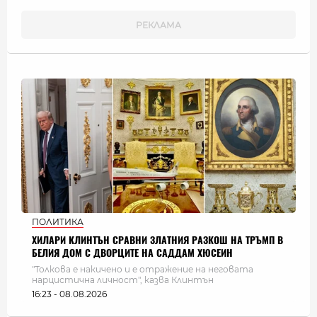
ПОЛИТИКА
ХИЛАРИ КЛИНТЪН СРАВНИ ЗЛАТНИЯ РАЗКОШ НА ТРЪМП В
БЕЛИЯ ДОМ С ДВОРЦИТЕ НА САДДАМ ХЮСЕИН
"Толкова е накичено и е отражение на неговата
нарцистична личност", казва Клинтън
16:23 - 08.08.2026