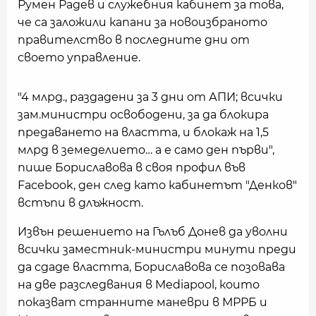
Румен Радев и служебния кабинет за това,
че са заложили капани за новоизбраното
правителство в последните дни от
своето управление.
"4 млрд., раздадени за 3 дни от АПИ; всички
зам.министри освободени, за да блокира
предаването на властта, и блокаж на 1,5
млрд в земеделието… а е само ден първи",
пише Бориславова в своя профил във
Facebook, ден след като кабинетът "Денков"
встъпи в длъжност.
Извън решението на Гълъб Донев да уволни
всички заместник-министри минути преди
да сдаде властта, Бориславова се позовава
на две разследвания в Mediapool, които
показват странните маневри в МРРБ и