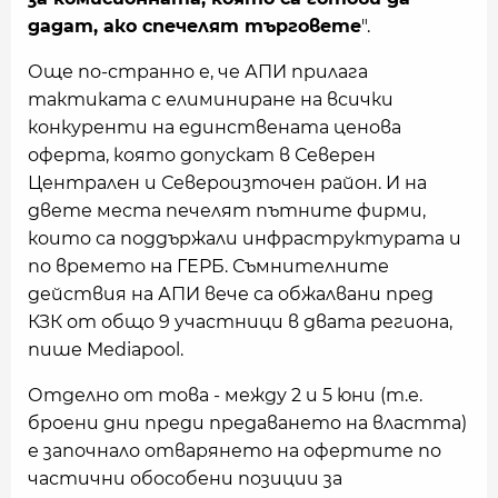
дадат, ако спечелят търговете
".
Още по-странно е, че АПИ прилага
тактиката с елиминиране на всички
конкуренти на единствената ценова
оферта, която допускат в Северен
Централен и Североизточен район. И на
двете места печелят пътните фирми,
които са поддържали инфраструктурата и
по времето на ГЕРБ. Съмнителните
действия на АПИ вече са обжалвани пред
КЗК от общо 9 участници в двата региона,
пише Mediapool.
Отделно от това - между 2 и 5 юни (т.е.
броени дни преди предаването на властта)
е започнало отварянето на офертите по
частични обособени позиции за