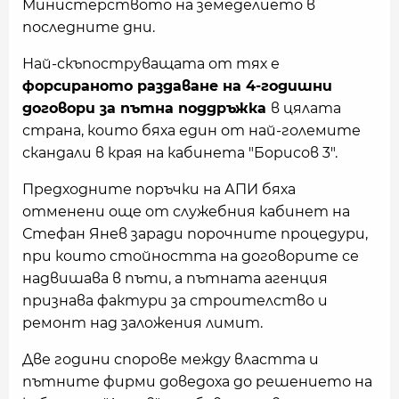
Министерството на земеделието в
последните дни.
Най-скъпоструващата от тях е
форсираното раздаване на 4-годишни
договори за пътна поддръжка
в цялата
страна, които бяха един от най-големите
скандали в края на кабинета "Борисов 3".
Предходните поръчки на АПИ бяха
отменени още от служебния кабинет на
Стефан Янев заради порочните процедури,
при които стойността на договорите се
надвишава в пъти, а пътната агенция
признава фактури за строителство и
ремонт над заложения лимит.
Две години спорове между властта и
пътните фирми доведоха до решението на