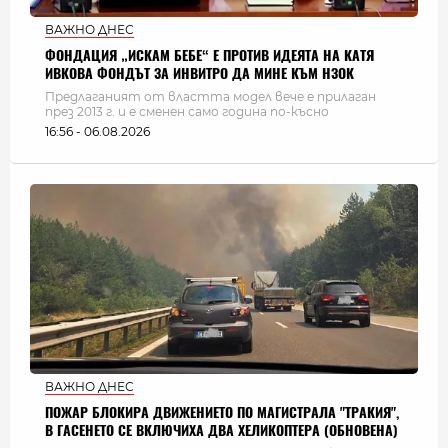
ВАЖНО ДНЕС
ФОНДАЦИЯ „ИСКАМ БЕБЕ“ Е ПРОТИВ ИДЕЯТА НА КАТЯ
ИВКОВА ФОНДЪТ ЗА ИНВИТРО ДА МИНЕ КЪМ НЗОК
Предлаганият от властта модел вече е прилаган
през 2013 г. и е сменен само година по-късно
16:56 - 06.08.2026
ВАЖНО ДНЕС
ПОЖАР БЛОКИРА ДВИЖЕНИЕТО ПО МАГИСТРАЛА "ТРАКИЯ",
В ГАСЕНЕТО СЕ ВКЛЮЧИХА ДВА ХЕЛИКОПТЕРА (ОБНОВЕНА)