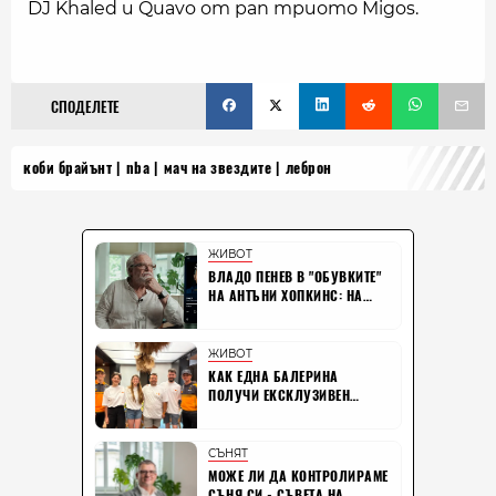
DJ Khaled и Quavo от рап триото Migos.
СПОДЕЛЕТЕ
коби брайънт
nba
мач на звездите
леброн