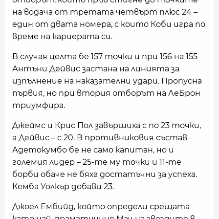
на водача от третата четвърт плюс 24 –
един от двата номера, с които Коби игра по
време на кариерата си.
В случая целта бе 157 точки и при 156 на 155
Антъни Дейвис застана на линията за
изпълнение на наказателни удари. Пропусна
първия, но при втория отборът на ЛеБрон
триумфира.
Джеймс и Крис Пол завършиха с по 23 точки,
а Дейвис – с 20. В противниковия състав
Адетокумбо бе не само капитан, но и
големия лидер – 25-те му точки и 11-те
борби обаче не бяха достатъчни за успеха.
Кемба Уолкър добави 23.
Джоел Ембийд, който определи срещата
като най-драматичния Мач на звездите в