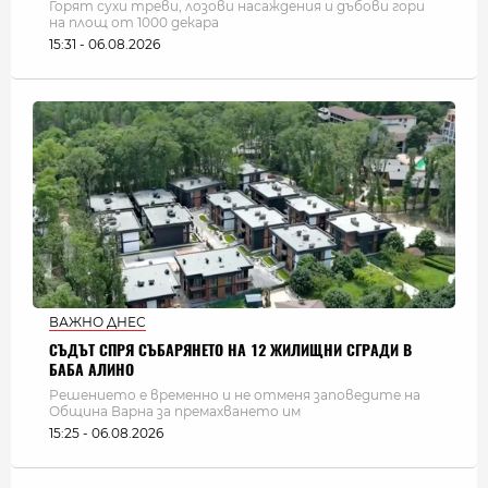
Горят сухи треви, лозови насаждения и дъбови гори
на площ от 1000 декара
15:31 - 06.08.2026
ВАЖНО ДНЕС
СЪДЪТ СПРЯ СЪБАРЯНЕТО НА 12 ЖИЛИЩНИ СГРАДИ В
БАБА АЛИНО
Решението е временно и не отменя заповедите на
Община Варна за премахването им
15:25 - 06.08.2026