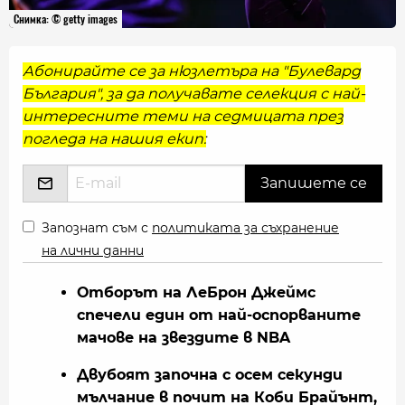
Снимка: © getty images
Абонирайте се за нюзлетъра на "Булевард
България", за да получавате селекция с най-
интересните теми на седмицата през
погледа на нашия екип:
Запознат съм с
политиката за съхранение
на лични данни
Отборът на ЛеБрон Джеймс
спечели един от най-оспорваните
мачове на звездите в NBA
Двубоят започна с осем секунди
мълчание в почит на Коби Брайънт,