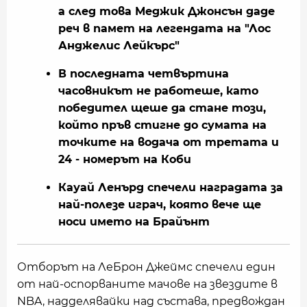
а след това Меджик Джонсън даде
реч в памет на легендата на "Лос
Анджелис Лейкърс"
В последната четвъртина
часовникът не работеше, като
победител щеше да стане този,
който пръв стигне до сумата на
точките на водача от третата и
24 - номерът на Коби
Кауай Ленърд спечели наградата за
най-полезе играч, която вече ще
носи името на Брайънт
Отборът на ЛеБрон Джеймс спечели един
от най-оспорваните мачове на звездите в
NBA, надделявайки над състава, предвождан