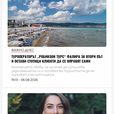
ВАЖНО ДНЕС
ТУРОПЕРАТОРЪТ „РОБИНЗОН ТУРС“ ФАЛИРА ЗА ВТОРИ ПЪТ
И ОСТАВИ СТОТИЦИ КЛИЕНТИ ДА СЕ ОПРАВЯТ САМИ
Компанията обяви, че не може да изпълнява
задълженията си и посъветва туристите да не
тръгват към летищата
19:01 - 06.08.2026