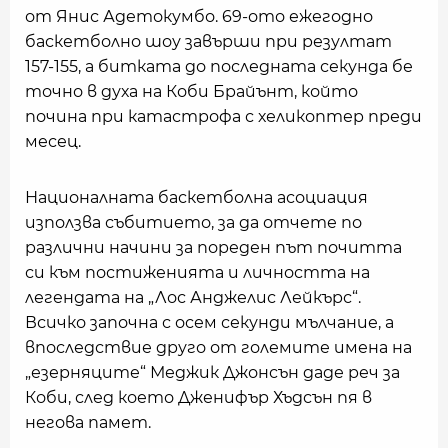
от Янис Адетокумбо. 69-ото ежегодно
баскетболно шоу завърши при резултат
157-155, а битката до последната секунда бе
точно в духа на Коби Брайънт, който
почина при катастрофа с хеликоптер преди
месец.
Националната баскетболна асоциация
използва събитието, за да отчете по
различни начини за пореден път почитта
си към постиженията и личността на
легендата на „Лос Анджелис Лейкърс“.
Всичко започна с осем секунди мълчание, а
впоследствие друго от големите имена на
„езерняците“ Меджик Джонсън даде реч за
Коби, след което Дженифър Хъдсън пя в
негова памет.