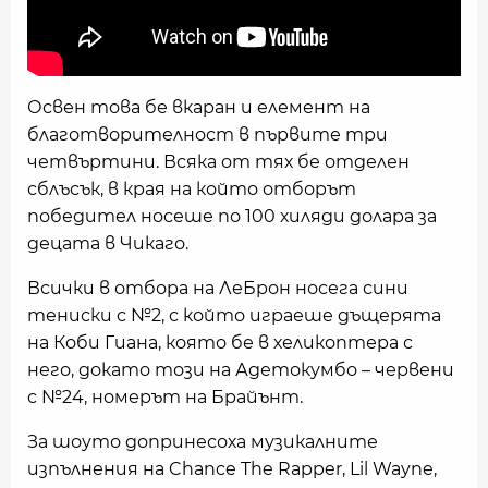
Освен това бе вкаран и елемент на
благотворителност в първите три
четвъртини. Всяка от тях бе отделен
сблъсък, в края на който отборът
победител носеше по 100 хиляди долара за
децата в Чикаго.
Всички в отбора на ЛеБрон носега сини
тениски с №2, с който играеше дъщерята
на Коби Гиана, която бе в хеликоптера с
него, докато този на Адетокумбо – червени
с №24, номерът на Брайънт.
За шоуто допринесоха музикалните
изпълнения на Chance The Rapper, Lil Wayne,