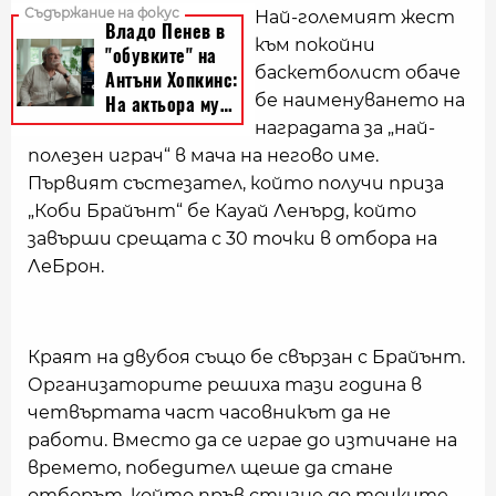
Най-големият жест
към покойни
баскетболист обаче
бе наименуването на
наградата за „най-
полезен играч“ в мача на негово име.
Първият състезател, който получи приза
„Коби Брайънт“ бе Кауай Ленърд, който
завърши срещата с 30 точки в отбора на
ЛеБрон.
Краят на двубоя също бе свързан с Брайънт.
Организаторите решиха тази година в
четвъртата част часовникът да не
работи. Вместо да се играе до изтичане на
времето, победител щеше да стане
отборът, който пръв стигне до точките