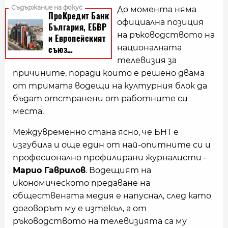
До момента няма
официална позиция
на ръководството на
националната
телевизия за
причините, поради които е решено двама
от тримата водещи на културния блок да
бъдат отстранени от работните си
места.
Междувременно стана ясно, че БНТ е
изгубила и още един от най-опитните си и
професионално профилирани журналисти -
Марио Гаврилов
. Водещият на
икономическото предаване на
обществената медия е напуснал, след като
договорът му е изтекъл, а от
ръководството на телевизията са му