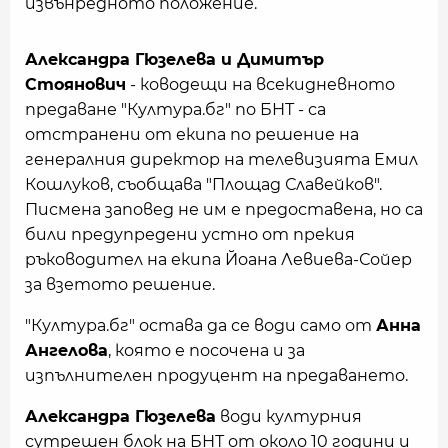
извънредното положение.
Александра Гюзелева и Димитър
Стоянович
- ководещи на всекидневното
предаване "Култура.бг" по БНТ - са
отстранени от екипа по решение на
генералния директор на телевизията Емил
Кошлуков, съобщава "Площад Славейков".
Писмена заповед не им е предоставена, но са
били предупредени устно от прекия
ръководител на екипа Йоана Левиева-Сойер
за взетото решение.
"Култура.бг" остава да се води само от
Анна
Ангелова
, която е посочена и за
изпълнителен продуцент на предаването.
Александра Гюзелева
води културния
сутрешен блок на БНТ от около 10 години и