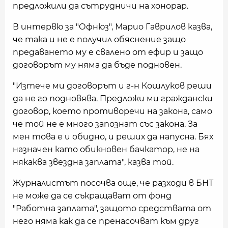
предложили да сътрудничи на хонорар.
В интервю за "Офнюз", Марио Гаврилов казва,
че така и не е получил обяснение защо
предаването му е свалено от ефир и защо
договорът му няма да бъде подновен.
"Изтече ми договорът и г-н Кошлуков реши
да не го подновява. Предложи ми граждански
договор, което противоречи на закона, само
че той не е много запознат със закона. За
мен това е и обидно, и реших да напусна. Бях
назначен като обикновен бачкатор, не на
някаква звездна заплата", казва той.
Журналистът посочва още, че разходи в БНТ
не може да се съкращават от фонд
"Работна заплата", защото средствата от
него няма как да се пренасочват към друг