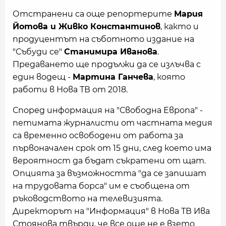
Отстранени са още репортерите
Мария
Йотова и Живко Константинов
, както и
продуцентът на съботното издание на
"Събуди се"
Станимира Иванова
.
Предаването ще продължи да се излъчва с
един водещ -
Мартина Ганчева
, която
работи в Нова ТВ от 2018.
Според информация на "Свободна Европа" -
петимата журналисти от частната медия
са временно освободени от работа за
първоначален срок от 15 дни, след което има
вероятност да бъдат съкратени от щат.
Опцията за възможността "да се запишат
на трудовата борса" им е съобщена от
ръководството на телевизията.
Директорът на "Информация" в Нова ТВ Ива
Стоянова твърди, че все още не е взето