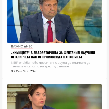
ВАЖНО ДНЕС
„ХИМИЦИТЕ“ В ЛАБОРАТОРИЯТА ЗА ФЕНТАНИЛ НАУЧИЛИ
ОТ КЛИПЧЕТА КАК СЕ ПРОИЗВЕЖДА НАРКОТИКЪТ
МВР очаква нови престъпни групи да опитат да
заемат мястото на арестуваните
09:35 - 07.08.2026