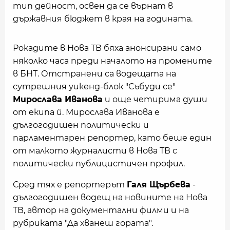
тип дейност, освен да се върнат в
държавния бюджет в края на годината.
Рокадите в Нова ТВ бяха анонсирани само
няколко часа преди началото на промените
в БНТ. Отстранени са водещата на
сутрешния уикенд-блок "Събуди се"
Мирослава Иванова
и още четирима души
от екипа й. Мирослава Иванова е
дългогодишен политически и
парламентарен репортер, като беше един
от малкото журналисти в Нова ТВ с
политически публицистичен профил.
Сред тях е репортерът
Галя Щърбева
-
дългогодишен водещ на новините на Нова
ТВ, автор на документални филми и на
рубриката "Да хванеш гората".