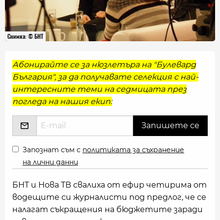
Снимка: © БНТ
Абонирайте се за нюзлетъра на "Булевард
България", за да получавате селекция с най-
интересните теми на седмицата през
погледа на нашия екип:
Запознат съм с
политиката за съхранение
на лични данни
БНТ и Нова ТВ свалиха от ефир четирима от
водещите си журналисти под предлог, че се
налагат съкращения на бюджетите заради