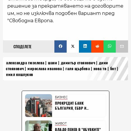
решение за прекратяването на договорите
им, но не изключва подобен вариант пред
"Свободна Европа.
СПОДЕЛЕТЕ
александра гюзелева
шани
димитър стоянович
дими
стоянович
мирослава иванова
галя щърбева
нова тв
бнт
емил кошлуков