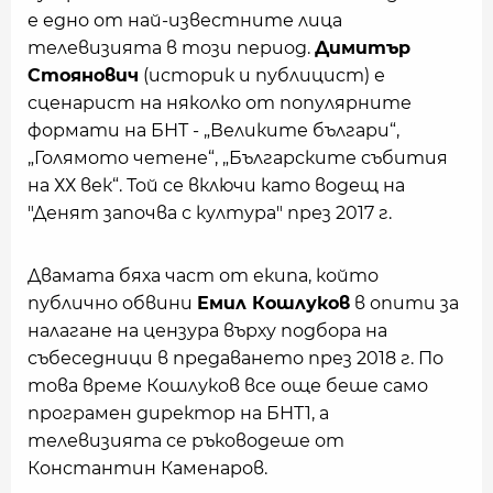
е едно от най-известните лица
телевизията в този период.
Димитър
Стоянович
(историк и публицист) е
сценарист на няколко от популярните
формати на БНТ - „Великите българи“,
„Голямото четене“, „Българските събития
на ХХ век“. Той се включи като водещ на
"Денят започва с култура" през 2017 г.
Двамата бяха част от екипа, който
публично обвини
Емил Кошлуков
в опити за
налагане на цензура върху подбора на
събеседници в предаването през 2018 г. По
това време Кошлуков все още беше само
програмен директор на БНТ1, а
телевизията се ръководеше от
Константин Каменаров.