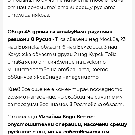
от най-големите" атаки срещу руската
столица някога.
Общо 45 дрона са атакували различни
региони в Русия
- 11 са свалени над Москва, 23
над Брянска област, 6 над Белгород, 3 над
Калужска област и други 2 над Курск. Това
става ясно от изявление на руското
министерство на отбраната, което
обвинява Украйна за нападението.
Киев все още не е коментирал последното
голямо нападение, но съобщи, че силите му
са поразили военна цел в Ростовска област.
От месеци
Украйна
води все по-
опустошителни операции, насочени срещу
руските сили, но на собствената им