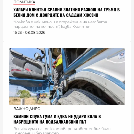
ПОЛИТИКА
ХИЛАРИ КЛИНТЪН СРАВНИ ЗЛАТНИЯ РАЗКОШ НА ТРЪМП В
БЕЛИЯ ДОМ С ДВОРЦИТЕ НА САДДАМ ХЮСЕИН
"Толкова е накичено и е отражение на неговата
нарцистична личност", казва Клинтън
16:23 - 08.08.2026
ВАЖНО ДНЕС
КАМИОН СПУКА ГУМА И ЕДВА НЕ УДАРИ КОЛА В
НАСРЕЩНОТО НА ПОДБАЛКАНСКИЯ ПЪТ
Всички гуми на тежкотоварния автомобил били
износени и без грайфер