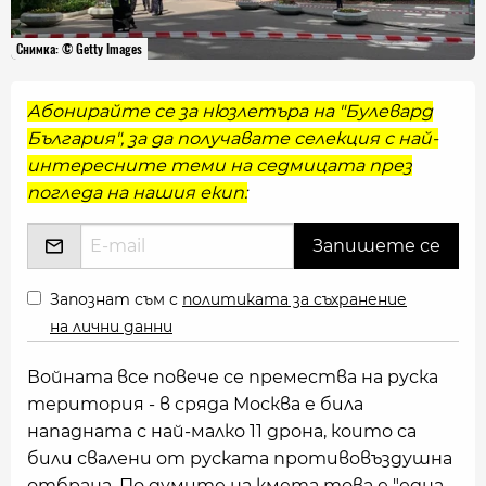
Снимка: © Getty Images
Абонирайте се за нюзлетъра на "Булевард
България", за да получавате селекция с най-
интересните теми на седмицата през
погледа на нашия екип:
Запознат съм с
политиката за съхранение
на лични данни
Войната все повече се премества на руска
територия - в сряда Москва е била
нападната с най-малко 11 дрона, които са
били свалени от руската противовъздушна
отбрана. По думите на кмета това е "една