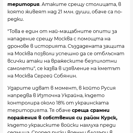
територия
. Атаките срещу столицата, в
която живеят над 21 млн. души, обаче са по-
редки.
"Това е един от най-мащабните опити за
нападение срещу Москва с помощта на
дронове в историята. Създадената защита
на Москва позволи успешно да се отблъснат
всички атаки на вражеските безпилотни
самолети", се казва в изявление на кметът
на Москва Сергей Собянин.
Ударите идват в момент, в който Русия
напредва в Източна Украйна, където
контролира около 18% от украинската
територията. Тя обаче
среща срамни
поражения в собствения си район Курск,
където украиските войски нахлуха преди
седмица. Според руски военни блогъри в