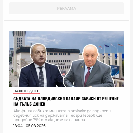
ВАЖНО ДНЕС
СЪДБАТА НА ПЛОВДИВСКИЯ ПАНАИР ЗАВИСИ ОТ РЕШЕНИЕ
НА ГЪЛЪБ ДОНЕВ
Ако финансовият министър откаже да подкрепи
съдебния иск на държавата, Геогри Гергов ще
придобие 79% от акците на панаира
18:04 - 05.08.2026