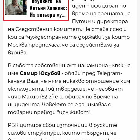
идентифициран по
време на срещата на
Путин и директора
на Следствения комитет. Не става ясно и
кои са "чуждестранните държави", за които
Москва предполага, че са съдействали за
взрива.
В събота собственикът на камиона - мъж на
име
Самир Юсубов
- обяви пред Telegram-
канала Baza, че няма никакво отношение към
експлозията. Той твърдеше, че неговият
чичо Махир (52 г.) е шофирал по време на
инцидента. Човекът се е занимавал с
товарни превози "цял живот".
РБК цитира свои източници в руските
силови структури, които твърдят, че