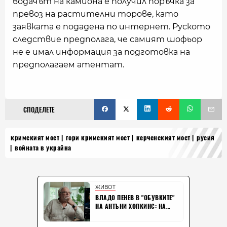
водачът на камиона е получил поръчка за
превоз на растителни торове, като
заявката е подадена по интернет. Руското
следствие предполага, че самият шофьор
не е имал информация за подготовка на
предполагаем атентат.
СПОДЕЛЕТЕ
кримският мост
гори кримският мост
керченският мост
русия
войната в украйна