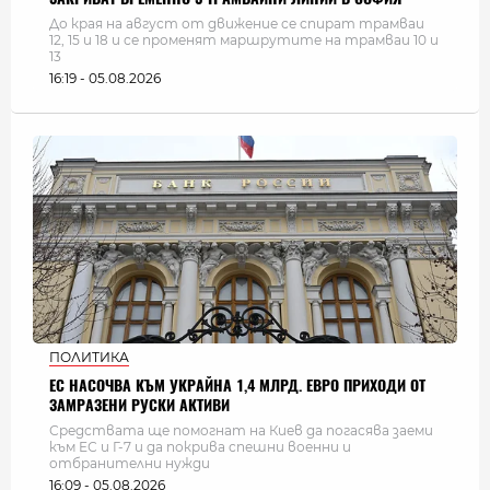
До края на август от движение се спират трамваи
12, 15 и 18 и се променят маршрутите на трамваи 10 и
13
16:19 - 05.08.2026
ПОЛИТИКА
ЕС НАСОЧВА КЪМ УКРАЙНА 1,4 МЛРД. ЕВРО ПРИХОДИ ОТ
ЗАМРАЗЕНИ РУСКИ АКТИВИ
Средствата ще помогнат на Киев да погасява заеми
към ЕС и Г-7 и да покрива спешни военни и
отбранителни нужди
16:09 - 05.08.2026