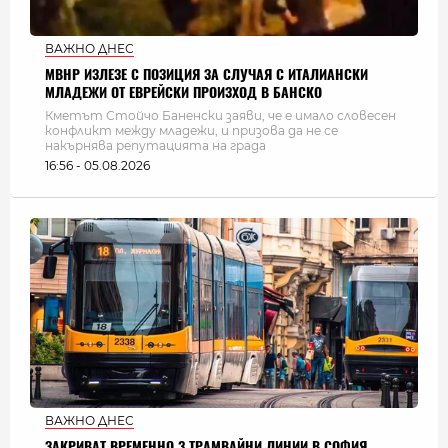
ВАЖНО ДНЕС
МВНР ИЗЛЕЗЕ С ПОЗИЦИЯ ЗА СЛУЧАЯ С ИТАЛИАНСКИ
МЛАДЕЖИ ОТ ЕВРЕЙСКИ ПРОИЗХОД В БАНСКО
Кметът Стойчо Баненски заяви, че е имало словесен
конфликт между младежи, и призова да не се
накърнява репутацията на града
16:56 - 05.08.2026
ВАЖНО ДНЕС
ЗАКРИВАТ ВРЕМЕННО 3 ТРАМВАЙНИ ЛИНИИ В СОФИЯ