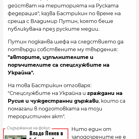
действат на територията на Руската
федерация", казва Бастрикин по време на
среща с Владимир Путин, която беше
публикувана през руските медии.
Путин подканва шефа на следствието да
потвърди собствените му твърдения:
"авторите, изпълнителите и
поръчителите са спецслужбите на
Украйна".
На това Бастрикин отговаря:
"Спецслужбите на Украйна и
граждани на
Русия и чуждестранни държави
, които са
помагали в подготовката на този
терористичен акт".
Нито един от
заподозрените не е