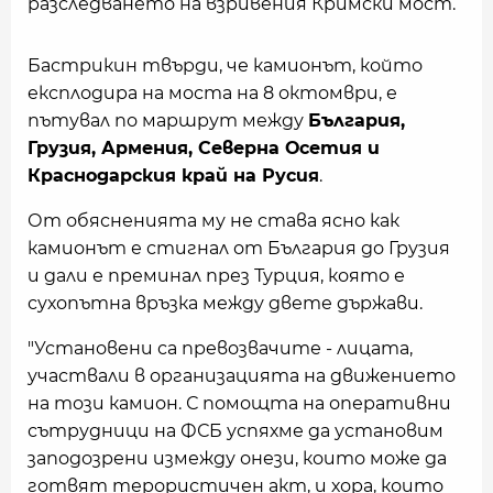
разследването на взривения Кримски мост.
Бастрикин твърди, че камионът, който
експлодира на моста на 8 октомври, е
пътувал по маршрут между
България,
Грузия, Армения, Северна Осетия и
Краснодарския край на Русия
.
От обясненията му не става ясно как
камионът е стигнал от България до Грузия
и дали е преминал през Турция, която е
сухопътна връзка между двете държави.
"Установени са превозвачите - лицата,
участвали в организацията на движението
на този камион. С помощта на оперативни
сътрудници на ФСБ успяхме да установим
заподозрени измежду онези, които може да
готвят терористичен акт, и хора, които