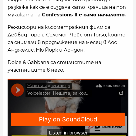
разкаже как се е създала като Кралица на поп
музиката - а
Confessions II е само началото.
Режисьори на късометражния филм са
Дейвид Торо и Соломон Чейс от Torso, които
са снимали в продължение на месец в Лос
Анджелис, Ню Йорк и Лондон.
Dolce & Gabbana са стилистите на
участниците в него.