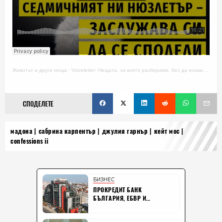
Животът и други неща
·
Voiceletter: Нещата, за които разбираме, без да искаме, Епизод 18
СПОДЕЛЕТЕ
мадона
сабрина карпентър
джулия гарнър
кейт мос
confessions ii