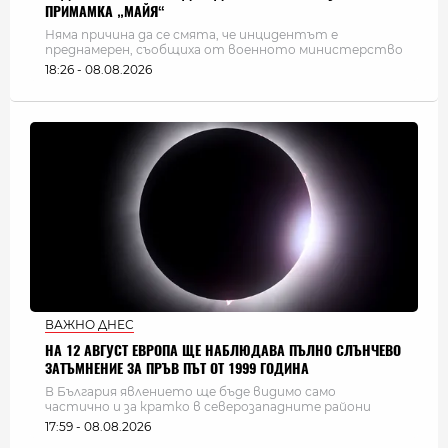
ПРИМАМКА „МАЙЯ“
Няма причина да се смята, че инцидентът е
преднамерен, съобщиха от военното министерство
18:26 - 08.08.2026
ВАЖНО ДНЕС
НА 12 АВГУСТ ЕВРОПА ЩЕ НАБЛЮДАВА ПЪЛНО СЛЪНЧЕВО
ЗАТЪМНЕНИЕ ЗА ПРЪВ ПЪТ ОТ 1999 ГОДИНА
В България явлението ще бъде видимо само
частично и за кратко в северозападните райони
17:59 - 08.08.2026