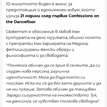
10-минутното видео е анонс за
предстоящия ѝ едноименен албум, който
излиза
21 години след първия Confessions on
the Dancefloor
.
Сюжетът е обяснение в любов към
културата на денс музиката, обилно полято
с препратки към кариерата на Мадона,
фетишизирани женски образи и
философията ѝ за свободата:
"Понякога обичам да се крия в сенките. Да си
създам нова персона, различна
идентичност. Мога да бъда която си
поискам. Иска ми се да бях като другите и да
не ми пукаше. Затова обичам да танцувам.
Заради сигурността на множеството. Тук,
на дансинга, се чувствам толкова свободна".