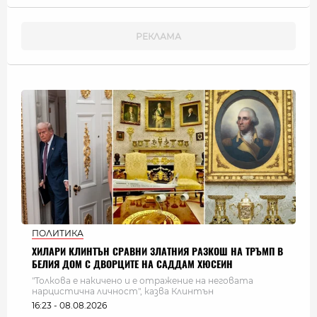
ПОЛИТИКА
ХИЛАРИ КЛИНТЪН СРАВНИ ЗЛАТНИЯ РАЗКОШ НА ТРЪМП В
БЕЛИЯ ДОМ С ДВОРЦИТЕ НА САДДАМ ХЮСЕИН
"Толкова е накичено и е отражение на неговата
нарцистична личност", казва Клинтън
16:23 - 08.08.2026