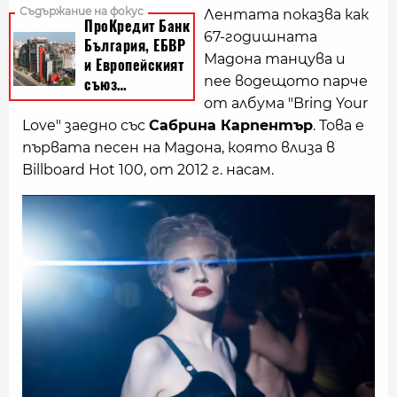
Лентата показва как
67-годишната
Мадона танцува и
пее водещото парче
от албума "Bring Your
Love" заедно със
Сабрина Карпентър
. Това е
първата песен на Мадона, която влиза в
Billboard Hot 100, от 2012 г. насам.