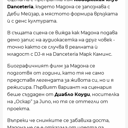
Danceteria
, където Мадона се запознава с
Деби Мейзар, а мястото формира връзката
ѝ с денс културата.
В същата сцена се вижда как Мадона подава
демо запис на аудиокасетка на друг човек -
точно както се случва в реалната ѝ
младост с DJ-я на Danceteria Марк Каминс.
Биографичният филм за Мадона се
подготвя от години, като тя не само
представя легендата за живота си, но и я
режисира. Първият вариант на сценария
беше създаден от
Диабло Коуди
, носителка
на „Оскар“ за Juno, но тя се оттегли от
проекта.
Въпреки че снимките се забавиха доста,
Мадона не се е отказала от идеята да