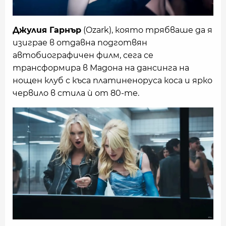
Джулия Гарнър
(Ozark), която трябваше да я
изиграе в отдавна подготвян
автобиографичен филм, сега се
трансформира в Мадона на дансинга на
нощен клуб с къса платиненоруса коса и ярко
червило в стила ѝ от 80-те.