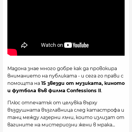
Мадона знае много добре как да провокира
вниманието на публиката - и сега го прави с
помощта на
15 звезди от музиката, киното
и футбола във филма
Confessions II
.
Плюс отпечатък от целувка върху
въздушната възглавница след катастрофа и
танц между лазерни лъчи, които излизат от
вагините на мистериозни жени в мрака...