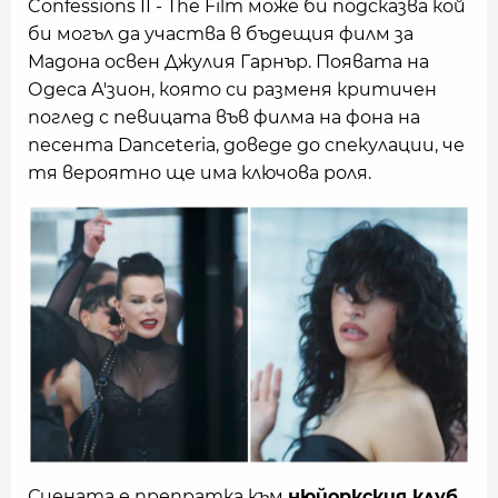
Confessions II - The Film може би подсказва кой
би могъл да участва в бъдещия филм за
Мадона освен Джулия Гарнър. Появата на
Одеса А'зион, която си разменя критичен
поглед с певицата във филма на фона на
песента Danceteria, доведе до спекулации, че
тя вероятно ще има ключова роля.
Сцената е препратка към
нюйоркския клуб