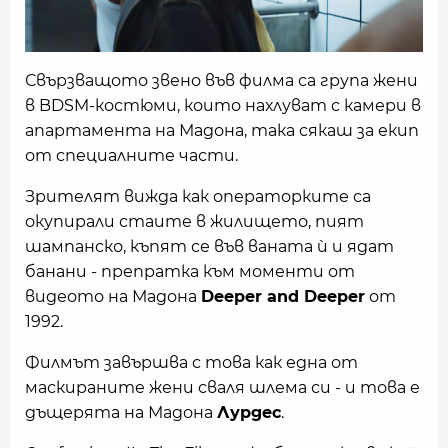
Свързващото звено във филма са група жени
в BDSM-костюми, които нахлуват с камери в
апартамента на Мадона, така сякаш за екип
от специалните части.
Зрителят вижда как операторките са
окупирали стаите в жилището, пият
шампанско, къпят се във ваната ѝ и ядат
банани - препратка към моменти от
видеото на Мадона
Deeper and Deeper
от
1992.
Филмът завършва с това как една от
маскираните жени сваля шлема си - и това е
дъщерята на Мадона
Лурдес
.