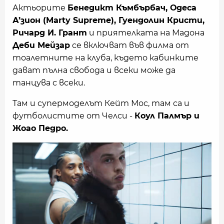
Актьорите
Бенедикт Къмбърбач, Одеса
А’зион (Marty Supreme), Гуендолин Кристи,
Ричард И. Грант
и приятелката на Мадона
Деби Мейзар
се включват във филма от
тоалетните на клуба, където кабинките
дават пълна свобода и всеки може да
танцува с всеки.
Там и супермоделът Кейт Мос, там са и
футболистите от Челси -
Коул Палмър и
Жоао Педро.