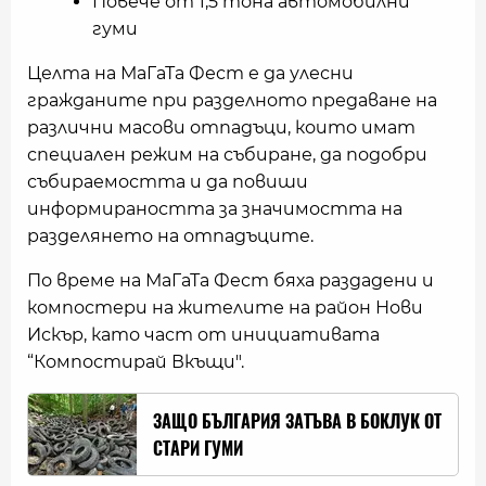
Повече от 1,5 тона автомобилни
гуми
Целта на МаГаТа Фест е да улесни
гражданите при разделното предаване на
различни масови отпадъци, които имат
специален режим на събиране, да подобри
събираемостта и да повиши
информираността за значимостта на
разделянето на отпадъците.
По време на МаГаТа Фест бяха раздадени и
компостери на жителите на район Нови
Искър, като част от инициативата
“Компостирай Вкъщи".
ЗАЩО БЪЛГАРИЯ ЗАТЪВА В БОКЛУК ОТ
СТАРИ ГУМИ