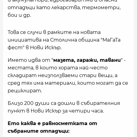
отпадъци като лекарства, термометри,
бои и др.
Това се случи в рамките на новата
инициатива на Столична община "МаГаТа
фест" в Нови Искър.
Името идва от "
мазета, гаражи, тавани
" -
местата, в които хората най-често
складират неизползваеми стари вещи, а
сред тях има материали, които могат да се
рециклират.
Близо 200 души са дошли в събирателния
пункт в Нови Искър за четири часа.
Ето каква е равносметката от
събраните отпадъци: