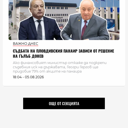
ВАЖНО ДНЕС
СЪДБАТА НА ПЛОВДИВСКИЯ ПАНАИР ЗАВИСИ ОТ РЕШЕНИЕ
НА ГЪЛЪБ ДОНЕВ
Ако финансовият министър откаже да подкрепи
съдебния иск на държавата, Геогри Гергов ще
придобие 79% от акците на панаира
18:04 - 05.08.2026
ОЩЕ ОТ СЕКЦИЯТА