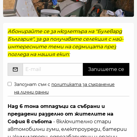
Абонирайте се за нюзлетъра на "Булевард
България", за да получавате селекция с най-
интересните теми на седмицата през
погледа на нашия екип:
Запознат съм с
политиката за съхранение
на лични данни
Над 6 тона отпадъци са събрани и
предадени разделно от жителите на
София в събота
- включително стари
автомобилни гуми, електроуреди, батерии
и акумулатори, едрогабаритни и опасни