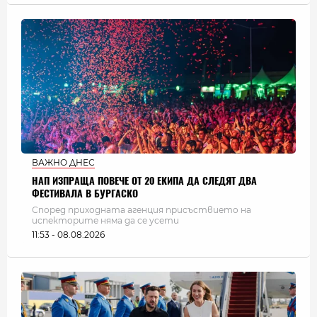
ВАЖНО ДНЕС
НАП ИЗПРАЩА ПОВЕЧЕ ОТ 20 ЕКИПА ДА СЛЕДЯТ ДВА
ФЕСТИВАЛА В БУРГАСКО
Според приходната агенция присъствието на
испекторите няма да се усети
11:53 - 08.08.2026