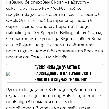
Навални бе отровен в края на август –
докато летеше към Москва той се
почувства зле и самолетът кацна спешно в
Омск. Оттам той бе транспортиран в
берлинската клиника „Шарите“. Преди
няколко дни Der Spiegel и Bellingcat съобщиха,
че политикът е успял да възстанови говора
си и e възможно да си спомни събитията
преди изпадането в безсъзнание по време на
полета от Томск към Москва.
РУСИЯ ИСКА ДА УЧАСТВА В
РАЗСЛЕДВАНЕТО НА ГЕРМАНСКИТЕ
ВЛАСТИ ПО СЛУЧАЯ "НАВАЛНИ"
Русия иска да участва в разследването на
случая с нападението над Навални, което се
провежда в Германия от немски
следователи, въпреки че отказваше да