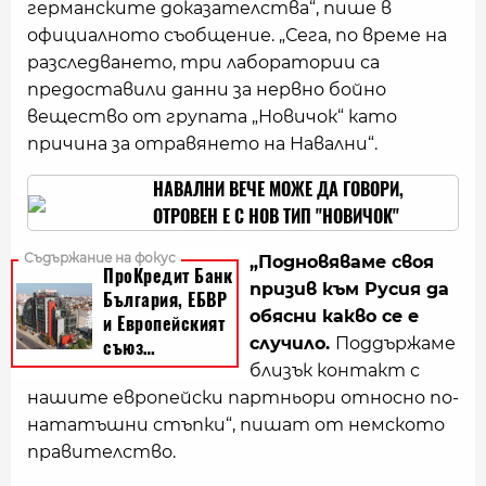
германските доказателства“, пише в
официалното съобщение. „Сега, по време на
разследването, три лаборатории са
предоставили данни за нервно бойно
вещество от групата „Новичок“ като
причина за отравянето на Навални“.
НАВАЛНИ ВЕЧЕ МОЖЕ ДА ГОВОРИ,
ОТРОВЕН Е С НОВ ТИП "НОВИЧОК"
„Подновяваме своя
призив към Русия да
обясни какво се е
случило.
Поддържаме
близък контакт с
нашите европейски партньори относно по-
нататъшни стъпки“, пишат от немското
правителство.