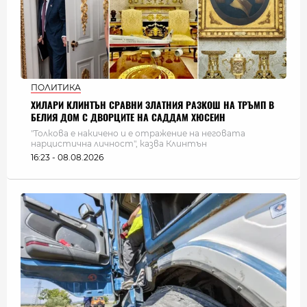
ПОЛИТИКА
ХИЛАРИ КЛИНТЪН СРАВНИ ЗЛАТНИЯ РАЗКОШ НА ТРЪМП В
БЕЛИЯ ДОМ С ДВОРЦИТЕ НА САДДАМ ХЮСЕИН
"Толкова е накичено и е отражение на неговата
нарцистична личност", казва Клинтън
16:23 - 08.08.2026