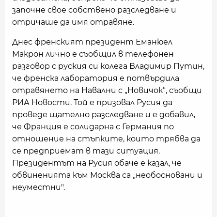
започне свое собствено разследване и
отричаше да имя отравяне.
Днес френският президент Еманюел
Макрон лично е съобщил в телефонен
разговор с руския си колега Владимир Путин,
че френска лаборатория е потвърдила
отравянето на Навални с „Новичок“, съобщи
РИА Новости. Той е призовал Русия да
проведе щателно разследване и е добавил,
че Франция е солидарна с Германия по
отношение на стъпките, които трябва да
се предприемат в тази ситуация.
Президентът на Русия обаче е казал, че
обвиненията към Москва са „необосновани и
неуместни".