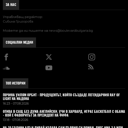
ЗА НАС
Управляващ редактор:
Сибина Григорова
Можете да ни пишете на
news@boulevardbulgaria.bg
СОЦИАЛНИ МЕДИИ
ТОП ИСТОРИИ
ПОЧИНА УИЛЯМ ОРБИТ - ПРОДУЦЕНТЪТ, КОЙТО СЪЗДАДЕ ЛЕГЕНДАРНИЯ RAY OF
LIGHT НА МАДОНА
16:23 - 07.08.2026
ОТИВА В САЩ БЕЗ ДУМА АНГЛИЙСКИ, УЧИ В ХАРВАРД, ИГРАЕ БАСКЕТБОЛ С ОБАМА
- КОЙ Е ФАВОРИТЪТ ЗА ПРЕЗИДЕНТ НА ФИФА
13:18 - 07.08.2026
НА 70 ГОДИНИ АЛЪН ЛИВАЙ ИЗДАВА САМ ПЪРВИЯ СИ РОМАН. ДНЕС ИМА 2,5 МЛН.