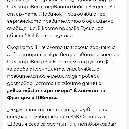
бил отровен с нервното бойно вещество
от групата „Новичок“. Това обяви днес
германското правителство в официално
съобщение, в което призова Русия „да
обясни“ какво се е случило.
След като в началото на месеца германска
лаборатория откри веществото, с което е
бил отровен ръководителя на руския Фонд
за борба с корупцията, управляващо
правителство е решило да провери
достоверността на своите данни с
„европейски партньори“ в лицето на
Франция и Швеция.
„Резултатите от тези изследвания на
специални лаборатории във Франция и
Швеция сега са достъпни и потвърждават