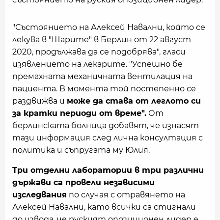
"Състоянието на Алексей Навални, който се
лекува в "Шарите" в Берлин от 22 август
2020, продължава да се подобрява", гласи
изявлението на лекарите. "Успешно бе
премахната механичната вентилация на
пациента. В момента той постепенно се
раздвижва и
може да става от леглото си
за кратки периоди от време".
От
берлинската болница добавят, че изнасят
тази информация след лична консултация с
политика и съпругата му Юлия.
Три отделни лаборатории в три различни
държави са провели независими
изследвания
по случая с отравянето на
Алексей Навални, като всички са стигнали
до извода, че руският опозиционен лидер е