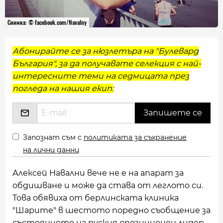
Снимка: © facebook.com/Navalny
Абонирайте се за нюзлетъра на "Булевард
България", за да получавате селекция с най-
интересните теми на седмицата през
погледа на нашия екип:
Запознат съм с
политиката за съхранение
на лични данни
Алексей Навални вече не е на апарат за
обдишване и може да става от леглото си.
Това обявиха от берлинската клиника
"Шарите" в шестото поредно съобщение за
състоянието на руския опозиционен лидер.