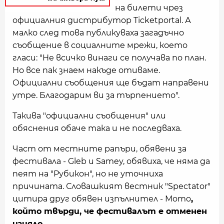
на билети чрез
официалния дистрибутор Ticketportal. А
малко след това публикуваха загадъчно
съобщение в социалните мрежи, което
гласи: "Не всичко винаги се получава по план.
Но все пак знаем накъде отиваме.
Официални съобщения ще бъдат направени
утре. Благодарим ви за търпението".
Такива "официални съобщения" или
обяснения обаче така и не последваха.
Част от местните рапъри, обявени за
фестивала - Gleb и Samey, обявиха, че няма да
пеят на "Рубикон", но не уточниха
причината. Словашкият вестник "Spectator"
цитира друг обявен изпълнител - Momo
,
който твърди, че фестивалът е отменен
изцяло.