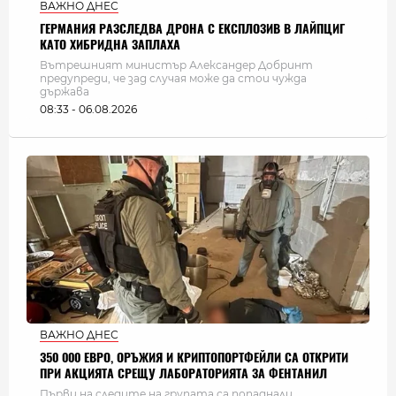
ВАЖНО ДНЕС
ГЕРМАНИЯ РАЗСЛЕДВА ДРОНА С ЕКСПЛОЗИВ В ЛАЙПЦИГ
КАТО ХИБРИДНА ЗАПЛАХА
Вътрешният министър Александер Добринт
предупреди, че зад случая може да стои чужда
държава
08:33 - 06.08.2026
ВАЖНО ДНЕС
350 000 ЕВРО, ОРЪЖИЯ И КРИПТОПОРТФЕЙЛИ СА ОТКРИТИ
ПРИ АКЦИЯТА СРЕЩУ ЛАБОРАТОРИЯТА ЗА ФЕНТАНИЛ
Първи на следите на групата са попаднали