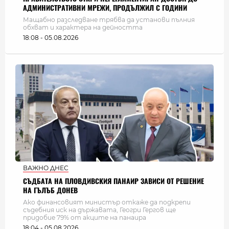
АДМИНИСТРАТИВНИ МРЕЖИ, ПРОДЪЛЖИЛ С ГОДИНИ
Мащабно разследване трябва да установи пълния
обхват и характера на дейността
18:08 - 05.08.2026
ВАЖНО ДНЕС
СЪДБАТА НА ПЛОВДИВСКИЯ ПАНАИР ЗАВИСИ ОТ РЕШЕНИЕ
НА ГЪЛЪБ ДОНЕВ
Ако финансовият министър откаже да подкрепи
съдебния иск на държавата, Геогри Гергов ще
придобие 79% от акците на панаира
18:04 - 05.08.2026