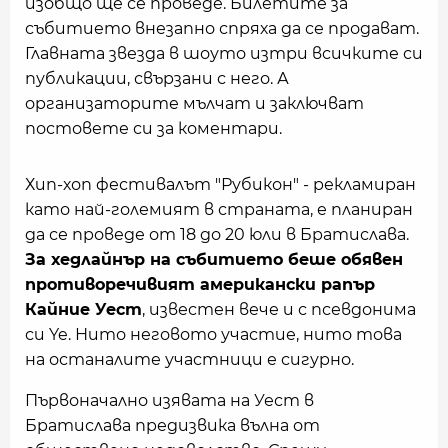
изобщо ще се проведе. Билетите за
събитието внезапно спряха да се продават.
Главната звезда в шоуто изтри всичките си
публикации, свързани с него. А
организаторите мълчат и заключват
постовете си за коментари.
Хип-хоп фестивалът "Рубикон" - рекламиран
като най-големият в страната, е планиран
да се проведе от 18 до 20 юли в Братислава.
За хедлайнър на събитието беше обявен
противоречивият американски рапър
Кайние Уест
, известен вече и с псевдонима
си Ye. Нито неговото участие, нито това
на останалите участници е сигурно.
Първоначално изявата на Уест в
Братислава предизвика
вълна от