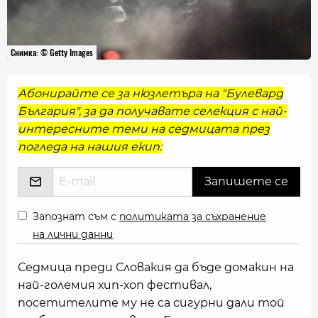
Снимка: © Getty Images
Абонирайте се за нюзлетъра на "Булевард
България", за да получавате селекция с най-
интересните теми на седмицата през
погледа на нашия екип:
Запознат съм с
политиката за съхранение
на лични данни
Седмица преди Словакия да бъде домакин на
най-големия хип-хоп фестивал,
посетителите му не са сигурни дали той