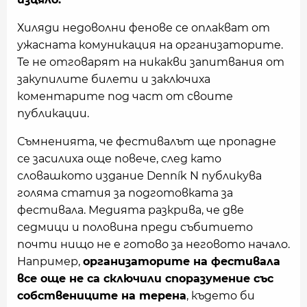
Хиляди недоволни фенове се оплакват от
ужасната комуникация на организаторите.
Те не отговарят на никакви запитвания от
закупилите билети и заключиха
коментарите под част от своите
публикации.
Съмненията, че фестивалът ще пропадне
се засилиха още повече, след като
словашкото издание Denník N публикува
голяма статия за подготовката за
фестивала. Медията разкрива, че две
седмици и половина преди събитието
почти нищо не е готово за неговото начало.
Например,
организаторите на фестивала
все още не са сключили споразумение със
собствениците на терена
, където би