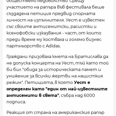
обществено недоволство. Срещу
участието на рапъра във фестивала беше
създадена петиция предвид спорната
личност на изпълнителя. Уест е известен
със своите антисемитски, расистки и
ксенофобски изказвания - част, от които
преди време му костваха и голямо бизнес
партньорство с Adidas.
Граждани призоваха кмета на Братислава да
не допуска концерта на Уест, тъй като той
би бил "обида за историческата памет и
унижение за всички жертви на нацисткия
режим". Петицията, в която
Уест е
определен като "един от най-известните
антисемити в света"
, събра над 6000
подписа.
Реакция от страна на американския рапър