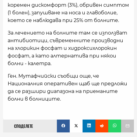
коремен дискомфорт (3%), обривен симптом
(1 болен), запушване на носа и главоболие,
което се наблюдава при 25% от болните.
За лечението на болните там се използват
антибиотици, съвременните производни
на хлорикин фосфат и хидроксихлорокин
фосфат, а като алтернатива при някои
болни - калетра.
Ген. Мутафчийски съобщи още, че
Националния оперативен щаб ще предложи
да се разшири диапазона на приеманите
болни в болниците.
СПОДЕЛЕТЕ