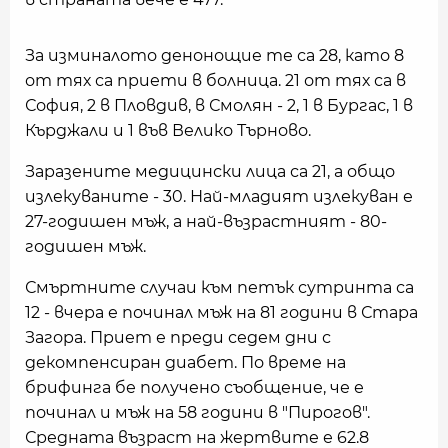
За изминалото денонощие те са 28, като 8
от тях са приети в болница. 21 от тях са в
София, 2 в Пловдив, в Смолян - 2, 1 в Бургас, 1 в
Кърджали и 1 във Велико Търново.
Заразените медицински лица са 21, а общо
излекуваните - 30. Най-младият излекуван е
27-годишен мъж, а най-възрастният - 80-
годишен мъж.
Смъртните случаи към петък сутринта са
12 - вчера е починал мъж на 81 години в Стара
Загора. Приет е преди седем дни с
декомпенсиран диабет. По време на
брифинга бе получено съобщение, че е
починал и мъж на 58 години в "Пирогов".
Средната възраст на жертвите е 62.8