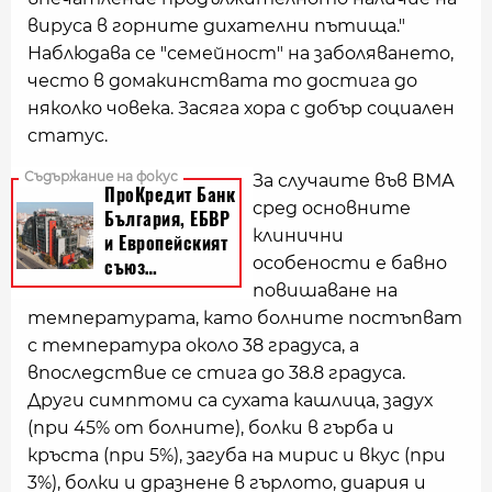
вируса в горните дихателни пътища."
Наблюдава се "семейност" на заболяването,
често в домакинствата то достига до
няколко човека. Засяга хора с добър социален
статус.
За случаите във ВМА
сред основните
клинични
особености е бавно
повишаване на
температурата, като болните постъпват
с температура около 38 градуса, а
впоследствие се стига до 38.8 градуса.
Други симптоми са сухата кашлица, задух
(при 45% от болните), болки в гърба и
кръста (при 5%), загуба на мирис и вкус (при
3%), болки и дразнене в гърлото, диария и