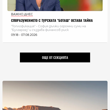
ВАЖНО ДНЕС
СПОРАЗУМЕНИЕТО С ТУРСКАТА "БОТАШ" ОСТАВА ТАЙНА
"Топлофикация" - София дължи огромни суми на
"Булгаргаз" и създава финансов риск
09:18 - 07.08.2026
ОЩЕ ОТ СЕКЦИЯТА