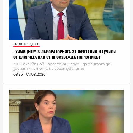
ВАЖНО ДНЕС
„ХИМИЦИТЕ“ В ЛАБОРАТОРИЯТА ЗА ФЕНТАНИЛ НАУЧИЛИ
ОТ КЛИПЧЕТА КАК СЕ ПРОИЗВЕЖДА НАРКОТИКЪТ
МВР очаква нови престъпни групи да опитат да
заемат мястото на арестуваните
09:35 - 07.08.2026