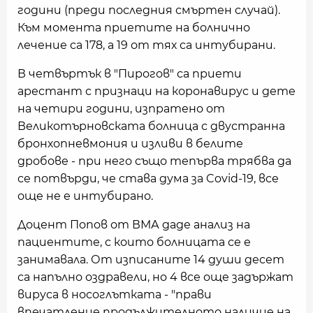
години (преди последния смъртен случай).
Към момента приетите на болнично
лечение са 178, а 19 от тях са интубирани.
В четвъртък в "Пирогов" са приети
арестант с признаци на коронавирус и дете
на четири години, изпратено от
Великотърновската болница с двустранна
бронхопневмония и изливи в белите
дробове - при него също тепърва трябва да
се потвърди, че става дума за Covid-19, все
още не е интубирано.
Доцент Попов от ВМА даде анализ на
пациентите, с които болницата се е
занимавала. От изписаните 14 души десет
са напълно оздравели, но 4 все още задържат
вируса в носоглътката - "прави
впечатление продължителното наличие на