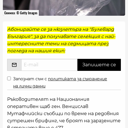
Снимка: © Getty Images
Абонирайте се за нюзлетъра на "Булевард
България", за да получавате селекция с най-
интересните теми на седмицата през
погледа на нашия екип:
Запознат съм с
политиката за съхранение
на лични данни
Ръководителят на Националния
оперативен щаб ген. Венцислав
Мутафчийски съобщи по време на редовния
сутрешен брифинг, че броят на заразените
в страната вече е 477.