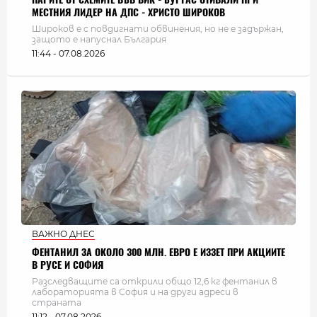
МЕСТНИЯ ЛИДЕР НА ДПС - ХРИСТО ШИРОКОВ
Широков е с повдигнати обвинения, но не е задържан,
защото е напуснал България
11:44 - 07.08.2026
ВАЖНО ДНЕС
ФЕНТАНИЛ ЗА ОКОЛО 300 МЛН. ЕВРО Е ИЗЗЕТ ПРИ АКЦИИТЕ
В РУСЕ И СОФИЯ
Разследващите са открили общо 12,6 кг фентанил в
лабораторията в София и на други адреси в
страната
11:12 - 07.08.2026