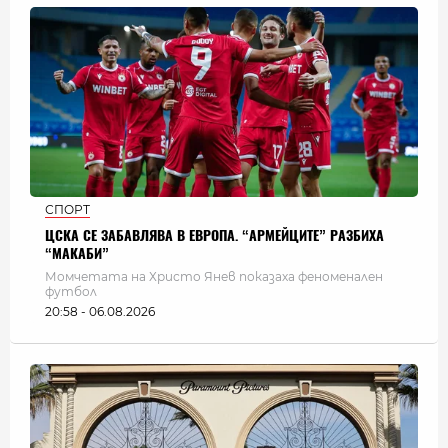
СПОРТ
ЦСКА СЕ ЗАБАВЛЯВА В ЕВРОПА. “АРМЕЙЦИТЕ” РАЗБИХА
“МАКАБИ”
Момчетата на Христо Янев показаха феноменален
футбол
20:58 - 06.08.2026