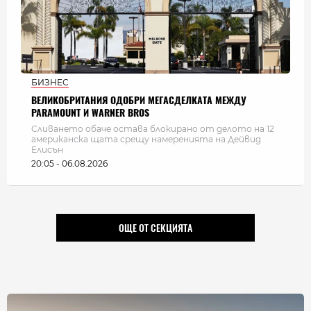
БИЗНЕС
ВЕЛИКОБРИТАНИЯ ОДОБРИ МЕГАСДЕЛКАТА МЕЖДУ
PARAMOUNT И WARNER BROS
Сливането обаче остава блокирано от делото на 12
американска щата срещу намеренията на Дейвид
Елисън
20:05 - 06.08.2026
ОЩЕ ОТ СЕКЦИЯТА