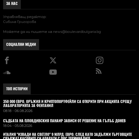
ЗА НАС
Управляващ редактор:
Сибина Григорова
Можете да ни пишете на
news@boulevardbulgaria.bg
СОЦИАЛНИ МЕДИИ
ТОП ИСТОРИИ
350 000 ЕВРО, ОРЪЖИЯ И КРИПТОПОРТФЕЙЛИ СА ОТКРИТИ ПРИ АКЦИЯТА СРЕЩУ
ЛАБОРАТОРИЯТА ЗА ФЕНТАНИЛ
08:18 - 06.08.2026
СЪДБАТА НА ПЛОВДИВСКИЯ ПАНАИР ЗАВИСИ ОТ РЕШЕНИЕ НА ГЪЛЪБ ДОНЕВ
18:04 - 05.08.2026
ИТАЛИЯ "ИЗВАДИ НА СВЕТЛО" 9 МЛРД. ЕВРО, СЛЕД КАТО ЗАДЪЛЖИ ТЪРГОВЦИТЕ
СВЪРЖАТ КАСОВИТЕ СИ АПАРАТИ С ПОС ТЕРМИНАЛИТЕ