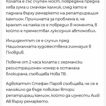
Колата е със счупен мост, повредена предна
лява гума и смачкан калник, след като е
паднала върху ремаркето на репатриращия
кампион. Причината за проблема е, че
кранът на паяка се е повредил в момента, в
който е премествал луксозния автомобил.
Инцидентът се е случил пред
Националната художествена гимназия в
Пловдив.
Повече от 2 часа колата с германски
регистрационен номер е останала
блокирана, съобщава Нова ТВ.
Адвокатът Стефан Паров съобщава, че се е
наложило да бъде повикан втори
репатриращ камион, който да измести Audi
A8 върху ремаркето.