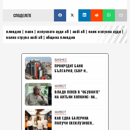
СПОДЕЛЕТЕ
пловдив
паяк
изпуснато ауди а8
audi a8
паяк изпусна ауди
колко струва audi a8
община пловдив