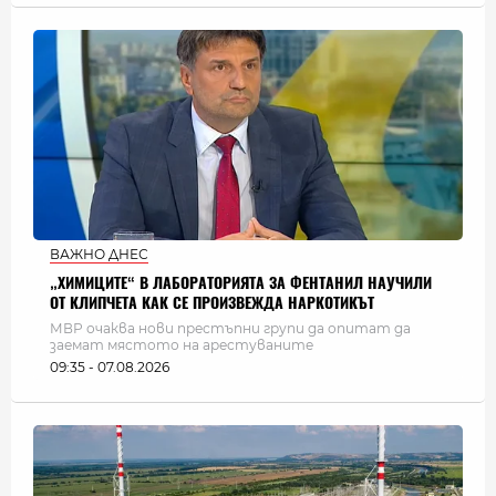
ВАЖНО ДНЕС
„ХИМИЦИТЕ“ В ЛАБОРАТОРИЯТА ЗА ФЕНТАНИЛ НАУЧИЛИ
ОТ КЛИПЧЕТА КАК СЕ ПРОИЗВЕЖДА НАРКОТИКЪТ
МВР очаква нови престъпни групи да опитат да
заемат мястото на арестуваните
09:35 - 07.08.2026