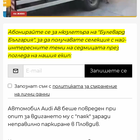
Абонирайте се за нюзлетъра на "Булевард
България", за да получавате селекция с най-
интересните теми на седмицата през
погледа на нашия екип:
Запознат съм с
политиката за съхранение
на лични данни
Автомобил Audi A8 беше повреден при
опит за вдигането му с "паяк" заради
неправилно паркиране в Пловдив.