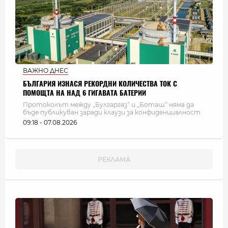
ВАЖНО ДНЕС
БЪЛГАРИЯ ИЗНАСЯ РЕКОРДНИ КОЛИЧЕСТВА ТОК С
ПОМОЩТА НА НАД 6 ГИГАВАТА БАТЕРИИ
Протоколът между „Булгаргаз“ и „Боташ“ няма да
бъде публикуван заради клаузи за конфиденциалност
09:18 - 07.08.2026