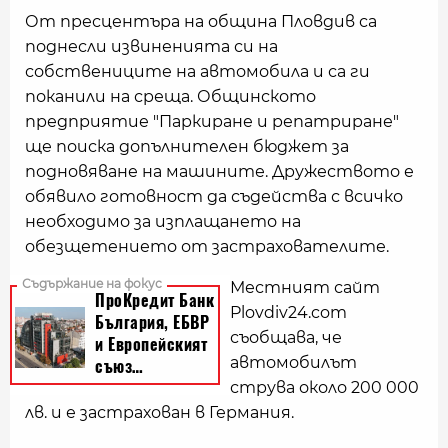
От пресцентъра на община Пловдив са
поднесли извиненията си на
собствениците на автомобила и са ги
поканили на среща. Общинското
предприятие "Паркиране и репатриране"
ще поиска допълнителен бюджет за
подновяване на машините. Дружеството е
обявило готовност да съдейства с всичко
необходимо за изплащането на
обезщетението от застрахователите.
Местният сайт
Plovdiv24.com
съобщава, че
автомобилът
струва около 200 000
лв. и е застрахован в Германия.