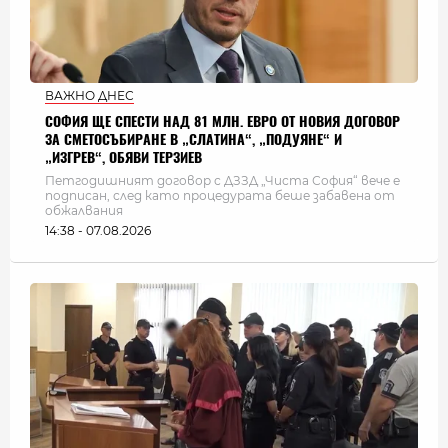
ВАЖНО ДНЕС
СОФИЯ ЩЕ СПЕСТИ НАД 81 МЛН. ЕВРО ОТ НОВИЯ ДОГОВОР
ЗА СМЕТОСЪБИРАНЕ В „СЛАТИНА“, „ПОДУЯНЕ“ И
„ИЗГРЕВ“, ОБЯВИ ТЕРЗИЕВ
Петгодишният договор с ДЗЗД „Чиста София“ вече е
подписан, след като процедурата беше забавена от
обжалвания
14:38 - 07.08.2026