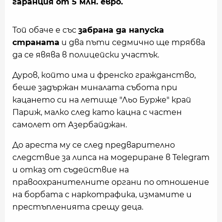
гаранция от 5 млн. евро.
Той обаче е със
забрана да напуска
страната
и два пъти седмично ще трябва
да се явява в полицейски участък.
Дуров, който има и френско гражданство,
беше задържан миналата събота при
кацането си на летище "Льо Бурже" край
Париж, малко след като кацна с частен
самолет от Азербайджан.
До ареста му се след предварително
следствие за липса на модериране в Telegram
и отказ от съдействие на
правоохранителните органи по отношение
на борбата с наркотрафика, измамите и
престъпленията срещу деца.