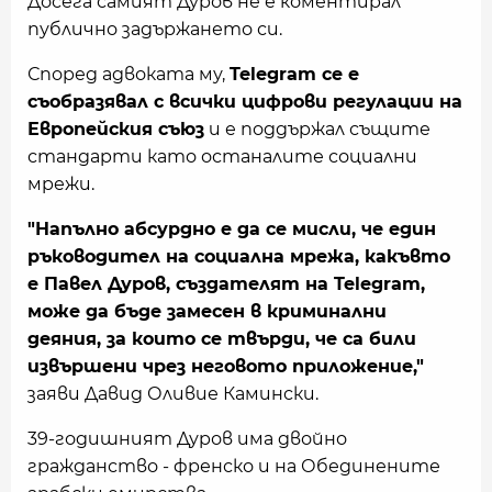
Досега самият Дуров не е коментирал
публично задържането си.
Според адвоката му,
Telegram се е
съобразявал с всички цифрови регулации на
Европейския съюз
и е поддържал същите
стандарти като останалите социални
мрежи.
"Напълно абсурдно е да се мисли, че един
ръководител на социална мрежа, какъвто
е Павел Дуров, създателят на Telegram,
може да бъде замесен в криминални
деяния, за които се твърди, че са били
извършени чрез неговото приложение,"
заяви Давид Оливие Камински.
39-годишният Дуров има двойно
гражданство - френско и на Обединените