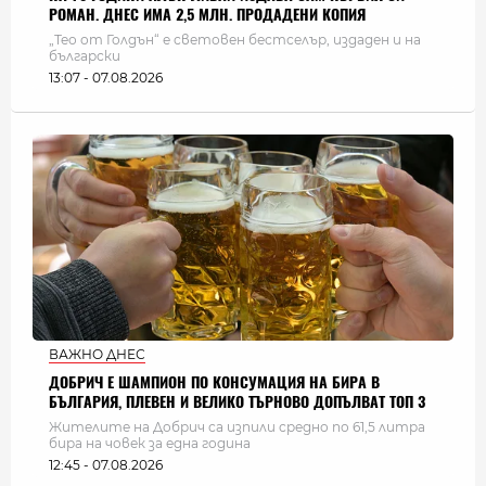
РОМАН. ДНЕС ИМА 2,5 МЛН. ПРОДАДЕНИ КОПИЯ
„Тео от Голдън“ е световен бестселър, издаден и на
български
13:07 - 07.08.2026
ВАЖНО ДНЕС
ДОБРИЧ Е ШАМПИОН ПО КОНСУМАЦИЯ НА БИРА В
БЪЛГАРИЯ, ПЛЕВЕН И ВЕЛИКО ТЪРНОВО ДОПЪЛВАТ ТОП 3
Жителите на Добрич са изпили средно по 61,5 литра
бира на човек за една година
12:45 - 07.08.2026