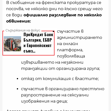
В съобщение на френската прокуратура се
посочва, че няколко дни по-късно срещу него
се води
официално разследване по няколко
обвинения:
съучастие в
администрирането
на онлайн
платформа,
позволяваща
извършването на незаконни
транзакции от организирана група;
отказ от комуникация с властите;
съучастие в организирано престъпно
разпространение на сексуални
изображения на деца;