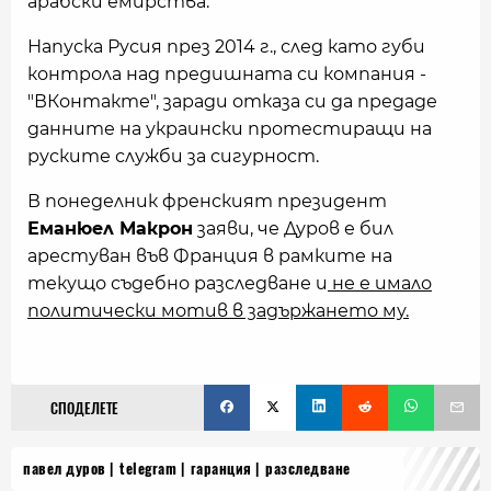
арабски емирства.
Напуска Русия през 2014 г., след като губи
контрола над предишната си компания -
"ВКонтакте", заради отказа си да предаде
данните на украински протестиращи на
руските служби за сигурност.
В понеделник френският президент
Еманюел Макрон
заяви, че Дуров е бил
арестуван във Франция в рамките на
текущо съдебно разследване и
не е имало
политически мотив в задържането му.
СПОДЕЛЕТЕ
павел дуров
telegram
гаранция
разследване