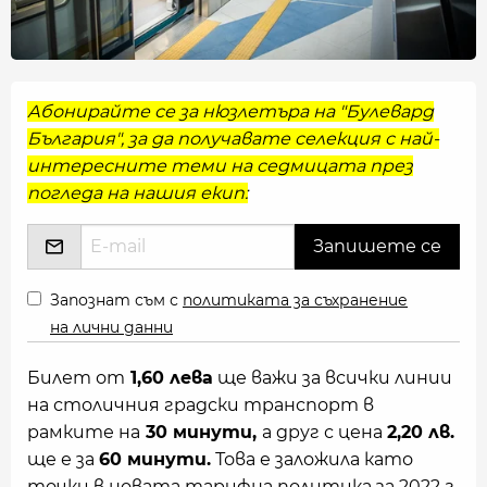
Абонирайте се за нюзлетъра на "Булевард
България", за да получавате селекция с най-
интересните теми на седмицата през
погледа на нашия екип:
Запознат съм с
политиката за съхранение
на лични данни
Билет от
1,60 лева
ще важи за всички линии
на столичния градски транспорт в
рамките на
30 минути,
а друг с цена
2,20 лв.
ще е за
60 минути.
Това е заложила като
точки в новата тарифна политика за 2022 г.