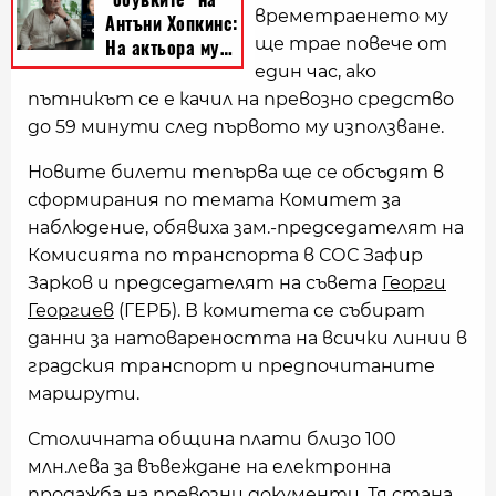
времетраенето му
ще трае повече от
един час, ако
пътникът се е качил на превозно средство
до 59 минути след първото му използване.
Новите билети тепърва ще се обсъдят в
сформирания по темата Комитет за
наблюдение, обявиха зам.-председателят на
Комисията по транспорта в СОС Зафир
Зарков и председателят на съвета
Георги
Георгиев
(ГЕРБ). В комитета се събират
данни за натовареността на всички линии в
градския транспорт и предпочитаните
маршрути.
Столичната община плати близо 100
млн.лева за въвеждане на електронна
продажба на превозни документи. Тя стана