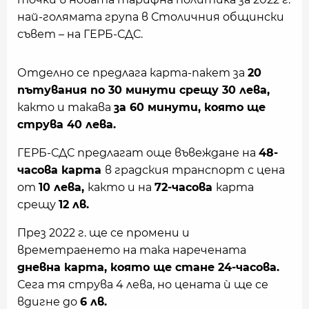
най-голямата група в Столичния общински
съвет – на ГЕРБ-СДС.
Отделно се предлага карта-пакет за
20
пътувания по 30 минути срещу 30 лева,
както и такава
за 60 минути, която ще
струва 40 лева.
ГЕРБ-СДС предлагат още въвеждане на
48-
часова карта
в градския транспорт с цена
от
10 лева,
както и на
72-часова
карта
срещу
12 лв.
През 2022 г. ще се промени и
времетраенето на така наречената
дневна карта, която ще стане 24-часова.
Сега тя струва 4 лева, но цената ѝ ще се
вдигне до
6 лв.