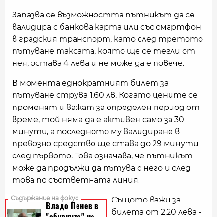
Запазва се възможността пътникът да се
валидира с банкова карта или със смартфон
в градския транспорт, като след третото
пътуване таксата, която ще се тегли от
нея, остава 4 лева и не може да е повече.
В момента еднократният билет за
пътуване струва 1,60 лв. Когато цените се
променят и важат за определен период от
време, той няма да е активен само за 30
минути, а последното му валидиране в
превозно средство ще става до 29 минути
след първото. Това означава, че пътникът
може да продължи да пътува с него и след
това по съответната линия.
Същото важи за
билета от 2,20 лева -