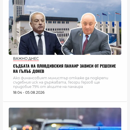
ВАЖНО ДНЕС
СЪДБАТА НА ПЛОВДИВСКИЯ ПАНАИР ЗАВИСИ ОТ РЕШЕНИЕ
НА ГЪЛЪБ ДОНЕВ
Ако финансовият министър откаже да подкрепи
съдебния иск на държавата, Геогри Гергов ще
придобие 79% от акците на панаира
18:04 - 05.08.2026