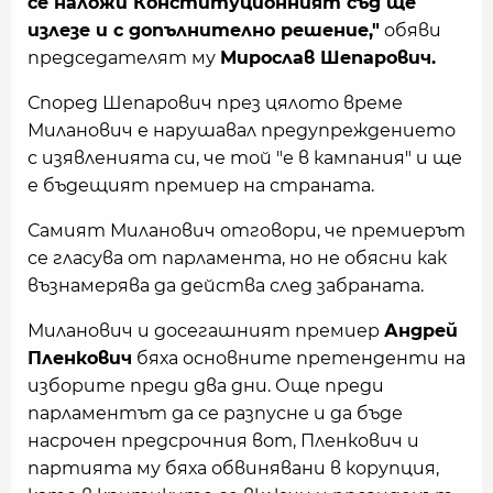
се наложи Конституционният съд ще
излезе и с допълнително решение,"
обяви
председателят му
Мирослав Шепарович.
Според Шепарович през цялото време
Миланович е нарушавал предупреждението
с изявленията си, че той "е в кампания" и ще
е бъдещият премиер на страната.
Самият Миланович отговори, че премиерът
се гласува от парламента, но не обясни как
възнамерява да действа след забраната.
Миланович и досегашният премиер
Андрей
Пленкович
бяха основните претенденти на
изборите преди два дни. Още преди
парламентът да се разпусне и да бъде
насрочен предсрочния вот, Пленкович и
партията му бяха обвинявани в корупция,