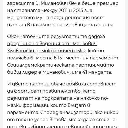
агресията ѝ. Миланович вече беше премиер
на страната между 2011 и 2015 г., а
мандатът му на президентския пост
изтича в началото на следващата година.
Окончателните резултатите дадоха
преднина на водения от Пленкович
Хърватски демократичен съюз,
който
получава 61 места в 151-местния парламент.
Социалдемократическата партия, чийто
бивш лидер е Миланович, има 41 мандата.
И двете партии обаче обявиха готовност
да формират правителство, като
разчитат на подкрепата на няколко по-
малки формации, които влизат в
парламента. Според анализатори, ако никой
от тях не успее в това, може да се стигне
до нови избори заедно с европейските през