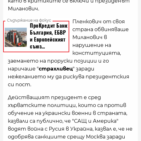
като в критиките се включи и президенът
Миланович.
Пленкович от своя
страна обвиняваше
Миланович в
нарушение на
конституцията,
заемането на проруски позиции и го
наричаше "
страхливец
" заради
нежеланието му да рискува президентския
си пост.
Действащият президент е сред
хърватските политици, които са против
обучение на украински военни в страната,
казвали са публично, че "САЩ и Америка"
водят война с Русия в Украйна, казвал е, че не
одобрява санкциите срещу Москва заради