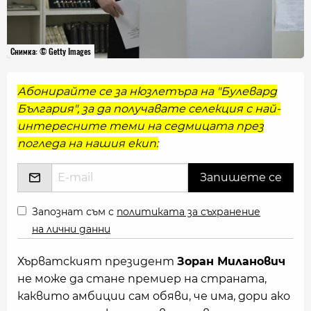
Снимка: © Getty Images
Абонирайте се за нюзлетъра на "Булевард
България", за да получавате селекция с най-
интересните теми на седмицата през
погледа на нашия екип:
Запознат съм с
политиката за съхранение
на лични данни
Хърватският президент
Зоран Миланович
не може да стане премиер на страната,
каквито амбиции сам обяви, че има, дори ако