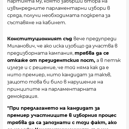
партията му, която завърши втора на
извънредните парламентарни избори в
сряда, получи необходимата подкрепа за
съставяне на кабинет.
Конституционният съд
вече предупреди
Миланович, че ако иска изобщо да участва в
предизборната кампания,
трябва да се
откаже от президентския пост,
а в петък
излезе и с решение, че той няма как да е
нито премиер, нито кандидат за такъв,
защото това би било в нарушение на
принципите на парламентарната
демокрация.
"При предлагането на кандидат за
премиер участниците в изборния процес
трябва да са запознати с този факт, ако