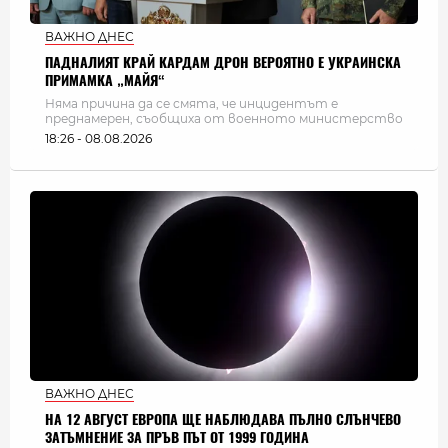
ВАЖНО ДНЕС
ПАДНАЛИЯТ КРАЙ КАРДАМ ДРОН ВЕРОЯТНО Е УКРАИНСКА
ПРИМАМКА „МАЙЯ“
Няма причина да се смята, че инцидентът е
преднамерен, съобщиха от военното министерство
18:26 - 08.08.2026
ВАЖНО ДНЕС
НА 12 АВГУСТ ЕВРОПА ЩЕ НАБЛЮДАВА ПЪЛНО СЛЪНЧЕВО
ЗАТЪМНЕНИЕ ЗА ПРЪВ ПЪТ ОТ 1999 ГОДИНА