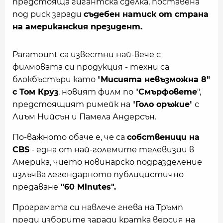
предстояща гигантска сделка, поставена
под риск заради
съдебен натиск от страна
на американския президент.
Paramount са известни най-вече с
филмовата си продукция - техни са
блокбъстъри като "
Мисията невъзможна 8"
с Том Круз
, новият филм по "
Смърфовете
",
предстоящият римейк на "
Голо оръжие
" с
Лиъм Нийсън и Памела Андерсън.
По-важното обаче е, че са
собственици на
CBS
- една от най-големите телевизии в
Америка, чието новинарско подразделение
излъчва легендарното публицистично
предаване
"60 Minutes".
Програмата си навлече гнева на Тръмп
преди изборите заради кратка версия на