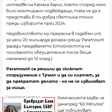
интервю на Камала Харис, което според него
било монтирано подвеждащо, така че да я
представи в по-добра светлина точно
преди изборите през 2024.
Недоволството му прерасна в съдебен иск
за цели 20 милиарда долара срещу Paramount
заради предаването (стойността на
поисканото обезщетение после беше
намалено до 10 млрд.).
Paramount са решили да сключат
споразумение с Тръмп и да си платят, за
да прекратят делото - но не се извиняват
за нищо.
Компанията казва, че
занапред "60 Minutes"
ще публикуват