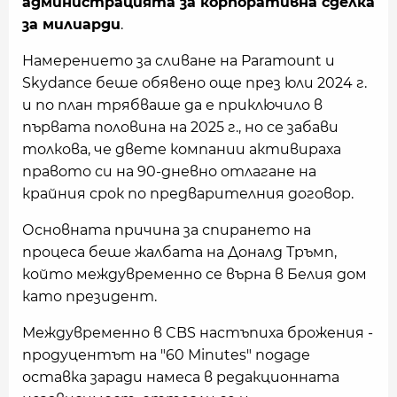
администрацията за корпоративна сделка
за милиарди
.
Намерението за сливане на Paramount и
Skydance беше обявено още през юли 2024 г.
и по план трябваше да е приключило в
първата половина на 2025 г., но се забави
толкова, че двете компании активираха
правото си на 90-дневно отлагане на
крайния срок по предварителния договор.
Основната причина за спирането на
процеса беше жалбата на Доналд Тръмп,
който междувременно се върна в Белия дом
като президент.
Междувременно в CBS настъпиха брожения -
продуцентът на "60 Minutes" подаде
оставка заради намеса в редакционната