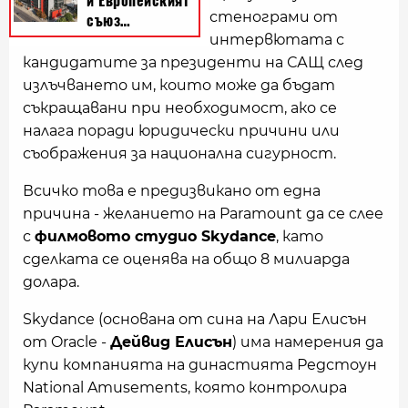
стенограми от
интервютата с
кандидатите за президенти на САЩ след
излъчването им, които може да бъдат
съкращавани при необходимост, ако се
налага поради юридически причини или
съображения за национална сигурност.
Всичко това е предизвикано от една
причина - желанието на Paramount да се слее
с
филмовото студио Skydance
, като
сделката се оценява на общо 8 милиарда
долара.
Skydance (основана от сина на Лари Елисън
от Oracle -
Дейвид Елисън
) има намерения да
купи компанията на династията Редстоун
National Amusements, която контролира