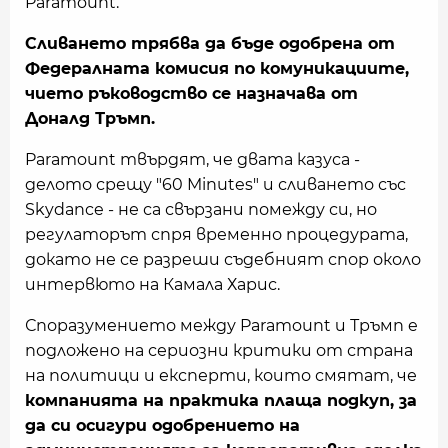
Paramount.
Сливането трябва да бъде одобрена от
Федералната комисия по комуникациите,
чието ръководство се назначава от
Доналд Тръмп.
Paramount твърдят, че двата казуса -
делото срещу "60 Minutes" и сливането със
Skydance - не са свързани помежду си, но
регулаторът спря временно процедурата,
докато не се разреши съдебният спор около
интервюто на Камала Харис.
Споразумението между Paramount и Тръмп e
подложено на сериозни критики от страна
на политици и експерти, които смятат, че
компанията на практика плаща подкуп, за
да си осигури одобрението на