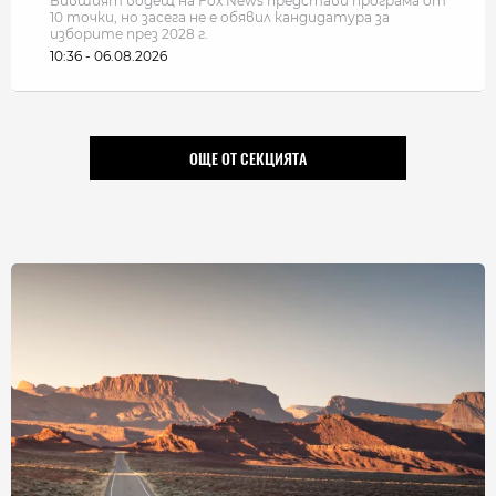
Бившият водещ на Fox News представи програма от
10 точки, но засега не е обявил кандидатура за
изборите през 2028 г.
10:36 - 06.08.2026
ОЩЕ ОТ СЕКЦИЯТА