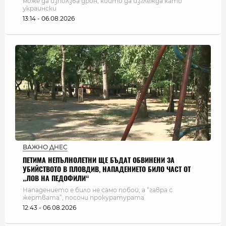
може да използва дрон, който да изглежда като
украински
13:14 - 06.08.2026
ВАЖНО ДНЕС
ПЕТИМА НЕПЪЛНОЛЕТНИ ЩЕ БЪДАТ ОБВИНЕНИ ЗА
УБИЙСТВОТО В ПЛОВДИВ, НАПАДЕНИЕТО БИЛО ЧАСТ ОТ
„ЛОВ НА ПЕДОФИЛИ“
Нападението е било не само побой, а “гавра с
жертвата”, посочи прокуратурата
12:43 - 06.08.2026