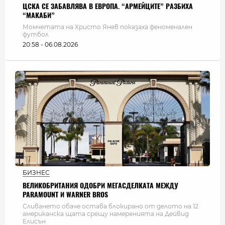
ЦСКА СЕ ЗАБАВЛЯВА В ЕВРОПА. “АРМЕЙЦИТЕ” РАЗБИХА
“МАКАБИ”
Момчетата на Христо Янев показаха феноменален
футбол
20:58 - 06.08.2026
БИЗНЕС
ВЕЛИКОБРИТАНИЯ ОДОБРИ МЕГАСДЕЛКАТА МЕЖДУ
PARAMOUNT И WARNER BROS
Сливането обаче остава блокирано от делото на 12
американска щата срещу намеренията на Дейвид
Елисън