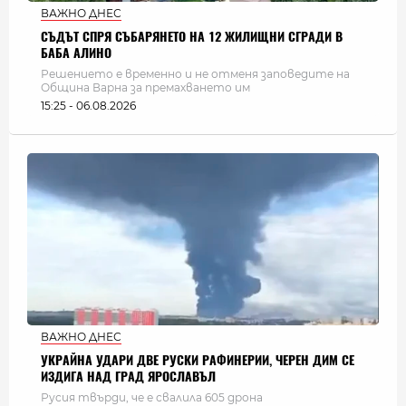
ВАЖНО ДНЕС
СЪДЪТ СПРЯ СЪБАРЯНЕТО НА 12 ЖИЛИЩНИ СГРАДИ В
БАБА АЛИНО
Решението е временно и не отменя заповедите на
Община Варна за премахването им
15:25 - 06.08.2026
ВАЖНО ДНЕС
УКРАЙНА УДАРИ ДВЕ РУСКИ РАФИНЕРИИ, ЧЕРЕН ДИМ СЕ
ИЗДИГА НАД ГРАД ЯРОСЛАВЪЛ
Русия твърди, че е свалила 605 дрона