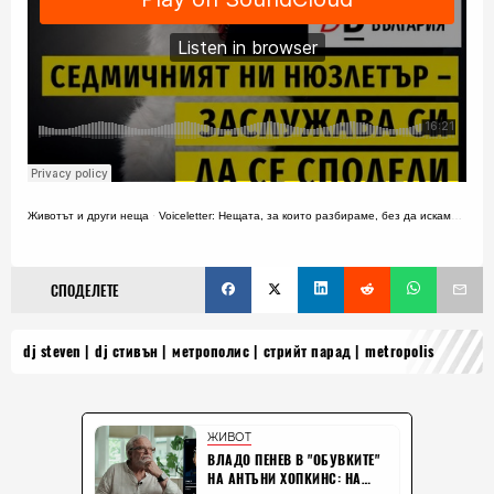
Животът и други неща
·
Voiceletter: Нещата, за които разбираме, без да искаме, Епизод 18
СПОДЕЛЕТЕ
dj steven
dj стивън
метрополис
стрийт парад
metropolis