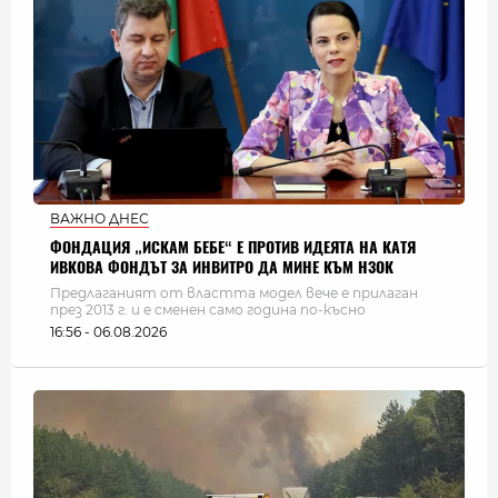
ВАЖНО ДНЕС
ФОНДАЦИЯ „ИСКАМ БЕБЕ“ Е ПРОТИВ ИДЕЯТА НА КАТЯ
ИВКОВА ФОНДЪТ ЗА ИНВИТРО ДА МИНЕ КЪМ НЗОК
Предлаганият от властта модел вече е прилаган
през 2013 г. и е сменен само година по-късно
16:56 - 06.08.2026