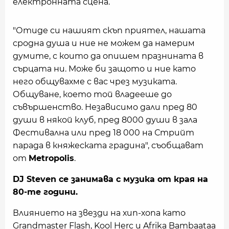
електронната сцена.
"Отиде си нашият скъп приятел, нашата
сродна душа и ние не можем да намерим
думите, с които да опишем празнината в
сърцата ни. Може би защото и ние като
него общувахме с вас чрез музиката.
Общуване, което той владееше до
съвършенство. Независимо дали пред 80
души в някой клуб, пред 8000 души в зала
Фестивална или пред 18 000 на Стрийт
парада в княжеската градина", съобщават
от
Metropolis
.
DJ Steven се занимава с музика от края на
80-те години.
Влиянието на звезди на хип-хопа като
Grandmaster Flash, Kool Herc и Afrika Bambaataa