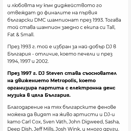
и любовта му към диджейството го
отвеждат до финалите на първия
български DMC шампионат през 1993. Тогава
той става шампион заедно с екипа си Tall,
Fat & Small.
През 1993 г. той е избран за най-добър DJ в
България - отличие, което печели и през
1994, 1997 и 2002.
През 1997 г. DJ Steven става съосновател
на движението Metropolis, което
организира партита с електронна денс
музика в цяла България.
Благодарение на тях българските фенове
можеха да видят на живо артисти и DJ-и
като Carl Cox, Sven Väth, John Digweed, Sasha,
Deep Dish, Jeff Mills, Josh Wink, и много други.