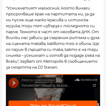
"Усмихнатият магьосник, който винаги
просрочваше края на партитата ни, за да
ни пусне още малко красива и истинска
музика, този път избърза с последното си
парче. Техното е част от неговата ДНК. От
всички нас зависи да съхраним ритъма и духа
на сцената такава, каквото той я обича. Ще
го пазим в сърцата си така, както е на тази
снимка – усмихнат и готов да подаде ръка на
всеки", казват от Metropolis в съобщението
за смъртта на DJ Steven.