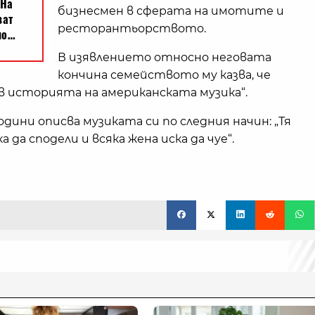
бизнесмен в сферата на имотите и
ресторантьорството.
В изявлението относно неговата
кончина семейството му казва, че
в историята на американската музика“.
дини описва музиката си по следния начин: „Тя
а да сподели и всяка жена иска да чуе“.