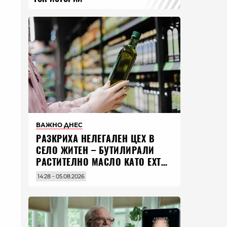
ВАЖНО ДНЕС
РАЗКРИХА НЕЛЕГАЛЕН ЦЕХ В
СЕЛО ЖИТЕН – БУТИЛИРАЛИ
РАСТИТЕЛНО МАСЛО КАТО EXTRA
VIRGIN ЗЕХТИН
14:28 - 05.08.2026