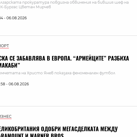
лгарската прокуратура повдигна обвинения на бившия шеф на
К-Бургас Цветан Мирчев
:14 - 06.08.2026
ПОРТ
СКА СЕ ЗАБАВЛЯВА В ЕВРОПА. “АРМЕЙЦИТЕ” РАЗБИХА
МАКАБИ”
мчетата на Христо Янев показаха феноменален футбол
:58 - 06.08.2026
ИЗНЕС
ЕЛИКОБРИТАНИЯ ОДОБРИ МЕГАСДЕЛКАТА МЕЖДУ
ARAMOUNT И WARNER BROS