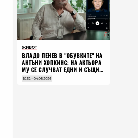
ЖИВОТ
ВЛАДO ПЕНЕВ В "ОБУВКИТЕ" НА
АНТЪНИ ХОПКИНС: НА АКТЬОРА
МУ СЕ СЛУЧВАТ ЕДНИ И СЪЩИ
НЕЩА ПО ЦЕЛИЯ СВЯТ
10:52 - 04.08.2026