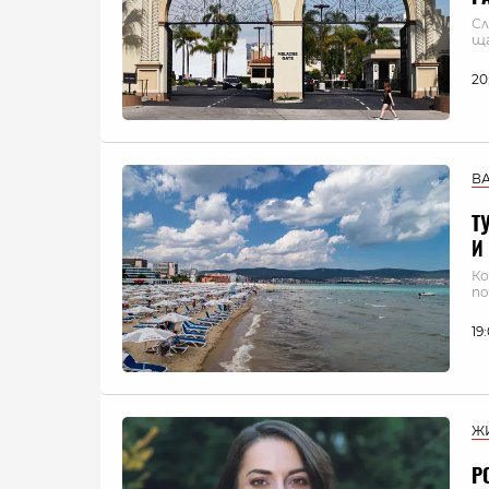
Сл
ща
20
В
Т
И
Ко
по
19
Ж
Р