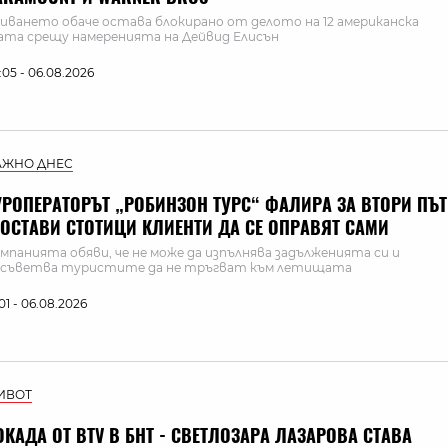
иването обаче остава блокирано от делото на 12 американска
та срещу намеренията на Дейвид Елисън
:05 - 06.08.2026
АЖНО ДНЕС
УРОПЕРАТОРЪТ „РОБИНЗОН ТУРС“ ФАЛИРА ЗА ВТОРИ ПЪТ
 ОСТАВИ СТОТИЦИ КЛИЕНТИ ДА СЕ ОПРАВЯТ САМИ
мпанията обяви, че не може да изпълнява задълженията си и
съветва туристите да не тръгват към летищата
:01 - 06.08.2026
ИВОТ
ОКАДА ОТ BTV В БНТ - СВЕТЛОЗАРА ЛАЗАРОВА СТАВА