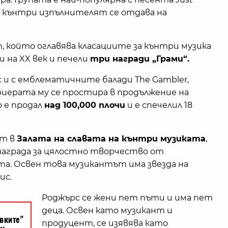
 ѝ кънтри изпълнителят се отдава на
т, който оглавява класациите за кънтри музика
и на XX век и печели
три награди „Грами“.
ас и с емблематичните балади The Gambler,
 Кариерата му се простира в продължение на
 е продал
над 100,000 плочи
и е спечелил 18
ет в
Залата на славата на кънтри музиката
,
 награда за цялостно творчество от
а. Освен това музикантът има звезда на
ис.
Роджърс се жени пет пъти и има пет
деца. Освен като музикант и
продуцент, се изявява като