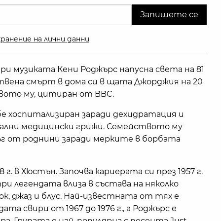
ранение на лични данни
ри музиката Кени Роджърс напусна света на 81
ствена смърт в дома си в щата Джорджия на 20
вото му, цитиран от BBC.
е хоспитализиран заради дехидратация и
иални медицински грижи. Семейството му
ъг от роднини заради мерките в борбата
8 г. в Хюстън. Започва кариерата си през 1957 г.
нтри легендата влиза в състава на няколко
ок, джаз и блус. Най-известната от тях е
дата свири от 1967 до 1976 г., а Роджърс е
ара. Групата е най-популярна с песента Just