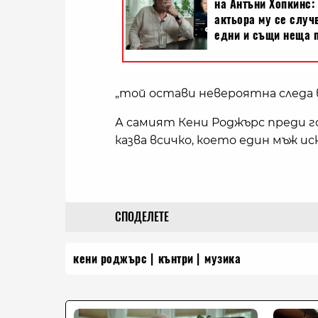
„той остави невероятна следа 
А самият Кени Роджърс преди го
казва всичко, което един мъж иск
СПОДЕЛЕТЕ
кени роджърс
кънтри
музика