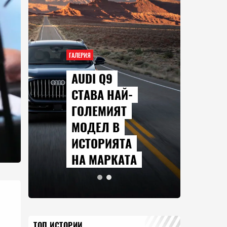
ГАЛЕРИЯ
ГАЛЕРИ
AUDI Q9
СЕР
СТАВА НАЙ-
КО
ГОЛЕМИЯТ
ГЛ
МОДЕЛ В
ПР
ИСТОРИЯТА
АВ
НА МАРКАТА
202
ТОП ИСТОРИИ