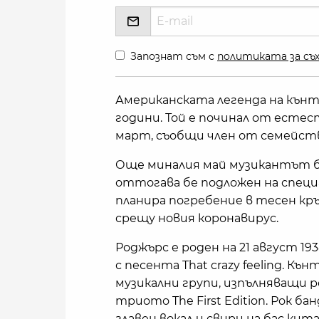
Запознат съм с
политиката за съх
Американската легенда на кънт
години. Той е починал от есте
март, съобщи член от семейст
Още миналия май музикантът б
оттогава бе подложен на спец
планира погребение в тесен кр
срещу новия коронавирус.
Роджърс е роден на 21 август 193
с песента That crazy feeling. Къ
музикални групи, изпълняващи р
триото The First Edition. Рок бан
главен вокал и свири на бас кит