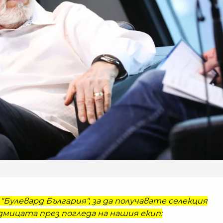
"Булевард България", за да получавате селекция
мицата през погледа на нашия екип: