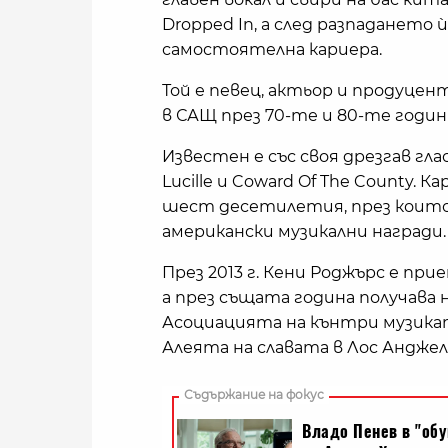
Dropped In, а след разпадането
самостоятелна кариера.
Той е певец, актьор и продуцен
в САЩ през 70-те и 80-те годин
Известен е със своя дрезгав гл
Lucille и Coward Of The County.
шест десетилетия, през които
американски музикални награди.
През 2013 г. Кени Роджърс е при
а през същата година получава
Асоциацията на кънтри музикат
Алеята на славата в Лос Анджел