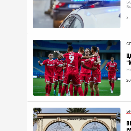
Бъ
Ви
21
С
Ц
“
Мо
20
Б
В
P