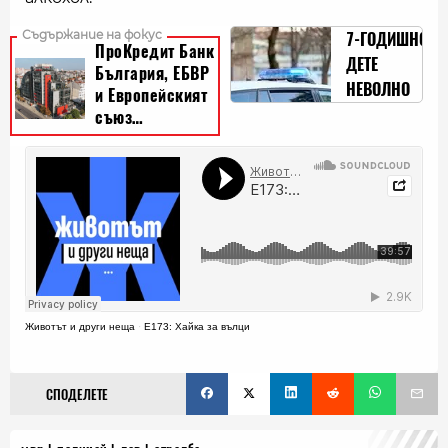
7-ГОДИШНО
ДЕТЕ
НЕВОЛНО
ЗАСТРЕЛЯ
БАЩА СИ -
ПОЛИЦАЙ,
СЪС
СЛУЖЕБНОТО
МУ ОРЪЖИЕ
Животът и други неща
·
Е173: Хайка за вълци
СПОДЕЛЕТЕ