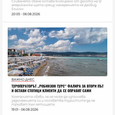
Сливането обаче остава блокирано от делото на 12
американска щата срещу намеренията на Дейвид
Елисън
20:05 - 06.08.2026
ВАЖНО ДНЕС
ТУРОПЕРАТОРЪТ „РОБИНЗОН ТУРС“ ФАЛИРА ЗА ВТОРИ ПЪТ
И ОСТАВИ СТОТИЦИ КЛИЕНТИ ДА СЕ ОПРАВЯТ САМИ
Компанията обяви, че не може да изпълнява
задълженията си и посъветва туристите да не
тръгват към летищата
19:01 - 06.08.2026