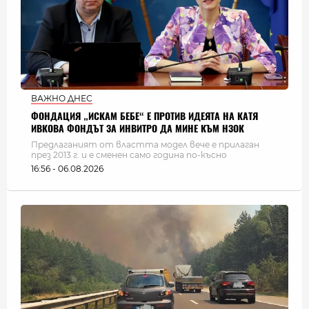
ВАЖНО ДНЕС
ФОНДАЦИЯ „ИСКАМ БЕБЕ“ Е ПРОТИВ ИДЕЯТА НА КАТЯ
ИВКОВА ФОНДЪТ ЗА ИНВИТРО ДА МИНЕ КЪМ НЗОК
Предлаганият от властта модел вече е прилаган
през 2013 г. и е сменен само година по-късно
16:56 - 06.08.2026