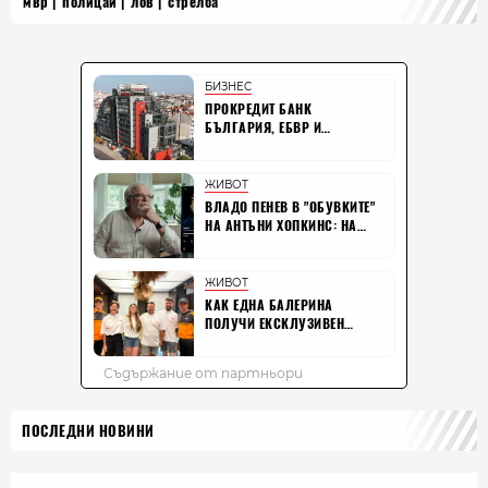
мвр
полицай
лов
стрелба
ПОСЛЕДНИ НОВИНИ