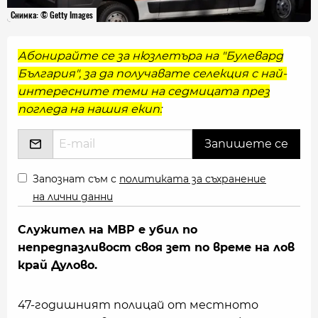
Снимка: © Getty Images
Абонирайте се за нюзлетъра на "Булевард
България", за да получавате селекция с най-
интересните теми на седмицата през
погледа на нашия екип:
Запознат съм с
политиката за съхранение
на лични данни
Служител на МВР е убил по
непредпазливост своя зет по време на лов
край Дулово.
47-годишният полицай от местното