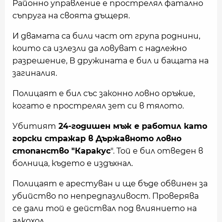
Районно управление е прострелял фатално
съпруга на своята дъщеря.
И двамата са били част от група роднини,
които са излезли да ловуват с надлежно
разрешение, В дружината е бил и бащата на
загиналия.
Полицаят е бил със законно ловно оръжие,
когато е прострелял зет си в тялото.
Убитият
24-годишен мъж е работил като
горски стражар в Държавното ловно
стопанство "Каракус
". Той е бил отведен в
болница, където е издъхнал.
Полицаят е арестуван и ще бъде обвинен за
убийство по непредпазливост. Проверява
се дали той е действал под влиянието на
алкохол.