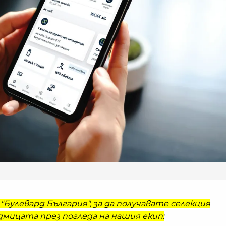
"Булевард България", за да получавате селекция
мицата през погледа на нашия екип: