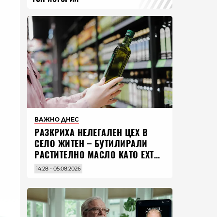
ВАЖНО ДНЕС
РАЗКРИХА НЕЛЕГАЛЕН ЦЕХ В
СЕЛО ЖИТЕН – БУТИЛИРАЛИ
РАСТИТЕЛНО МАСЛО КАТО EXTRA
VIRGIN ЗЕХТИН
14:28 - 05.08.2026