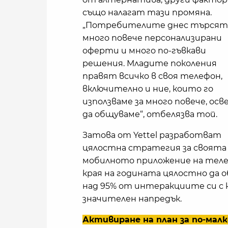
също налагат тази промяна.
„Потребителите днес търсят
много повече персонализирани
оферти и много по-гъвкави
решения. Младите поколения
правят всичко в своя телефон,
включително и ние, които го
използваме за много повече, осве
да общуваме“, отбелязва той.
Затова от Yettel разработват
цялостна стратегия за своята
мобилното приложение на телек
края на годината цялостно да
над 95% от интеракциите си с 
значителен напредък.
Активиране на план за по-мал