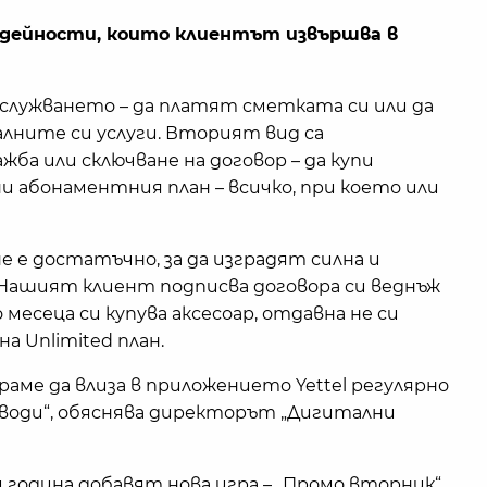
дейности, които клиентът извършва в
бслужването – да платят сметката си или да
лните си услуги. Вторият вид са
жба или сключване на договор – да купи
ени абонаментния план – всичко, при което или
е е достатъчно, за да изградят силна и
 „Нашият клиент подписва договора си веднъж
о месеца си купува аксесоар, отдавна не си
а Unlimited план.
аме да влиза в приложението Yettel регулярно
поводи“, обяснява директорът „Дигитални
и година добавят нова игра – „Промо вторник“.