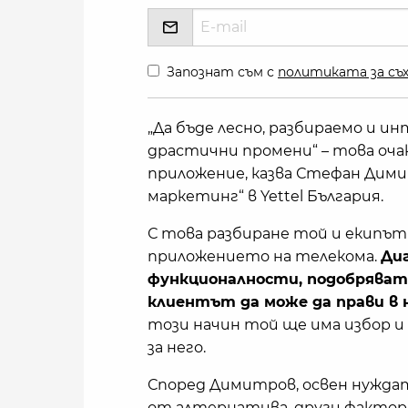
Запознат съм с
политиката за съх
„Да бъде лесно, разбираемо и ин
драстични промени“ – това оч
приложение, казва Стефан Дим
маркетинг“ в Yettel България.
С това разбиране той и екипъ
приложението на телекома.
Ди
функционалности, подобряват д
клиентът да може да прави в н
този начин той ще има избор и 
за него.
Според Димитров, освен нужда
от алтернатива, други фактор