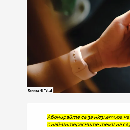
Снимка: © Yettel
Абонирайте се за нюзлетъра на 
с най-интересните теми на сед