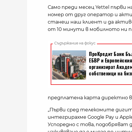
Само преди месец Yettel първи н
номер от друг оператор и актив
станеш наш клиент и да активи
от 10 минути в мобилното ни п
предплатена карта директно в
„Първи сред телекомите дигит
интегрирахме Google Pay и Appl
Успоредно с това, подобряват 
изживяване да е много по-инту