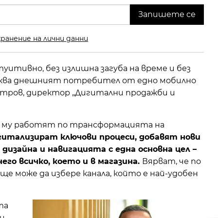
ранение на лични данни
туитивно, без излишна загуба на време и без
аква днешният потребител от едно мобилно
итров, директор „Дигитални продажби и
т му работят по трансформацията на
гитализират ключови процеси, добавят нови
изайна и навигацията с една основна цел –
его всичко, което и в магазина.
Вярват, че по
ще може да избере канала, който е най-удобен
та
и