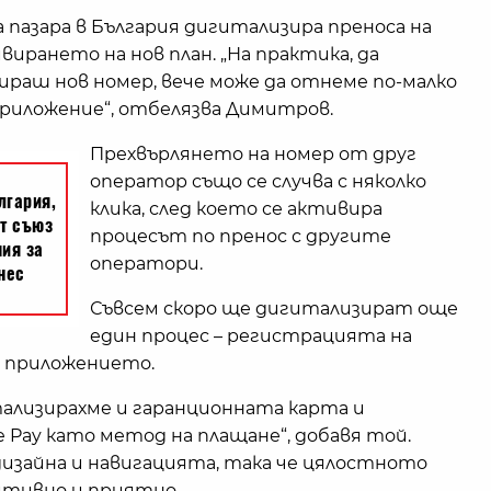
а пазара в България дигитализира преноса на
ирането на нов план. „На практика, да
раш нов номер, вече може да отнеме по-малко
риложение“, отбелязва Димитров.
Прехвърлянето на номер от друг
оператор също се случва с няколко
клика, след което се активира
процесът по пренос с другите
оператори.
Съвсем скоро ще дигитализират още
един процес – регистрацията на
 приложението.
ализирахме и гаранционната карта и
e Pay като метод на плащане“, добавя той.
дизайна и навигацията, така че цялостното
итивно и приятно.