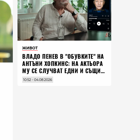
ЖИВОТ
ВЛАДO ПЕНЕВ В "ОБУВКИТЕ" НА
АНТЪНИ ХОПКИНС: НА АКТЬОРА
МУ СЕ СЛУЧВАТ ЕДНИ И СЪЩИ
НЕЩА ПО ЦЕЛИЯ СВЯТ
10:52 - 04.08.2026