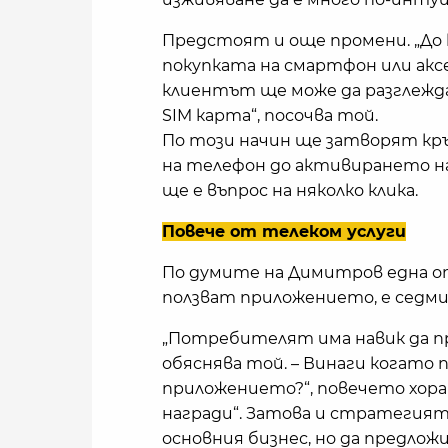
Предстоят и още промени. „До 
покупката на смартфон или акс
клиентът ще може да разглежда
SIM карта“, посочва той.
По този начин ще затворят кръ
на телефон до активирането на 
ще е въпрос на няколко клика.
Повече от телеком услуги
По думите на Димитров една о
ползват приложението, е седмич
„Потребителят има навик да пр
обяснява той. – Винаги когато
приложението?“, повечето хор
награди“. Затова и стратегията
основния бизнес, но да предлож