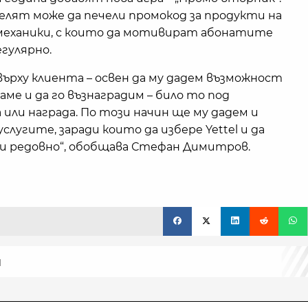
лят може да печели промокод за продукти на
 механики, с които да мотивират абонатите
гулярно.
 върху клиента – освен да му дадем възможност
каме и да го възнаградим – било то под
или награда. По този начин ще му дадем и
лугите, заради които да избере Yettel и да
и редовно“, обобщава Стефан Димитров.
я