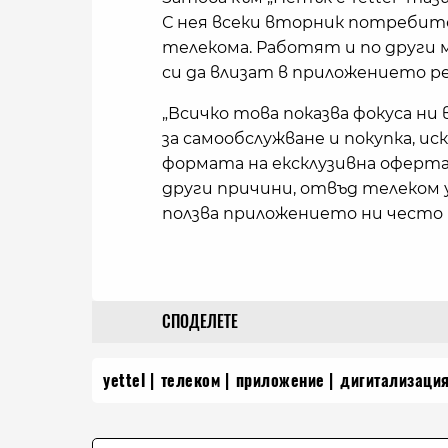
С нея всеки вторник потребите
телекома. Работят и по други
си да влизат в приложението ре
„Всичко това показва фокуса ни
за самообслужване и покупка, ис
формата на ексклузивна оферта 
други причини, отвъд телеком ус
ползва приложението ни често 
СПОДЕЛЕТЕ
yettel
телеком
приложение
дигитализаци