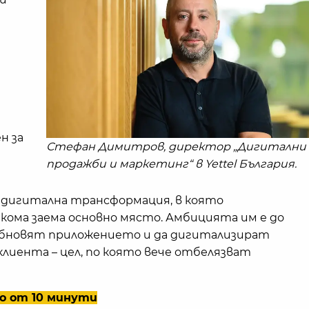
н за
Стефан Димитров, директор „Дигитални
продажби и маркетинг“ в Yettel България.
 дигитална трансформация, в която
ома заема основно място. Амбицията им е до
 обновят приложението и да дигитализират
клиента – цел, по която вече отбелязват
ко от 10 минути