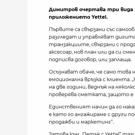
Димитров очертава три вида 
приложението Yettel.
Първите са свързани със самоо
разгледат и управляват дигита
транзакциите, свързани с прода
аксесоар, нов план или да си см
подписва договор, или заплаща.
Осъзнават обаче, че само това н
емоционална връзка с клиента.
на две години, веднъж на няколк
проверява сметката, защото е н
Единственият начин да го накар
е като го ангажираме с други 
продажби и маркетинг“.
Затова към „Петък с Yettel“ таз