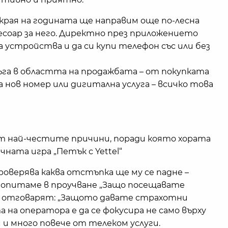
края на годината ще направим още по-лесна
есоар за него. Директно през приложението
 устройства и да си купи телефон със или без
га в областта на продажбата – от покупката
нов номер или дигитална услуга – всичко това
т най-честите причини, поради която хората
ната игра „Петък с Yettel“
оверява каква отстъпка ще му се падне –
 попитаме в проучване „Защо посещавате
а отговарят: „Защото давате страхотни
 на оператора е да се фокусира не само върху
и и много повече от телеком услуги.