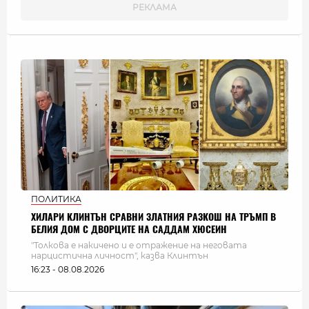
ПОЛИТИКА
ХИЛАРИ КЛИНТЪН СРАВНИ ЗЛАТНИЯ РАЗКОШ НА ТРЪМП В
БЕЛИЯ ДОМ С ДВОРЦИТЕ НА САДДАМ ХЮСЕИН
"Толкова е накичено и е отражение на неговата
нарцистична личност", казва Клинтън
16:23 - 08.08.2026