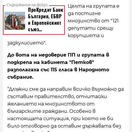
Целта на групата е
да постигне
мнозинство от "121
депутати срещу
корупцията и
задкулисието".
До вота на недоверие ПП и групата в
подкрепа на кабинета "Петков"
разполагаха със 115 гласа в Народното
събрание.
“Длъжни сме да направим всичко възможно да
съставим правителство, отчитайки
желанието на мнозинството от
българските граждани. Особено в
настоящата ситуация, при която не би
било отговорно да оставим държавата без