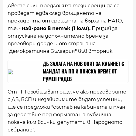
Двете сили предложиха тези срещи да се
проведат едва след връщането на
президента от срещата на върха на НАТО,
т.е. -
най-рано в петък (1 юли).
Призив за
отпускане на допълнително време за
преговори дойде и от страна на
"Демократична България" във вторник.
ДБ ЗАЛАГА НА НОВ ОПИТ ЗА КАБИНЕТ С
МАНДАТ НА ПП И ПОИСКА ВРЕМЕ ОТ
РУМЕН РАДЕВ
От ПП съобщават още, че ако преговорите
с ДБ, БСП и независимите бъдат успешни,
ще се предложи "състав на кабинета и план
за действие под формата на публична
покана към всички депутати в Народното
събрание".