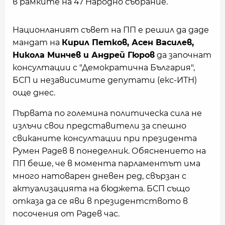
в рамките на 47 Народно събрание.
Национланият съвет на ПП е решил да даде
мандат на
Кирил Петков, Асен Василев,
Никола Минчев и Андрей Гюров
да започнат
консултации с "Демократична България",
БСП и независимите депутати (екс-ИТН)
още днес.
Първата по големина политическа сила не
излъчи свои представители за спешно
свиканите консултации при президента
Румен Радев в понеделник. Обяснението на
ПП беше, че в момента парламентът има
много натоварен дневен ред, свързан с
актуализацията на бюджета. БСП също
отказа да се яви в президентството в
посочения от Радев час.