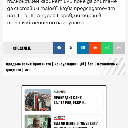
пълнокръвен кабинет или поне да опитаме
да съставим такъв”, казва председателят
на ПГ на ПП Андрей Гюров, цитиран в
прессъобщението на групата.
СПОДЕЛЕТЕ
продължаваме промяната
консултации
дб
бсп
независими
депутати
итн