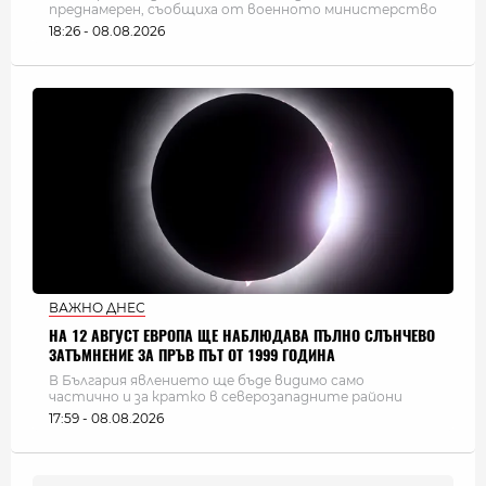
преднамерен, съобщиха от военното министерство
18:26 - 08.08.2026
ВАЖНО ДНЕС
НА 12 АВГУСТ ЕВРОПА ЩЕ НАБЛЮДАВА ПЪЛНО СЛЪНЧЕВО
ЗАТЪМНЕНИЕ ЗА ПРЪВ ПЪТ ОТ 1999 ГОДИНА
В България явлението ще бъде видимо само
частично и за кратко в северозападните райони
17:59 - 08.08.2026