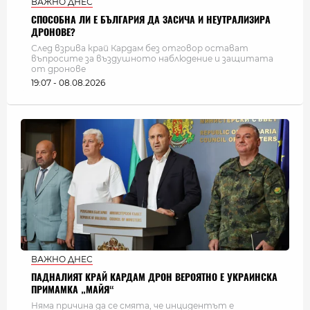
ВАЖНО ДНЕС
СПОСОБНА ЛИ Е БЪЛГАРИЯ ДА ЗАСИЧА И НЕУТРАЛИЗИРА
ДРОНОВЕ?
След взрива край Кардам без отговор остават
въпросите за въздушното наблюдение и защитата
от дронове
19:07 - 08.08.2026
ВАЖНО ДНЕС
ПАДНАЛИЯТ КРАЙ КАРДАМ ДРОН ВЕРОЯТНО Е УКРАИНСКА
ПРИМАМКА „МАЙЯ“
Няма причина да се смята, че инцидентът е