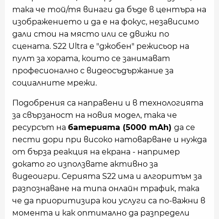
така че той/тя винаги да бъде в центъра на
изображението и да е на фокус, независимо
дали стои на място или се движи по
сцената. S22 Ultra е "джобен" режисьор на
пулт за хората, които се занимават
професионално с видеосъдържание за
социалните мрежи.
Подобрения са направени и в технологията
за свързаност на новия модел, така че
ресурсът на
батерията (5000 mAh)
да се
пести дори при високо натоварване и нужда
от бърза реакция на екрана - например
докато го използвате активно за
видеоигри. Серията S22 има и алгоритъм за
разпознаване на типа онлайн трафик, така
че да приоритизира кои услуги са по-важни в
момента и как оптимално да разпредели