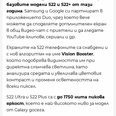
базовите модели S22 и S22+ от тази
година
. Samsung и Google си партнират в
приложението Duo, чрез което вече
можете да споделяте допълнителен екран
в общ видео-чат с приятели и да гледате
YouTube-клипове, сериали и др.
Екраните на S22 телефоните са снабдени и
с нов алгоритъм на име
Vision Booster
,
който подобрява видимостта им при
директна слънчева светлина, като
анализира средата и увеличава цветовия
контраст и променя осветеността на
всеки пиксел.
S22 Ultra и S22 Plus са с
до 1750 нита пикова
яркост
, което е най-високото ниво за модел
от Galaxy досега.