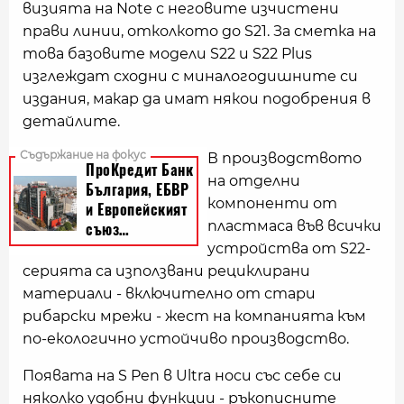
визията на Note с неговите изчистени
прави линии, отколкото до S21. За сметка на
това базовите модели S22 и S22 Plus
изглеждат сходни с миналогодишните си
издания, макар да имат някои подобрения в
детайлите.
В производството
на отделни
компоненти от
пластмаса във всички
устройства от S22-
серията са използвани рециклирани
материали - включително от стари
рибарски мрежи - жест на компанията към
по-екологично устойчиво производство.
Появата на S Pen в Ultra носи със себе си
няколко удобни функции - ръкописните