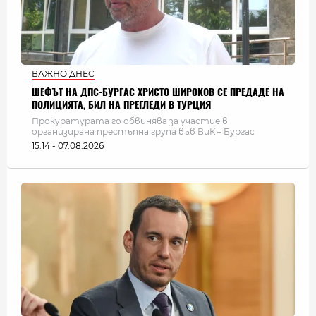
ВАЖНО ДНЕС
ШЕФЪТ НА ДПС-БУРГАС ХРИСТО ШИРОКОВ СЕ ПРЕДАДЕ НА
ПОЛИЦИЯТА, БИЛ НА ПРЕГЛЕДИ В ТУРЦИЯ
Прокуратурата го обвинява за участие в
организирана престъпна група във ВиК – Бургас
15:14 - 07.08.2026