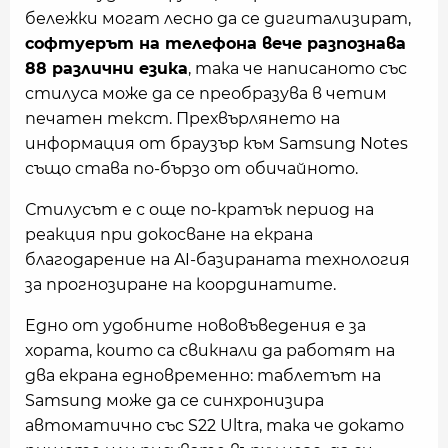
бележки могат лесно да се дигитализират,
софтуерът на телефона вече разпознава
88 различни езика
, така че написаното със
стилуса може да се преобразува в четим
печатен текст. Прехвърлянето на
информация от браузър към Samsung Notes
също става по-бързо от обичайното.
Стилусът е с още по-кратък период на
реакция при докосване на екрана
благодарение на AI-базираната технология
за прогнозиране на координатите.
Едно от удобните нововъведения е за
хората, които са свикнали да работят на
два екрана едновременно: таблетът на
Samsung може да се синхронизира
автоматично със S22 Ultra, така че докато