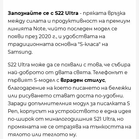
Запознайте се с S22 Ultra
- пряката връзка
между силата и продуктивност на премиум
линията Note, чийто последен модел се
появи през 2020 г., и удобствата на
традиционната основна "S-класа" на
Samsung.
S22 Ultra може да се похвали с това, че събира
най-доброто от двата свята. Телефонът е
първият S-модел с
вграден стилус
,
благодарение на което писането на бележки
или рисуването стават доста по-удобни.
Заради допълнителния модул за писалката S
Pen, корпусът на устройството е една идея
по-широк от миналогодишния S21 Ultra, но
промяната не се отразява на тънкостта на
тялото или теглото му.