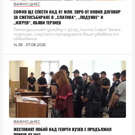
ВАЖНО ДНЕС
СОФИЯ ЩЕ СПЕСТИ НАД 81 МЛН. ЕВРО ОТ НОВИЯ ДОГОВОР
ЗА СМЕТОСЪБИРАНЕ В „СЛАТИНА“, „ПОДУЯНЕ“ И
„ИЗГРЕВ“, ОБЯВИ ТЕРЗИЕВ
Петгодишният договор с ДЗЗД „Чиста София“ вече е
подписан, след като процедурата беше забавена от
обжалвания
14:38 - 07.08.2026
ВАЖНО ДНЕС
ЖЕСТОКИЯТ ПОБОЙ НАД ГЕОРГИ КУЗЕВ Е ПРОДЪЛЖИЛ
ПОВЕЧЕ ОТ ЧАС