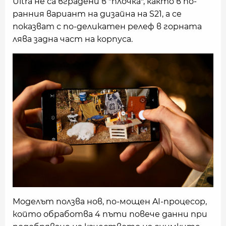
Ultra не са вградени в "плочка", както в по-
ранния вариант на дизайна на S21, а се
показват с по-деликатен релеф в горната
лява задна част на корпуса.
Моделът ползва нов, по-мощен AI-процесор,
който обработва 4 пъти повече данни при