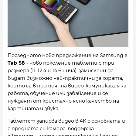
Последното ново предложение на Samsung е
Tab S8
- ново поколение таблети с три
размера (11, 12.4 и 14.6 инча), замислени да
бъдат възможно най-практични за хората,
които са в постоянна видео-комуникация за
работа, обучение или забавление и се
нуждаят от кристално ясно качество на
картината и звука.
Таблетът записва видео в 4K с основната и
с предната си камера, поддържа