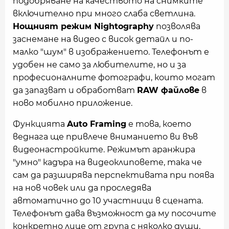
подобряване на качеството на снимките
включително при много слаба светлина.
Нощният режим Nightography
позволява
заснемане на видео с висок детайл и по-
малко "шум" в изображението. Телефонът е
удобен не само за любителите, но и за
професионалните фотографи, които могат
да запазват и обработват
RAW файлове
в
ново мобилно приложение.
Функцията
Auto Framing
е това, което
веднага ще привлече вниманието ви във
видеонастройките. Режимът аранжира
"умно" кадъра на видеоклиповете, така че
сам да разширява перспективата при поява
на нов човек или да проследява
автоматично до 10 участници в сцената.
Телефонът дава възможност да му посочите
конкретно лице от група с няколко души,