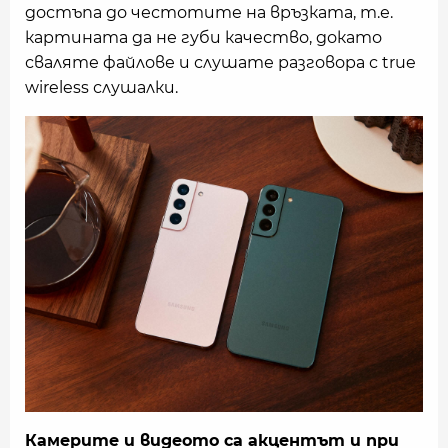
достъпа до честотите на връзката, т.е.
картината да не губи качество, докато
сваляте файлове и слушате разговора с true
wireless слушалки.
Камерите и видеото са акцентът и при