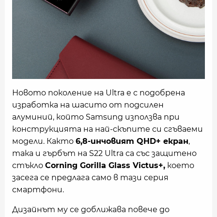
Новото поколение на Ultra е с подобрена
изработка на шасито от подсилен
алуминий, който Samsung използва при
конструкцията на най-скъпите си сгъваеми
модели. Както
6,8-инчовият QHD+ екран
,
така и гърбът на S22 Ultra са със защитено
стъкло
Corning Gorilla Glass Victus+,
което
засега се предлага само в тази серия
смартфони.
Дизайнът му се доближава повече до