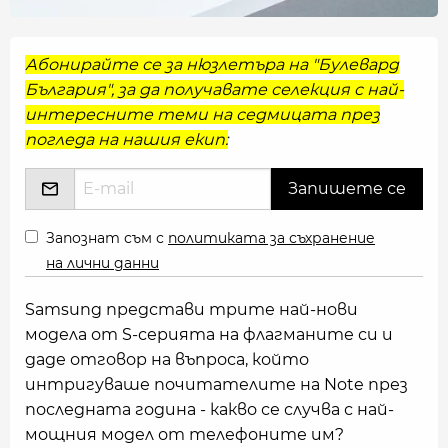
Абонирайте се за нюзлетъра на "Булевард
България", за да получавате селекция с най-
интересните теми на седмицата през
погледа на нашия екип:
Запознат съм с
политиката за съхранение
на лични данни
Samsung представи трите най-нови
модела от S-серията на флагманите си и
даде отговор на въпроса, който
интригуваше почитателите на Note през
последната година - какво се случва с най-
мощния модел от телефоните им?