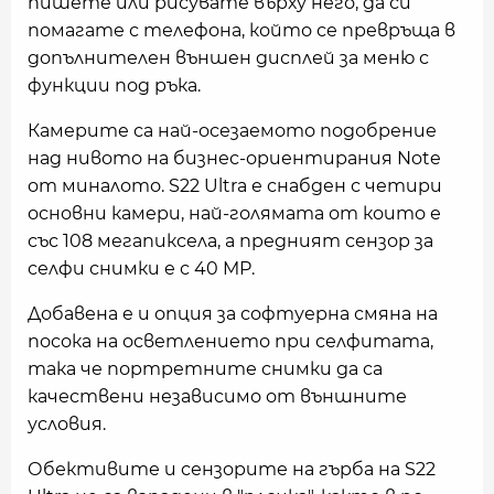
пишете или рисувате върху него, да си
помагате с телефона, който се превръща в
допълнителен външен дисплей за меню с
функции под ръка.
Камерите са най-осезаемото подобрение
над нивото на бизнес-ориентирания Note
от миналото. S22 Ultra е снабден с четири
основни камери, най-голямата от които е
със 108 мегапиксела, а предният сензор за
селфи снимки е с 40 MP.
Добавена е и опция за софтуерна смяна на
посока на осветлението при селфитата,
така че портретните снимки да са
качествени независимо от външните
условия.
Обективите и сензорите на гърба на S22