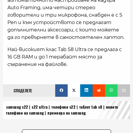
автоматичното настройване на кадъра
Auto Framing, има четири стерео
говорители и три микрофона, снабден е с S
Pen и към устройството се предлагат
допълнителни аксесоари, с които можете
да го превърнете в самостоятелен лаптоп.
Най-високият клас Tab S8 Ultra се предлага с
16 GB RAM и до 1 терабайт място за
съхранение на файлове.
СПОДЕЛЕТЕ
samsung s22
s22 ultra
телефони s22
таблет tab s8
новите
телефони на samsung
премиера на samsung