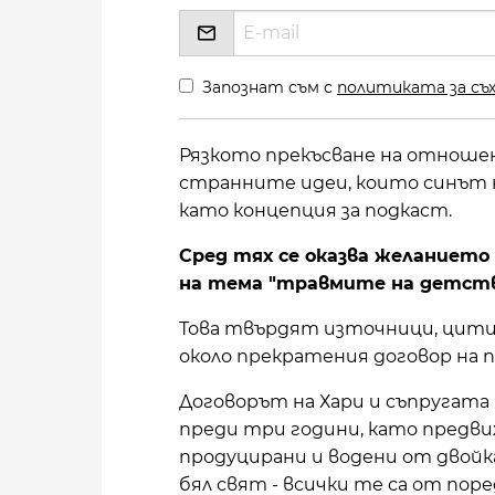
Запознат съм с
политиката за съх
Рязкото прекъсване на отношен
странните идеи, които синът н
като концепция за подкаст.
Сред тях се оказва желанието
на тема "травмите на детст
Това твърдят източници, цитир
около прекратения договор на 
Договорът на Хари и съпругата
преди три години, като предви
продуцирани и водени от двойка
бял свят - всички те са от по