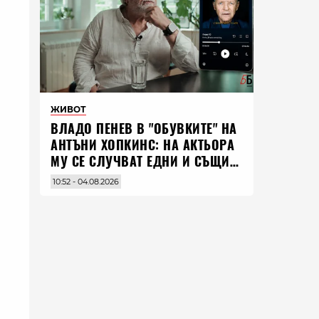
ЖИВОТ
ВЛАДO ПЕНЕВ В "ОБУВКИТЕ" НА
АНТЪНИ ХОПКИНС: НА АКТЬОРА
МУ СЕ СЛУЧВАТ ЕДНИ И СЪЩИ
НЕЩА ПО ЦЕЛИЯ СВЯТ
10:52 - 04.08.2026