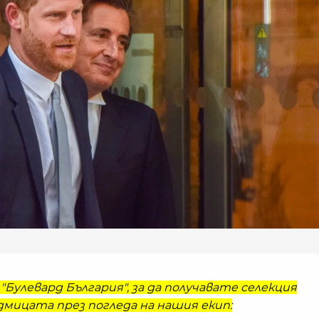
"Булевард България", за да получавате селекция
мицата през погледа на нашия екип: