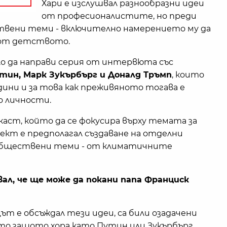
Хари е изслушвал разнообразни идеи
от професионалистите, но преди
ствени теми - включително намерението му да
 от детството.
о да направи серия от интервюта със
тин, Марк Зукърбърг и Доналд Тръмп
, които
дини и за това как преживяното тогава е
о личности.
дкаст, който да се фокусира върху темата за
кт е предполагал създаване на отделни
 обществени теми - от климатичните
явал, че ще може да покани папа Франциск
ът е обсъждал тези идеи, са били озадачени
то защото хора като Путин или Зукърбърг