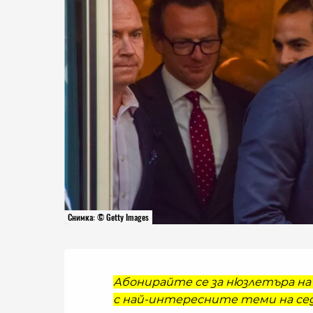
Снимка: © Getty Images
Абонирайте се за нюзлетъра на 
с най-интересните теми на сед