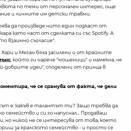
вюта по теми от персонален интерес, още
ание и личните им детски травми.
пява да произведе нито един подкаст от
кара като част от сделката си със Spotify. A
о взаимно съгласие".
Хари и Меган бяха засилени и от крайните
мънс
, който ги нарече "мошеници" и намекна, че
най-добрите идеи", споделени от принца в
оментира, че се срамува от факта, че дели
осът е: какъв е талантът ти? Защо трябва да
ко семейство и си го напуснал... Продаваш
, но никой не се интересува от това, което
вориш за кралското семейство - и просто се