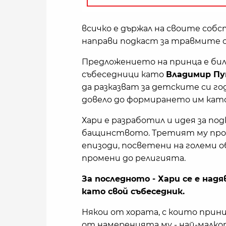
всичко е държал на своите соб
направи подкаст за травмите
Предложението на принца е бил
събеседници като
Владимир Пу
да разказват за детските си го
довело до формирането им кат
Хари е разработил и идея за по
бащинството. Третият му прое
епизоди, посветени на големи
промени до религията.
За последното - Хари се е над
като свой събеседник.
Някои от хората, с които принц
от намеренията му - най-малко