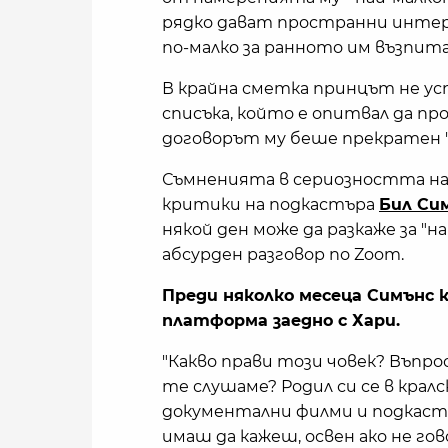
рядко дават пространни интер
по-малко за ранното им възпит
В крайна сметка принцът не ус
списъка, който е опитвал да про
договорът му беше прекратен "п
Съмненията в сериозността на 
критики на подкастъра
Бил Си
някой ден може да разкаже за "
абсурден разговор по Zoom.
Преди няколко месеца Симънс к
платформа заедно с Хари.
"Какво прави този човек? Въпр
те слушаме? Родил си се в кралс
документални филми и подкасти
имаш да кажеш, освен ако не го