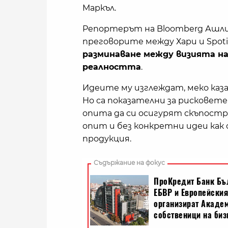
Маркъл.
Репортерът на Bloomberg Ашли К
преговорите между Хари и Spoti
разминаване между визията на 
реалността
.
Идеите му изглеждат, меко каза
Но са показателни за рискове
опита да си осигурят скъпостр
опит и без конкретни идеи как 
продукция.