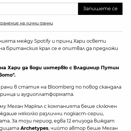
ранение на лични данни
ията между Spotify и принц Хари освети
а британския крал се е опитвал да предложи
 на Хари да води интервю с Владимир Путин
вото".
ани в статия на Bloomberg по повод скандала
принца и аудиоплатформата.
 му Меган Маркъл с компанията беше сключен
ждаше няколко различни подкаст-серии,
та. За този период, едва 12 епизода виждат
редицата
Archetypes
, чийто автор беше Меган