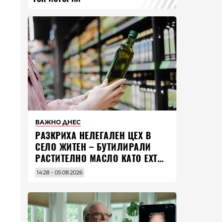
ВАЖНО ДНЕС
РАЗКРИХА НЕЛЕГАЛЕН ЦЕХ В
СЕЛО ЖИТЕН – БУТИЛИРАЛИ
РАСТИТЕЛНО МАСЛО КАТО EXTRA
VIRGIN ЗЕХТИН
14:28 - 05.08.2026