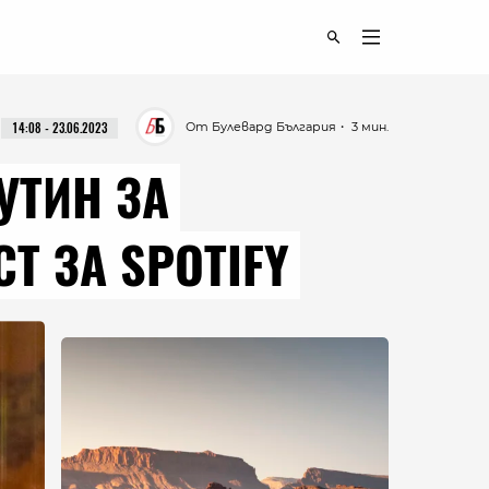
От Булевард България
・ 3 мин.
14:08 - 23.06.2023
УТИН ЗА
Т ЗА SPOTIFY