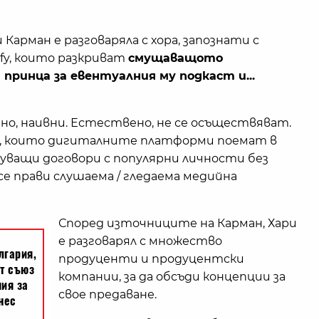
арман е разговаряла с хора, запознати с
fy, които разкриват
смущаващото
принца за евентуалния му подкаст и...
но, наивни. Естествено, не се осъществяват.
те, които дигиталните платформи поемат в
уващи договори с популярни личности без
се прави слушаема / гледаема медийна
Според източниците на Карман, Хари
е разговарял с множество
продуценти и продуцентски
компании, за да обсъди концепции за
свое предаване.