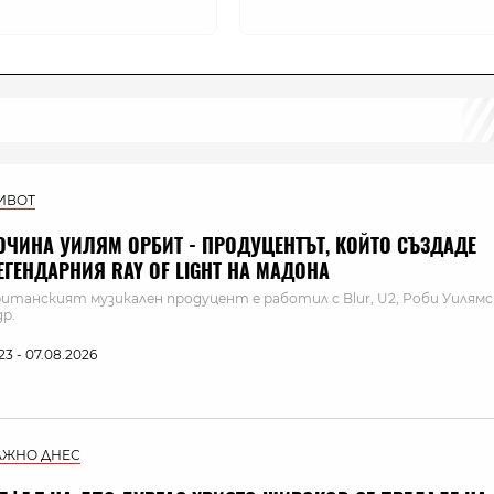
ИВОТ
ОЧИНА УИЛЯМ ОРБИТ - ПРОДУЦЕНТЪТ, КОЙТО СЪЗДАДЕ
ЕГЕНДАРНИЯ RAY OF LIGHT НА МАДОНА
итанският музикален продуцент е работил с Blur, U2, Роби Уилямс
др.
:23 - 07.08.2026
АЖНО ДНЕС