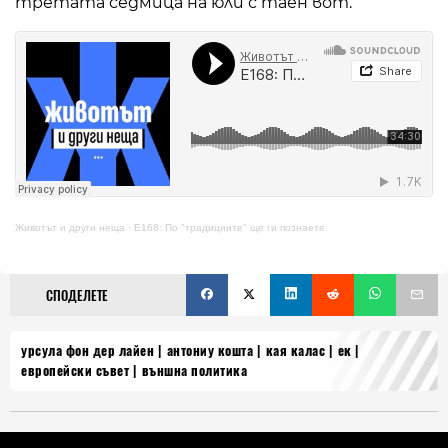
третата седмица на юли с таен вот.
Животът и други неща
·
E168: По "традициите" ще ги познаете
СПОДЕЛЕТЕ
урсула фон дер лайен
антониу кошта
кая калас
ек
европейски съвет
външна политика