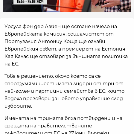
15:55 - 25.06.2024
Урсула фон дер Лайен ще остане начело на
Европейската комисия, социалистът от
Португалия Антониу Коща ще оглави
Европейския съвет, а премиерът на Естония
Кая Калас ще отговаря за външната политика
на ЕС.
Това е решението, около което са се
споразумяли шестимата лидери от три от
най-големи партийни семейства в ЕС, които
водеха преговори за новото управление след
изборите.
Имената на тримата бяха потвърдени и на
срещата на правителствените
ръководители от ЕС на 27 юни, въпреки