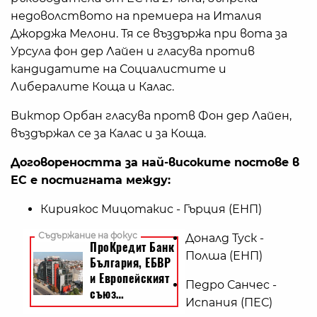
недоволството на премиера на Италия
Джорджа Мелони. Тя се въздържа при вота за
Урсула фон дер Лайен и гласува против
кандидатите на Социалистите и
Либералите Коща и Калас.
Виктор Орбан гласува протв Фон дер Лайен,
въздържал се за Калас и за Коща.
Договореността за най-високите постове в
ЕС е постигната между:
Кириякос Мицотакис - Гърция (ЕНП)
Доналд Туск -
Полша (ЕНП)
Педро Санчес -
Испания (ПЕС)