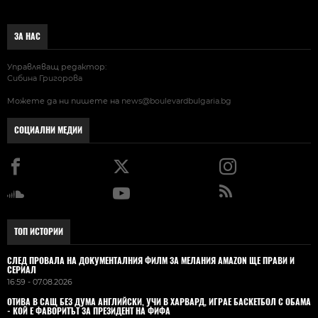
ЗА НАС
Управляващ редактор:
Сибина Григорова
Можете да ни пишете на
news@boulevardbulgaria.bg
СОЦИАЛНИ МЕДИИ
ТОП ИСТОРИИ
СЛЕД ПРОВАЛА НА ДОКУМЕНТАЛНИЯ ФИЛМ ЗА МЕЛАНИЯ AMAZON ЩЕ ПРАВИ И
СЕРИАЛ
16:59 - 07.08.2026
ОТИВА В САЩ БЕЗ ДУМА АНГЛИЙСКИ, УЧИ В ХАРВАРД, ИГРАЕ БАСКЕТБОЛ С ОБАМА
- КОЙ Е ФАВОРИТЪТ ЗА ПРЕЗИДЕНТ НА ФИФА