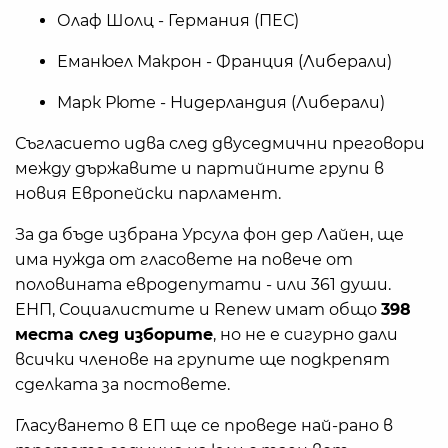
Олаф Шолц - Германия (ПЕС)
Еманюел Макрон - Франция (Либерали)
Марк Рюте - Нидерландия (Либерали)
Съгласието идва след двуседмични преговори
между държавите и партийните групи в
новия Европейски парламент.
За да бъде избрана Урсула фон дер Лайен, ще
има нужда от гласовете на повече от
половината евродепутати - или 361 души.
ЕНП, Социалистите и Renew имат общо
398
места след изборите
, но не е сигурно дали
всички членове на групите ще подкрепят
сделката за постовете.
Гласуването в ЕП ще се проведе най-рано в