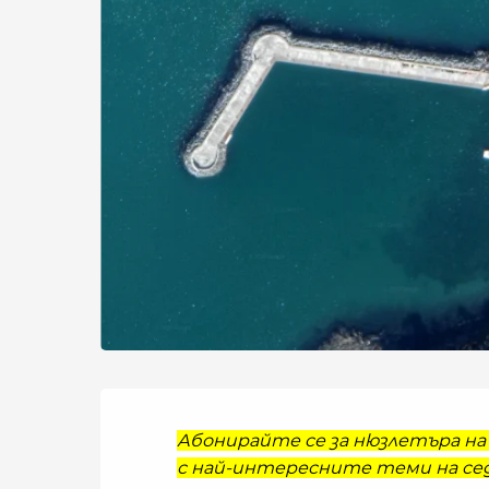
Абонирайте се за нюзлетъра на 
с най-интересните теми на сед