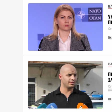
В
У
П
Ст
19
В
П
З
Сп
по
18