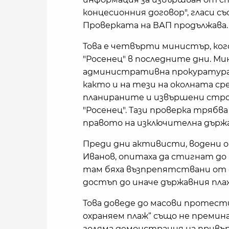
концесионния договор", гласи 
Проверката на ВАП продължава.
Това е четвърти министър, ког
"Росенец" в последните дни. М
административна прокуратура
както и на тези на околната ср
планираните и извършени стро
"Росенец". Тази проверка трябв
правото на изключителна държа
Преди дни активисти, водени о
Иванов, опитаха да стигнат до 
там бяха възпрепятствани от о
достъп до иначе държавния пла
Това доведе до масови протест
охраняем плаж“ също не премин
голяма демонстрация на привър