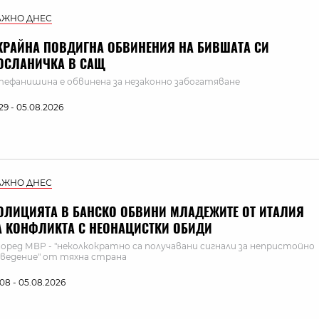
АЖНО ДНЕС
КРАЙНА ПОВДИГНА ОБВИНЕНИЯ НА БИВШАТА СИ
ОСЛАНИЧКА В САЩ
ефанишина е обвинена за незаконно забогатяване
:29 - 05.08.2026
АЖНО ДНЕС
ОЛИЦИЯТА В БАНСКО ОБВИНИ МЛАДЕЖИТЕ ОТ ИТАЛИЯ
А КОНФЛИКТА С НЕОНАЦИСТКИ ОБИДИ
оред МВР - "неколкократно са получавани сигнали за непристойно
ведение" от тяхна страна
:08 - 05.08.2026