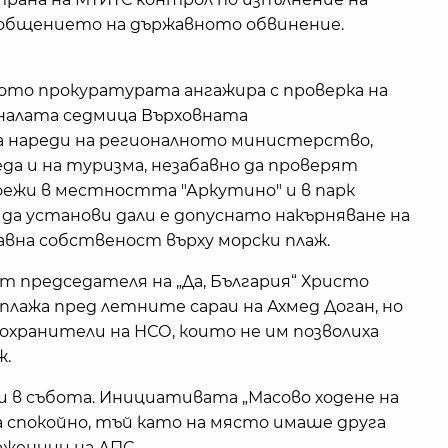
съобщението на държавното обвинение.
ото прокуратурата ангажира с проверка на
иналата седмица Върховната
 нареди на регионалното министерство,
еда и на туризма, незабавно да проверят
ежи в местността "Аркутино" и в парк
а да установи дали е допуснато накърняване на
вна собственост върху морски плаж.
т председателя на „Да, България“ Христо
плажа пред летните сараи на Ахмед Доган, но
хранители на НСО, които не им позволиха
ж.
и в събота. Инициативата „Масово ходене на
а спокойно, тъй като на място имаше друга
женици на ДПС.