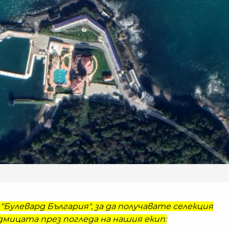
"Булевард България", за да получавате селекция
мицата през погледа на нашия екип: