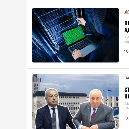
В
П
А
Ма
ха
18
В
С
Н
Ак
дъ
18