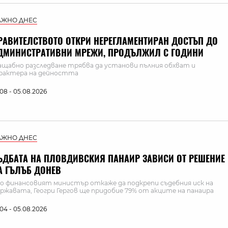
АЖНО ДНЕС
РАВИТЕЛСТВОТО ОТКРИ НЕРЕГЛАМЕНТИРАН ДОСТЪП ДО
ДМИНИСТРАТИВНИ МРЕЖИ, ПРОДЪЛЖИЛ С ГОДИНИ
щабно разследване трябва да установи пълния обхват и
рактера на дейността
:08 - 05.08.2026
АЖНО ДНЕС
ЪДБАТА НА ПЛОВДИВСКИЯ ПАНАИР ЗАВИСИ ОТ РЕШЕНИЕ
А ГЪЛЪБ ДОНЕВ
о финансовият министър откаже да подкрепи съдебния иск на
ржавата, Геогри Гергов ще придобие 79% от акците на панаира
:04 - 05.08.2026