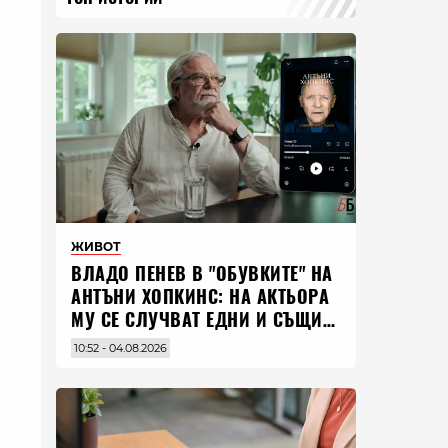
ЖИВОТ
ВЛАДO ПЕНЕВ В "ОБУВКИТЕ" НА
АНТЪНИ ХОПКИНС: НА АКТЬОРА
МУ СЕ СЛУЧВАТ ЕДНИ И СЪЩИ
НЕЩА ПО ЦЕЛИЯ СВЯТ
10:52 - 04.08.2026