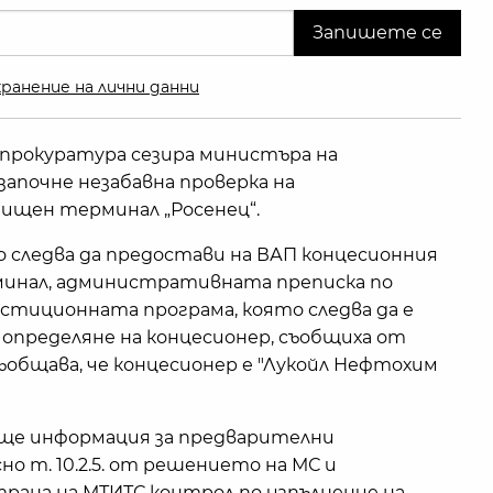
ранение на лични данни
прокуратура сезира министъра на
започне незабавна проверка на
ищен терминал „Росенец“.
 следва да предостави на ВАП концесионния
инал, административната преписка по
естиционната програма, която следва да е
 определяне на концесионер, съобщиха от
ъобщава, че концесионер е "Лукойл Нефтохим
още информация за предварителни
но т. 10.2.5. от решението на МС и
рана на МТИТС контрол по изпълнение на