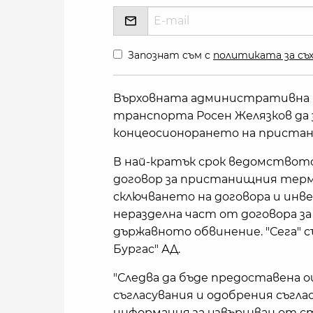
Запознат съм с
политиката за съх
Върховната административна 
транспорта Росен Желязков да 
концеосионорането на пристан
В най-кратък срок ведомството
договор за пристанищния терм
сключването на договора и инв
неразделна част от договора за
държавното обвинение. "Сега" с
Бургас" АД.
"Следва да бъде предоставена 
съгласувания и одобрения съглас
информация за извършван от ст