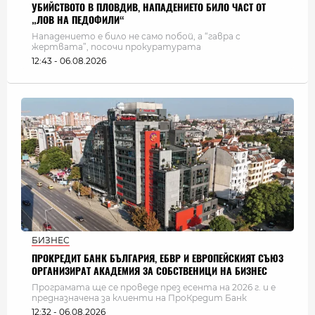
УБИЙСТВОТО В ПЛОВДИВ, НАПАДЕНИЕТО БИЛО ЧАСТ ОТ
„ЛОВ НА ПЕДОФИЛИ“
Нападението е било не само побой, а “гавра с
жертвата”, посочи прокуратурата
12:43 - 06.08.2026
БИЗНЕС
ПРОКРЕДИТ БАНК БЪЛГАРИЯ, ЕБВР И ЕВРОПЕЙСКИЯТ СЪЮЗ
ОРГАНИЗИРАТ АКАДЕМИЯ ЗА СОБСТВЕНИЦИ НА БИЗНЕС
Програмата ще се проведе през есента на 2026 г. и е
предназначена за клиенти на ПроКредит Банк
12:32 - 06.08.2026