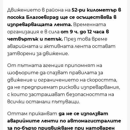
Движението в района на
52-ри километър в
посока Благоевград ще се осъществява в
изпреварващата лента.
Временната
организация е в сила
от 9 ч. до 12 часа в
четвъртък и петък.
През това време
аварийната и активната лента остават
затворени за движение.
От пътната агенция припомнят на
шофьорите да спазват правилата за
движение и ограничението на скоростта,
да не предприемат рискови изпреварвания,
с които застрашават безопасността на
всички останали пътуващи.
Оттам приканват
да не се използват
аварийните ленти по автомагистралите
за по-бързо придвижване при натоварен