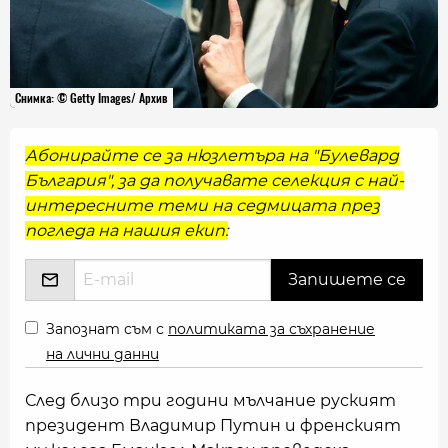
Снимка: © Getty Images/ Архив
Абонирайте се за нюзлетъра на "Булевард
България", за да получавате селекция с най-
интересните теми на седмицата през
погледа на нашия екип:
Запознат съм с
политиката за съхранение
на лични данни
След близо три години мълчание руският
президент Владимир Путин и френският