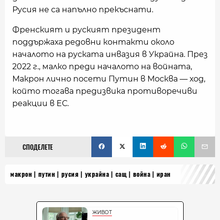
Русия не са напълно прекъснати.
Френският и руският президент
поддържаха редовни контакти около
началото на руската инвазия в Украйна. През
2022 г., малко преди началото на войната,
Макрон лично посети Путин в Москва — ход,
който тогава предизвика противоречиви
реакции в ЕС.
СПОДЕЛЕТЕ
макрон
путин
русия
украйна
сащ
война
иран