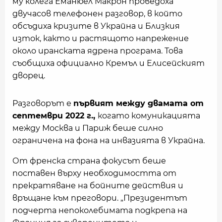
му колега Еманюел Макрон проведоха
двучасов телефонен разговор, в който
обсъдиха кризите в Украйна и Близкия
изток, както и растящото напрежение
около иранската ядрена програма. Това
съобщиха официално Кремъл и Елисейският
дворец.
Разговорът е
първият между двамата от
септември 2022 г.,
когато комуникацията
между Москва и Париж беше силно
ограничена на фона на инвазията в Украйна.
От френска страна фокусът беше
поставен върху необходимостта от
прекратяване на бойните действия и
връщане към преговори. „Президентът
подчерта непоколебимата подкрепа на