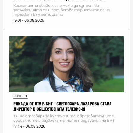
Компанията обяви, че не може да изпълнява
задълженията си и посъветва туристите да не
тръгват към летищата
19:01 - 06.08.2026
ЖИВОТ
РОКАДА ОТ BTV В БНТ - СВЕТЛОЗАРА ЛАЗАРОВА СТАВА
ДИРЕКТОР В ОБЩЕСТВЕНАТА ТЕЛЕВИЗИЯ
Тя ще отговаря за културните, образователните,
социалните и развлекателните предавания на БНТ
17:44 - 06.08.2026