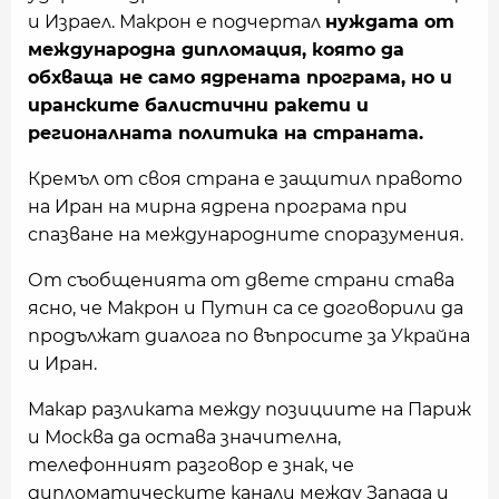
и Израел. Макрон е подчертал
нуждата от
международна дипломация, която да
обхваща не само ядрената програма, но и
иранските балистични ракети и
регионалната политика на страната.
Кремъл от своя страна е защитил правото
на Иран на мирна ядрена програма при
спазване на международните споразумения.
От съобщенията от двете страни става
ясно, че Макрон и Путин са се договорили да
продължат диалога по въпросите за Украйна
и Иран.
Макар разликата между позициите на Париж
и Москва да остава значителна,
телефонният разговор е знак, че
дипломатическите канали между Запада и