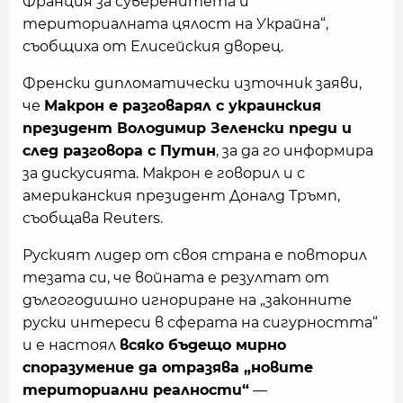
Франция за суверенитета и
териториалната цялост на Украйна“,
съобщиха от Елисейския дворец.
Френски дипломатически източник заяви,
че
Макрон е разговарял с украинския
президент Володимир Зеленски преди и
след разговора с Путин
, за да го информира
за дискусията. Макрон е говорил и с
американския президент Доналд Тръмп,
съобщава Reuters.
Руският лидер от своя страна е повторил
тезата си, че войната е резултат от
дългогодишно игнориране на „законните
руски интереси в сферата на сигурността“
и е настоял
всяко бъдещо мирно
споразумение да отразява „новите
териториални реалности“
—