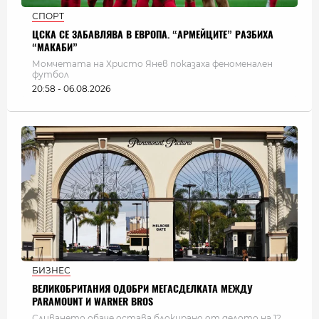
СПОРТ
ЦСКА СЕ ЗАБАВЛЯВА В ЕВРОПА. “АРМЕЙЦИТЕ” РАЗБИХА
“МАКАБИ”
Момчетата на Христо Янев показаха феноменален
футбол
20:58 - 06.08.2026
БИЗНЕС
ВЕЛИКОБРИТАНИЯ ОДОБРИ МЕГАСДЕЛКАТА МЕЖДУ
PARAMOUNT И WARNER BROS
Сливането обаче остава блокирано от делото на 12