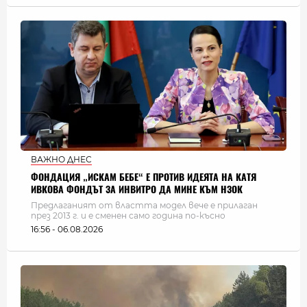
ВАЖНО ДНЕС
ФОНДАЦИЯ „ИСКАМ БЕБЕ“ Е ПРОТИВ ИДЕЯТА НА КАТЯ
ИВКОВА ФОНДЪТ ЗА ИНВИТРО ДА МИНЕ КЪМ НЗОК
Предлаганият от властта модел вече е прилаган
през 2013 г. и е сменен само година по-късно
16:56 - 06.08.2026