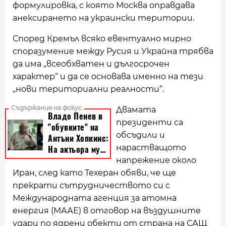
формулировка, с която Москва оправдава
анексирането на украински територии.
Според Кремъл всяко евентуално мирно
споразумение между Русия и Украйна трябва
да има „всеобхватен и дългосрочен
характер“ и да се основава именно на тези
„нови териториални реалности“.
Двамата
президенти са
обсъдили и
нарастващото
напрежение около
Иран, след като Техеран обяви, че ще
прекрати сътрудничеството си с
Международната агенция за атомна
енергия (МААЕ) в отговор на въздушните
удари по ядрени обекти от страна на САЩ